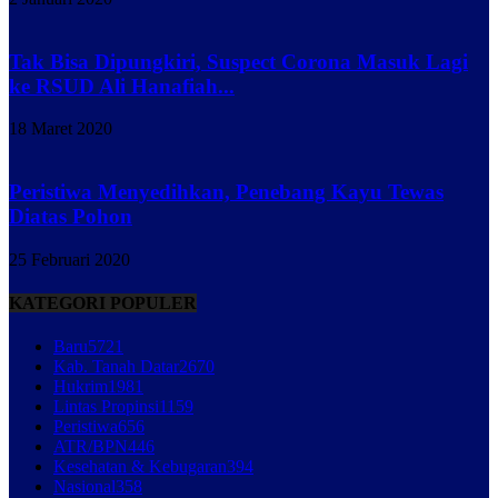
Tak Bisa Dipungkiri, Suspect Corona Masuk Lagi
ke RSUD Ali Hanafiah...
18 Maret 2020
Peristiwa Menyedihkan, Penebang Kayu Tewas
Diatas Pohon
25 Februari 2020
KATEGORI POPULER
Baru
5721
Kab. Tanah Datar
2670
Hukrim
1981
Lintas Propinsi
1159
Peristiwa
656
ATR/BPN
446
Kesehatan & Kebugaran
394
Nasional
358