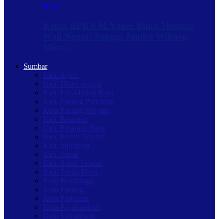
Baru
Ketua BPRN M.Yuner Buka Musnag,
Wali Nagari Sungai Jambu Wilmen
Minta…
Sumbar
Kab. Agam
Kab. Dharmasraya
Kab. Lima Puluh Kota
Kab. Padang Pariaman
Kota Padang Panjang
Kab. Pasaman
Kab. Pasaman Barat
Kab. Pesisir Selatan
Kab. Sijunjung
Kab. Solok
Kab. Solok Selatan
Kab. Tanah Datar
Kota Bukittinggi
Kota Padang
Kota Pariaman
Kota Payakumbuh
Kota Sawahlunto