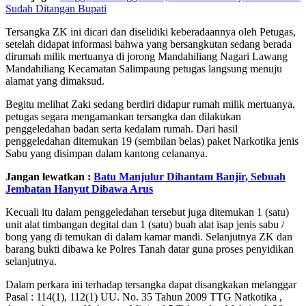
Sudah Ditangan Bupati
Tersangka ZK ini dicari dan diselidiki keberadaannya oleh Petugas,
setelah didapat informasi bahwa yang bersangkutan sedang berada
dirumah milik mertuanya di jorong Mandahiliang Nagari Lawang
Mandahiliang Kecamatan Salimpaung petugas langsung menuju
alamat yang dimaksud.
Begitu melihat Zaki sedang berdiri didapur rumah milik mertuanya,
petugas segara mengamankan tersangka dan dilakukan
penggeledahan badan serta kedalam rumah. Dari hasil
penggeledahan ditemukan 19 (sembilan belas) paket Narkotika jenis
Sabu yang disimpan dalam kantong celananya.
Jangan lewatkan :
Batu Manjulur Dihantam Banjir, Sebuah
Jembatan Hanyut Dibawa Arus
Kecuali itu dalam penggeledahan tersebut juga ditemukan 1 (satu)
unit alat timbangan degital dan 1 (satu) buah alat isap jenis sabu /
bong yang di temukan di dalam kamar mandi. Selanjutnya ZK dan
barang bukti dibawa ke Polres Tanah datar guna proses penyidikan
selanjutnya.
Dalam perkara ini terhadap tersangka dapat disangkakan melanggar
Pasal : 114(1), 112(1) UU. No. 35 Tahun 2009 TTG Natkotika ,