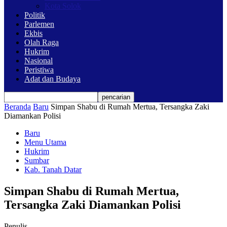
Kota Solok
Politik
Parlemen
Ekbis
Olah Raga
Hukrim
Nasional
Peristiwa
Adat dan Budaya
Beranda
Baru
Simpan Shabu di Rumah Mertua, Tersangka Zaki
Diamankan Polisi
Baru
Menu Utama
Hukrim
Sumbar
Kab. Tanah Datar
Simpan Shabu di Rumah Mertua,
Tersangka Zaki Diamankan Polisi
Penulis