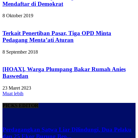
Mendaftar di Demokrat
8 Oktober 2019
Terkait Penertiban Pasar, Tiga OPD Minta
Pedagang Menta’ati Aturan
8 September 2018
[HOAX], Warga Plumpang Bakar Rumah Anies
Baswedan
23 Maret 2023
Muat lebih
PICKS EDITOR
Perdagangkan Satwa Liar Dilindungi, Dua Pelaku
dan 25 Ekor Burung Beo...