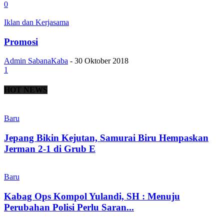
0
Iklan dan Kerjasama
Promosi
Admin SabanaKaba
-
30 Oktober 2018
1
HOT NEWS
Baru
Jepang Bikin Kejutan, Samurai Biru Hempaskan
Jerman 2-1 di Grub E
Baru
Kabag Ops Kompol Yulandi, SH : Menuju
Perubahan Polisi Perlu Saran...