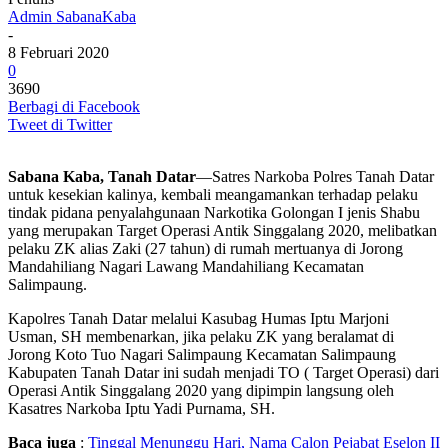
Admin SabanaKaba
-
8 Februari 2020
0
3690
Berbagi di Facebook
Tweet di Twitter
Sabana Kaba, Tanah Datar
—Satres Narkoba Polres Tanah Datar
untuk kesekian kalinya, kembali meangamankan terhadap pelaku
tindak pidana penyalahgunaan Narkotika Golongan I jenis Shabu
yang merupakan Target Operasi Antik Singgalang 2020, melibatkan
pelaku ZK alias Zaki (27 tahun) di rumah mertuanya di Jorong
Mandahiliang Nagari Lawang Mandahiliang Kecamatan
Salimpaung.
Kapolres Tanah Datar melalui Kasubag Humas Iptu Marjoni
Usman, SH membenarkan, jika pelaku ZK yang beralamat di
Jorong Koto Tuo Nagari Salimpaung Kecamatan Salimpaung
Kabupaten Tanah Datar ini sudah menjadi TO ( Target Operasi) dari
Operasi Antik Singgalang 2020 yang dipimpin langsung oleh
Kasatres Narkoba Iptu Yadi Purnama, SH.
Baca juga
:
Tinggal Menunggu Hari, Nama Calon Pejabat Eselon II