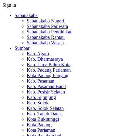
Sign in
Sabanakaba
Sabanakaba Nagari
Sabanakaba Pariwara
Sabanakaba Pendidikan
Sabanakaba Rantau
Sabanakaba Wisata
Sumbar
Kab. Agam
Kab. Dharmasraya
Kab. Lima Puluh Kota
Kab. Padang Pariaman
Kota Padang Panjang
Kab. Pasaman
Kab. Pasaman Barat
Kab. Pesisir Selatan
Kab. Sijunjung
Kab. Solok
Kab. Solok Selatan
Kab. Tanah Datar
Kota Bukittinggi
Kota Padang
Kota Pariaman
Kota Payakumbuh