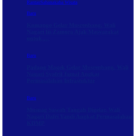
Rantau
Sabanakaba Wisata
Baru
Kumango Gelar Musrenbang, Wali
Nagari Iis Zamora Ajak Masyarakat
untuk …
Baru
Padang Magek Gelar Musrenbang, Wali
Nagari Syafril Jamal Angkat
Permasalahan Infrastuktur
Baru
Musnag Sawah Tangah Digelar, Wali
Nagari Dafri Yandi Angkat Permasalahan
KDMP