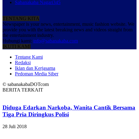
Sabanakaba Nagari
345
TENTANG KITA
Newspaper is your news, entertainment, music fashion website. We
provide you with the latest breaking news and videos straight from
the entertainment industry.
Hubungi kami:
info@sabanakaba.com
IKUTI KAMI
Tentang Kami
Redaksi
Iklan dan Kerjasama
Pedoman Media Siber
© sabanakabaDOTcom
BERITA TERKAIT
Diduga Edarkan Narkoba, Wanita Cantik Bersama
Tiga Pria Diringkus Polisi
28 Juli 2018