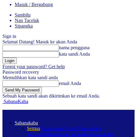
Masuk / Bergabung
Sambilu
Nan Tacelak
Sipangka
Sign in
Selamat Datang! Masuk ke akun Anda
nama pengguna
kata sandi Anda
Forgot your password? Get help
Password recovery
Memulihkan kata sandi anda
email Anda
Sebuah kata sandi akan dikirimkan ke email Anda.
SabanaKaba
Sabanakaba
Semua
Sabanakaba Nagari
Sabanakaba
Pariwara
Sabanakaba Pendidikan
Sabanakaba