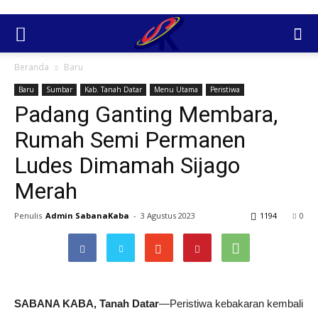
Beranda
Baru
Baru
Sumbar
Kab. Tanah Datar
Menu Utama
Peristiwa
Padang Ganting Membara,
Rumah Semi Permanen
Ludes Dimamah Sijago
Merah
Penulis
Admin SabanaKaba
-
3 Agustus 2023
1194
0
SABANA KABA, Tanah Datar
—Peristiwa kebakaran kembali