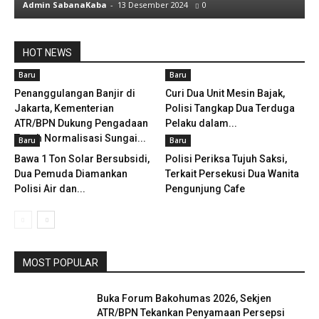
Admin SabanaKaba
-
13 Desember 2024
0
HOT NEWS
Baru
Baru
Penanggulangan Banjir di
Curi Dua Unit Mesin Bajak,
Jakarta, Kementerian
Polisi Tangkap Dua Terduga
ATR/BPN Dukung Pengadaan
Pelaku dalam...
Tanah Normalisasi Sungai...
Baru
Baru
Bawa 1 Ton Solar Bersubsidi,
Polisi Periksa Tujuh Saksi,
Dua Pemuda Diamankan
Terkait Persekusi Dua Wanita
Polisi Air dan...
Pengunjung Cafe
MOST POPULAR
Buka Forum Bakohumas 2026, Sekjen
ATR/BPN Tekankan Penyamaan Persepsi