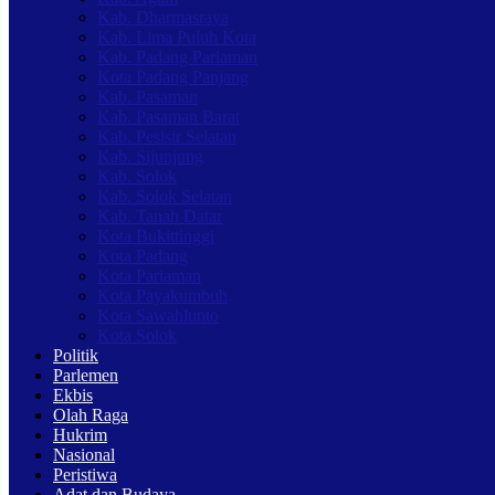
Kab. Dharmasraya
Kab. Lima Puluh Kota
Kab. Padang Pariaman
Kota Padang Panjang
Kab. Pasaman
Kab. Pasaman Barat
Kab. Pesisir Selatan
Kab. Sijunjung
Kab. Solok
Kab. Solok Selatan
Kab. Tanah Datar
Kota Bukittinggi
Kota Padang
Kota Pariaman
Kota Payakumbuh
Kota Sawahlunto
Kota Solok
Politik
Parlemen
Ekbis
Olah Raga
Hukrim
Nasional
Peristiwa
Adat dan Budaya