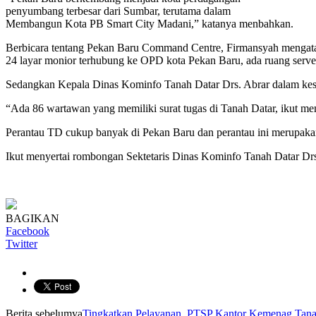
penyumbang terbesar dari Sumbar, terutama dalam
Membangun Kota PB Smart City Madani,” katanya menbahkan.
Berbicara tentang Pekan Baru Command Centre, Firmansyah mengatak
24 layar monior terhubung ke OPD kota Pekan Baru, ada ruang server
Sedangkan Kepala Dinas Kominfo Tanah Datar Drs. Abrar dalam kesem
“Ada 86 wartawan yang memiliki surat tugas di Tanah Datar, ikut m
Perantau TD cukup banyak di Pekan Baru dan perantau ini merupak
Ikut menyertai rombongan Sektetaris Dinas Kominfo Tanah Datar Dr
BAGIKAN
Facebook
Twitter
Berita sebelumya
Tingkatkan Pelayanan, PTSP Kantor Kemenag Tana