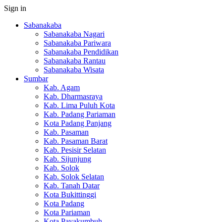
Sign in
Sabanakaba
Sabanakaba Nagari
Sabanakaba Pariwara
Sabanakaba Pendidikan
Sabanakaba Rantau
Sabanakaba Wisata
Sumbar
Kab. Agam
Kab. Dharmasraya
Kab. Lima Puluh Kota
Kab. Padang Pariaman
Kota Padang Panjang
Kab. Pasaman
Kab. Pasaman Barat
Kab. Pesisir Selatan
Kab. Sijunjung
Kab. Solok
Kab. Solok Selatan
Kab. Tanah Datar
Kota Bukittinggi
Kota Padang
Kota Pariaman
Kota Payakumbuh