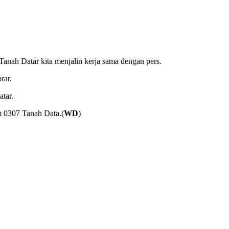
nah Datar kita menjalin kerja sama dengan pers.
rar.
tar.
m 0307 Tanah Data.(
WD
)