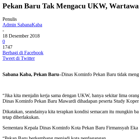
Pekan Baru Tak Mengacu UKW, Wartawan
Penulis
Admin SabanaKaba
-
18 Desember 2018
0
1747
Berbagi di Facebook
Tweet di Twitter
Sabana Kaba, Pekan Baru–
Dinas Kominfo Pekan Baru tidak menga
“Jika kita menjalin kerja sama dengan UKW, hanya sekitar lima or
Dinas Kominfo Pekan Baru Mawardi dihadapan peserta Study Koperat
Dikatakan, seandainya kita terapkan kondisi semacam itu mungkin ba
tetap diberlakukan.
Sementara Kepala Dinas Kominfo Kota Pekan Baru Firmansyah Eka P
“Pekan Baru berkembang menjadi kota perdagangan