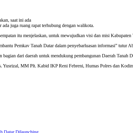
an, saat ini ada
 ada juga ruang rapat terhubung dengan walikota.
patan itu menjelaskan, untuk mewujudkan visi dan misi Kabupaten Ta
embantu Pemkav Tanah Datar dalam penyebarluasan informasi” tutur Ab
an bagian dari daerah untuk mendukung pembangunan Daerah Tanah Da
s. Yusrizal, MM Plt. Kabid IKP Reni Febreni, Humas Polres dan Kodi
h Datar Dilaunching