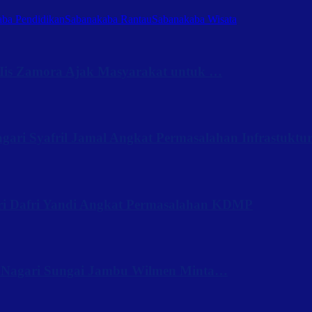
ba Pendidikan
Sabanakaba Rantau
Sabanakaba Wisata
Iis Zamora Ajak Masyarakat untuk …
ari Syafril Jamal Angkat Permasalahan Infrastuktu
ri Dafri Yandi Angkat Permasalahan KDMP
 Nagari Sungai Jambu Wilmen Minta…