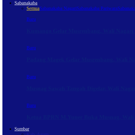
Sabanakaba
Semua
Sabanakaba Nagari
Sabanakaba Pariwara
Sabanaka
Baru
Kumango Gelar Musrenbang, Wali Nagari 
Baru
Padang Magek Gelar Musrenbang, Wali Nag
Baru
Musnag Sawah Tangah Digelar, Wali Naga
Baru
Ketua BPRN M.Yuner Buka Musnag, Wali
Sumbar
Kab. Agam