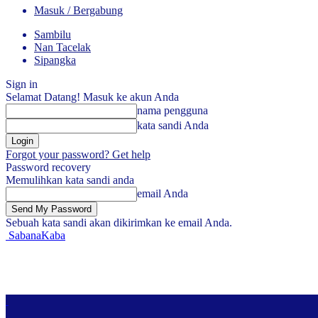
Masuk / Bergabung
Sambilu
Nan Tacelak
Sipangka
Sign in
Selamat Datang! Masuk ke akun Anda
nama pengguna
kata sandi Anda
Forgot your password? Get help
Password recovery
Memulihkan kata sandi anda
email Anda
Sebuah kata sandi akan dikirimkan ke email Anda.
SabanaKaba