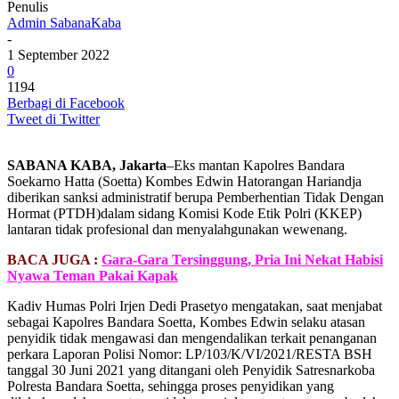
Penulis
Admin SabanaKaba
-
1 September 2022
0
1194
Berbagi di Facebook
Tweet di Twitter
SABANA KABA, Jakarta
–Eks mantan Kapolres Bandara
Soekarno Hatta (Soetta) Kombes Edwin Hatorangan Hariandja
diberikan sanksi administratif berupa Pemberhentian Tidak Dengan
Hormat (PTDH)dalam sidang Komisi Kode Etik Polri (KKEP)
lantaran tidak profesional dan menyalahgunakan wewenang.
BACA JUGA :
Gara-Gara Tersinggung, Pria Ini Nekat Habisi
Nyawa Teman Pakai Kapak
Kadiv Humas Polri Irjen Dedi Prasetyo mengatakan, saat menjabat
sebagai Kapolres Bandara Soetta, Kombes Edwin selaku atasan
penyidik tidak mengawasi dan mengendalikan terkait penanganan
perkara Laporan Polisi Nomor: LP/103/K/VI/2021/RESTA BSH
tanggal 30 Juni 2021 yang ditangani oleh Penyidik Satresnarkoba
Polresta Bandara Soetta, sehingga proses penyidikan yang