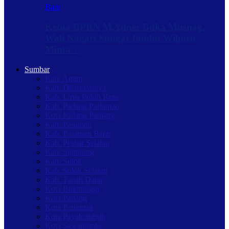
Baru
Ketua BPRN M.Yuner Buka Musnag,
Wali Nagari Sungai Jambu Wilmen
Minta…
Sumbar
Kab. Agam
Kab. Dharmasraya
Kab. Lima Puluh Kota
Kab. Padang Pariaman
Kota Padang Panjang
Kab. Pasaman
Kab. Pasaman Barat
Kab. Pesisir Selatan
Kab. Sijunjung
Kab. Solok
Kab. Solok Selatan
Kab. Tanah Datar
Kota Bukittinggi
Kota Padang
Kota Pariaman
Kota Payakumbuh
Kota Sawahlunto