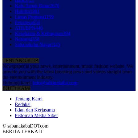
Baru
5721
Kab. Tanah Datar
2670
Hukrim
1981
Lintas Propinsi
1159
Peristiwa
656
ATR/BPN
446
Kesehatan & Kebugaran
394
Nasional
358
Sabanakaba Nagari
345
TENTANG KITA
Newspaper is your news, entertainment, music fashion website. We
provide you with the latest breaking news and videos straight from
the entertainment industry.
Hubungi kami:
info@sabanakaba.com
IKUTI KAMI
Tentang Kami
Redaksi
Iklan dan Kerjasama
Pedoman Media Siber
© sabanakabaDOTcom
BERITA TERKAIT