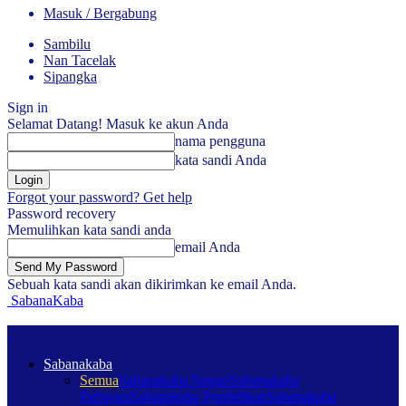
Masuk / Bergabung
Sambilu
Nan Tacelak
Sipangka
Sign in
Selamat Datang! Masuk ke akun Anda
nama pengguna
kata sandi Anda
Forgot your password? Get help
Password recovery
Memulihkan kata sandi anda
email Anda
Sebuah kata sandi akan dikirimkan ke email Anda.
SabanaKaba
Sabanakaba
Semua
Sabanakaba Nagari
Sabanakaba
Pariwara
Sabanakaba Pendidikan
Sabanakaba