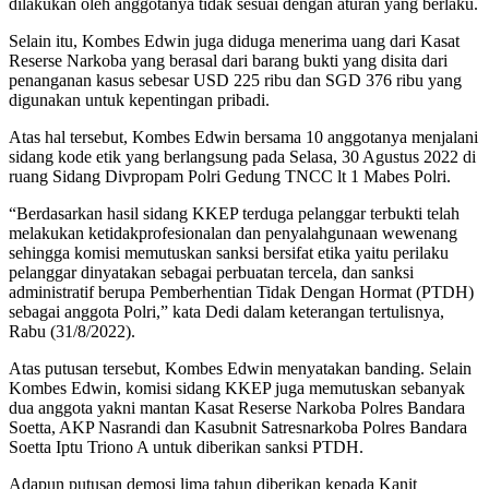
dilakukan oleh anggotanya tidak sesuai dengan aturan yang berlaku.
Selain itu, Kombes Edwin juga diduga menerima uang dari Kasat
Reserse Narkoba yang berasal dari barang bukti yang disita dari
penanganan kasus sebesar USD 225 ribu dan SGD 376 ribu yang
digunakan untuk kepentingan pribadi.
Atas hal tersebut, Kombes Edwin bersama 10 anggotanya menjalani
sidang kode etik yang berlangsung pada Selasa, 30 Agustus 2022 di
ruang Sidang Divpropam Polri Gedung TNCC lt 1 Mabes Polri.
“Berdasarkan hasil sidang KKEP terduga pelanggar terbukti telah
melakukan ketidakprofesionalan dan penyalahgunaan wewenang
sehingga komisi memutuskan sanksi bersifat etika yaitu perilaku
pelanggar dinyatakan sebagai perbuatan tercela, dan sanksi
administratif berupa Pemberhentian Tidak Dengan Hormat (PTDH)
sebagai anggota Polri,” kata Dedi dalam keterangan tertulisnya,
Rabu (31/8/2022).
Atas putusan tersebut, Kombes Edwin menyatakan banding. Selain
Kombes Edwin, komisi sidang KKEP juga memutuskan sebanyak
dua anggota yakni mantan Kasat Reserse Narkoba Polres Bandara
Soetta, AKP Nasrandi dan Kasubnit Satresnarkoba Polres Bandara
Soetta Iptu Triono A untuk diberikan sanksi PTDH.
Adapun putusan demosi lima tahun diberikan kepada Kanit