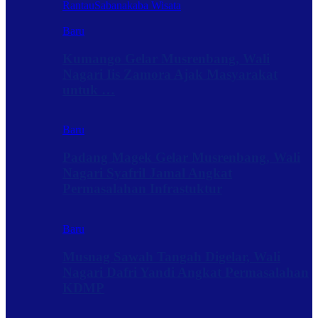
Rantau
Sabanakaba Wisata
Baru
Kumango Gelar Musrenbang, Wali
Nagari Iis Zamora Ajak Masyarakat
untuk …
Baru
Padang Magek Gelar Musrenbang, Wali
Nagari Syafril Jamal Angkat
Permasalahan Infrastuktur
Baru
Musnag Sawah Tangah Digelar, Wali
Nagari Dafri Yandi Angkat Permasalahan
KDMP