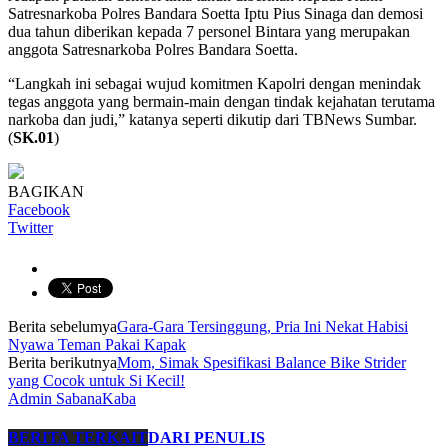
Satresnarkoba Polres Bandara Soetta Iptu Pius Sinaga dan demosi
dua tahun diberikan kepada 7 personel Bintara yang merupakan
anggota Satresnarkoba Polres Bandara Soetta.
“Langkah ini sebagai wujud komitmen Kapolri dengan menindak
tegas anggota yang bermain-main dengan tindak kejahatan terutama
narkoba dan judi,” katanya seperti dikutip dari TBNews Sumbar.
(
SK.01
)
BAGIKAN
Facebook
Twitter
Berita sebelumya
Gara-Gara Tersinggung, Pria Ini Nekat Habisi
Nyawa Teman Pakai Kapak
Berita berikutnya
Mom, Simak Spesifikasi Balance Bike Strider
yang Cocok untuk Si Kecil!
Admin SabanaKaba
BERITA TERKAIT
DARI PENULIS