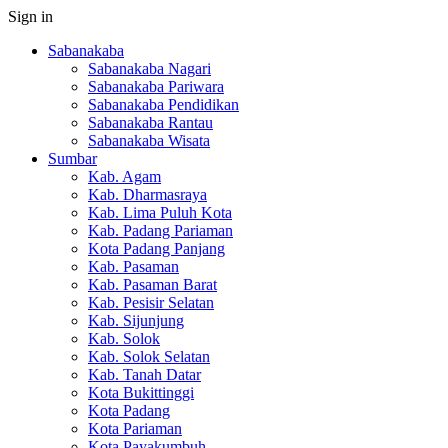
Sign in
Sabanakaba
Sabanakaba Nagari
Sabanakaba Pariwara
Sabanakaba Pendidikan
Sabanakaba Rantau
Sabanakaba Wisata
Sumbar
Kab. Agam
Kab. Dharmasraya
Kab. Lima Puluh Kota
Kab. Padang Pariaman
Kota Padang Panjang
Kab. Pasaman
Kab. Pasaman Barat
Kab. Pesisir Selatan
Kab. Sijunjung
Kab. Solok
Kab. Solok Selatan
Kab. Tanah Datar
Kota Bukittinggi
Kota Padang
Kota Pariaman
Kota Payakumbuh