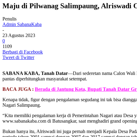
Maju di Pilwanag Salimpaung, Alriswadi
Penulis
Admin SabanaKaba
-
23 Agustus 2023
0
1109
Berbagi di Facebook
Tweet di Twitter
SABANA KABA, Tanah Datar
—Dari sederetan nama Calon Wali 
pantas diperhitungkan masyarakat setempat.
BACA JUGA :
Berada di Jantung Kota, Bupati Tanah Datar G
Kenapa tidak, figur dengan pengalaman segudang ini tak bisa diang
Nagari Salimpaung.
“Kita memiliki pengalaman kerja di Pemerintahan Nagari atau Desa y
www.sabanakaba.com di Batusangkar, saat menghadiri grand openin
Bukan hanya itu, Alriswadi ini juga pernah menjadi Kepala Desa P
periode tahun 2001 sampai dengan 2007 dan 2017 sampai dengan ta