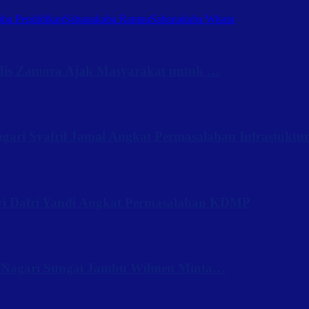
ba Pendidikan
Sabanakaba Rantau
Sabanakaba Wisata
Iis Zamora Ajak Masyarakat untuk …
ari Syafril Jamal Angkat Permasalahan Infrastuktu
ri Dafri Yandi Angkat Permasalahan KDMP
 Nagari Sungai Jambu Wilmen Minta…