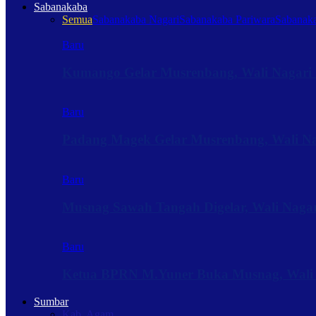
Sabanakaba
Semua
Sabanakaba Nagari
Sabanakaba Pariwara
Sabanaka
Baru
Kumango Gelar Musrenbang, Wali Nagari 
Baru
Padang Magek Gelar Musrenbang, Wali Nag
Baru
Musnag Sawah Tangah Digelar, Wali Naga
Baru
Ketua BPRN M.Yuner Buka Musnag, Wali
Sumbar
Kab. Agam