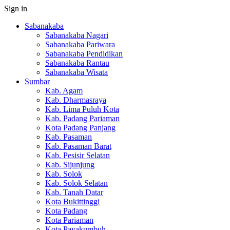
Sign in
Sabanakaba
Sabanakaba Nagari
Sabanakaba Pariwara
Sabanakaba Pendidikan
Sabanakaba Rantau
Sabanakaba Wisata
Sumbar
Kab. Agam
Kab. Dharmasraya
Kab. Lima Puluh Kota
Kab. Padang Pariaman
Kota Padang Panjang
Kab. Pasaman
Kab. Pasaman Barat
Kab. Pesisir Selatan
Kab. Sijunjung
Kab. Solok
Kab. Solok Selatan
Kab. Tanah Datar
Kota Bukittinggi
Kota Padang
Kota Pariaman
Kota Payakumbuh