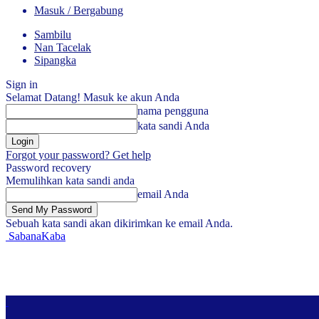
Masuk / Bergabung
Sambilu
Nan Tacelak
Sipangka
Sign in
Selamat Datang! Masuk ke akun Anda
nama pengguna
kata sandi Anda
Forgot your password? Get help
Password recovery
Memulihkan kata sandi anda
email Anda
Sebuah kata sandi akan dikirimkan ke email Anda.
SabanaKaba