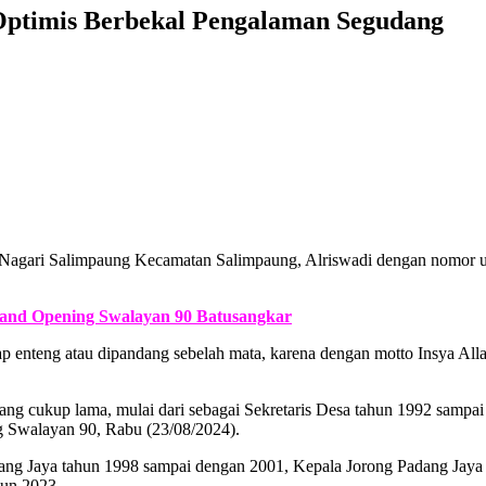
 Optimis Berbekal Pengalaman Segudang
Nagari Salimpaung Kecamatan Salimpaung, Alriswadi dengan nomor uru
rand Opening Swalayan 90 Batusangkar
gap enteng atau dipandang sebelah mata, karena dengan motto Insya A
ang cukup lama, mulai dari sebagai Sekretaris Desa tahun 1992 sampa
g Swalayan 90, Rabu (23/08/2024).
adang Jaya tahun 1998 sampai dengan 2001, Kepala Jorong Padang Ja
hun 2023.