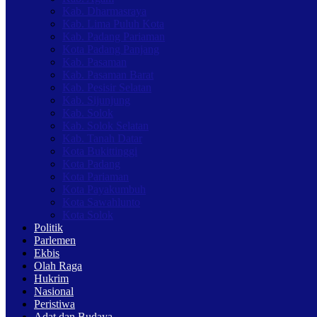
Kab. Dharmasraya
Kab. Lima Puluh Kota
Kab. Padang Pariaman
Kota Padang Panjang
Kab. Pasaman
Kab. Pasaman Barat
Kab. Pesisir Selatan
Kab. Sijunjung
Kab. Solok
Kab. Solok Selatan
Kab. Tanah Datar
Kota Bukittinggi
Kota Padang
Kota Pariaman
Kota Payakumbuh
Kota Sawahlunto
Kota Solok
Politik
Parlemen
Ekbis
Olah Raga
Hukrim
Nasional
Peristiwa
Adat dan Budaya