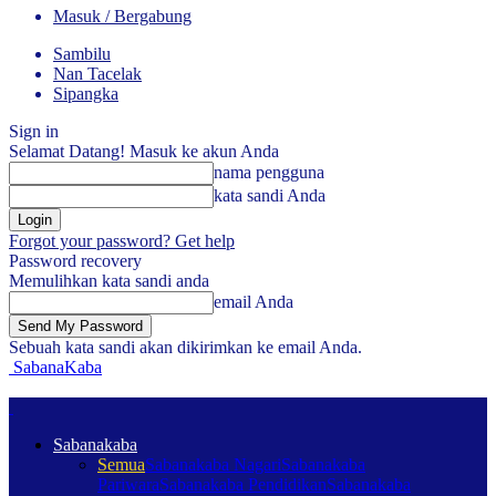
Masuk / Bergabung
Sambilu
Nan Tacelak
Sipangka
Sign in
Selamat Datang! Masuk ke akun Anda
nama pengguna
kata sandi Anda
Forgot your password? Get help
Password recovery
Memulihkan kata sandi anda
email Anda
Sebuah kata sandi akan dikirimkan ke email Anda.
SabanaKaba
Sabanakaba
Semua
Sabanakaba Nagari
Sabanakaba
Pariwara
Sabanakaba Pendidikan
Sabanakaba