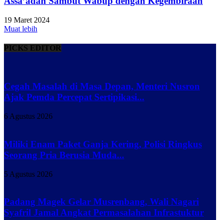
Assa’adah Sambut Wabup dengan Kegembiraan
19 Maret 2024
Muat lebih
PICKS EDITOR
Cegah Masalah di Masa Depan, Menteri Nusron
Ajak Pemda Percepat Sertipikasi...
6 Agustus 2026
Miliki Enam Paket Ganja Kering, Polisi Ringkus
Seorang Pria Berusia Muda...
5 Agustus 2026
Padang Magek Gelar Musrenbang, Wali Nagari
Syafril Jamal Angkat Permasalahan Infrastuktur