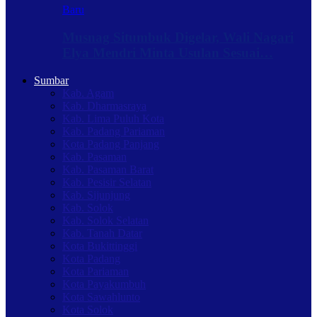
Baru
Musnag Situmbuk Digelar, Wali Nagari
Elya Mendri Minta Usulan Sesuai…
Sumbar
Kab. Agam
Kab. Dharmasraya
Kab. Lima Puluh Kota
Kab. Padang Pariaman
Kota Padang Panjang
Kab. Pasaman
Kab. Pasaman Barat
Kab. Pesisir Selatan
Kab. Sijunjung
Kab. Solok
Kab. Solok Selatan
Kab. Tanah Datar
Kota Bukittinggi
Kota Padang
Kota Pariaman
Kota Payakumbuh
Kota Sawahlunto
Kota Solok