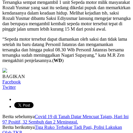
Tersangka sempat mengambil 1 unit Sepeda motor milik masyarakat
Rozali Yusmar yang saat itu sedang dikedai pupuk dan memarkirkan
kendaraanya dalam keadaan hidup. Melihat kejadian tsb, saksi
Rozali Yusmar dibantu Saksi Ediyusmar lansung mengejar tersangka
dan berupaya mengambil kembali sepeda motor tersebut tepat di
pinggir jalan umum lebih kurang 15 M dari posisi awal.
“Sepeda motor tersebut dapat diamankan oleh saksi dan tidak lama
setelah itu baru datang Personil Jatanras dan mengamankan
tersangka dan hingga pukul 08.30 Wib Personil Jatanras bersama
tersangka sudah meninggalkan Nagari Supayang,” kata M.R Zen
mengakhiri penjelasannya.(
WD
)
BAGIKAN
Facebook
Twitter
Berita sebelumya
Covid 19 di Tanah Datar Mencuat Tajam, Hari Ini
97 Positif, 32 Sembuh dan 2 Meninggal.
Berita berikutnya
Tiga Ruko Terbakar Tadi Pagi, Polisi Lakukan
Olah TKP