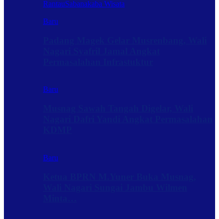
Rantau
Sabanakaba Wisata
Baru
Padang Magek Gelar Musrenbang, Wali
Nagari Syafril Jamal Angkat
Permasalahan Infrastuktur
Baru
Musnag Sawah Tangah Digelar, Wali
Nagari Dafri Yandi Angkat Permasalahan
KDMP
Baru
Ketua BPRN M.Yuner Buka Musnag,
Wali Nagari Sungai Jambu Wilmen
Minta…