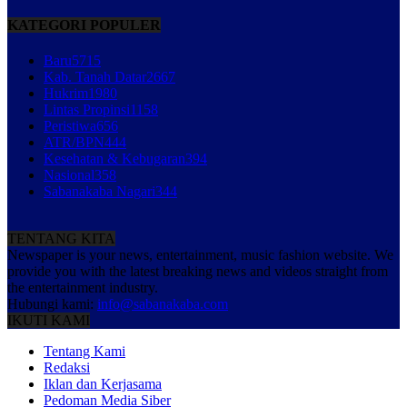
KATEGORI POPULER
Baru
5715
Kab. Tanah Datar
2667
Hukrim
1980
Lintas Propinsi
1158
Peristiwa
656
ATR/BPN
444
Kesehatan & Kebugaran
394
Nasional
358
Sabanakaba Nagari
344
TENTANG KITA
Newspaper is your news, entertainment, music fashion website. We
provide you with the latest breaking news and videos straight from
the entertainment industry.
Hubungi kami:
info@sabanakaba.com
IKUTI KAMI
Tentang Kami
Redaksi
Iklan dan Kerjasama
Pedoman Media Siber