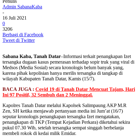
Penulis
Admin SabanaKaba
-
16 Juli 2021
0
3206
Berbagi di Facebook
Tweet di Twitter
Sabana Kaba, Tanah Datar
–Informasi terkait penangkapan Izet
tersangka dugaan kasus pemerasan terhadap sopir truk yang viral di
Medsos (Media Sosial) secara kronologis belum banyak yang,
karena pihak kepolisian hanya merilis tersangka di tangkap di
wilayah Kabupaten Tanah Datar, Kamis (15/7).
BACA JUGA :
Covid 19 di Tanah Datar Mencuat Tajam, Hari
Ini 97 Positif, 32 Sembuh dan 2 Meninggal.
Kapolres Tanah Datar melalui Kapolsek Salimpaung AKP M.R
Zen, SH ketika menjawab pertanyaan media ini Jum’at (16/7)
seputar kronologis penangkapan tersangka Izet mengatakan,
penangkapan di TKP (Tempat Kejadian Perkara) diketahui sekira
pukul 07.30 Wib, setelah tersangka sempat singgah berbelanja
membeli rokok di kedai milik Emidar.