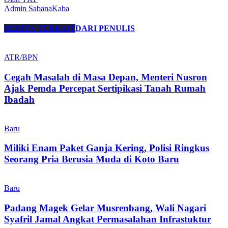
Admin SabanaKaba
BERITA TERKAIT
DARI PENULIS
ATR/BPN
Cegah Masalah di Masa Depan, Menteri Nusron
Ajak Pemda Percepat Sertipikasi Tanah Rumah
Ibadah
Baru
Miliki Enam Paket Ganja Kering, Polisi Ringkus
Seorang Pria Berusia Muda di Koto Baru
Baru
Padang Magek Gelar Musrenbang, Wali Nagari
Syafril Jamal Angkat Permasalahan Infrastuktur