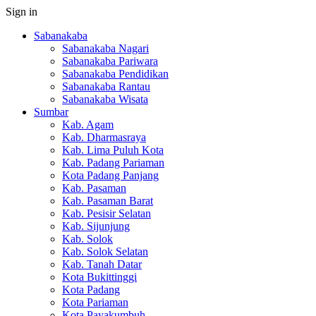
Sign in
Sabanakaba
Sabanakaba Nagari
Sabanakaba Pariwara
Sabanakaba Pendidikan
Sabanakaba Rantau
Sabanakaba Wisata
Sumbar
Kab. Agam
Kab. Dharmasraya
Kab. Lima Puluh Kota
Kab. Padang Pariaman
Kota Padang Panjang
Kab. Pasaman
Kab. Pasaman Barat
Kab. Pesisir Selatan
Kab. Sijunjung
Kab. Solok
Kab. Solok Selatan
Kab. Tanah Datar
Kota Bukittinggi
Kota Padang
Kota Pariaman
Kota Payakumbuh