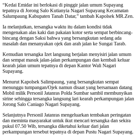
“Kedai Emidar ini berlokasi di pinggir jalan umum Supayang
tepatnya di Jorong Salo Kutianyia Nagari Supayang Kecamatan
Salumpaung Kabupaten Tanah Datar,” tambah Kapolsek MR.Zen.
Ia melanjutkan, tersangka waktu itu dalam kondisi tidak
mengenakan alas kaki dan pakaian kotor serta sempat berbincang-
bincang dengan Saksi bahwa yang bersangkutan sedang ada
masalah dan menanyakan ojek dan arah jalan ke Sungai Tarab.
Kemudian tersangka Izet langsung berjalan menyisiri jalan umum
dan sempat masuk jalan-jalan perkampungan dan kembali keluar
kearah jalan umum tepatnya di depan Kantor Wali Nagari
Supayang.
Menurut Kapolsek Salimpaung, yang bersangkutan sempat
menunggu tumpangan/Ojek namun disaat yang bersamaan datang
Mobil milik Personil Jatanras Polda Sumbar sambil membunyikan
sirine sehingga tersangka langsung lari kearah perkampungan jalan
Jorong Salo Caniago Nagari Supayang.
Selanjutnya Personil Jatanras mengeluarkan tembakan peringatan
dan meminta masyarakat untuk ikut mencari tersangka dan sekira
pukul 07.50 Wib, tersangka diketahui keluar dari jalan
perkampungan tersebut tepatnya di depan Pustu Nagari Supayang.