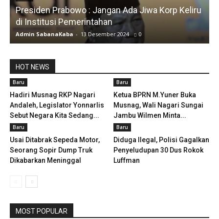
Presiden Prabowo : Jangan Ada Jiwa Korp Keliru
di Institusi Pemerintahan
S
Admin SabanaKaba
-
13 Desember 2024
0
A
HOT NEWS
Baru
Baru
Hadiri Musnag RKP Nagari
Ketua BPRN M.Yuner Buka
Andaleh, Legislator Yonnarlis
Musnag, Wali Nagari Sungai
Sebut Negara Kita Sedang...
Jambu Wilmen Minta...
Baru
Baru
Usai Ditabrak Sepeda Motor,
Diduga Ilegal, Polisi Gagalkan
Seorang Sopir Dump Truk
Penyeludupan 30 Dus Rokok
Dikabarkan Meninggal
Luffman
MOST POPULAR