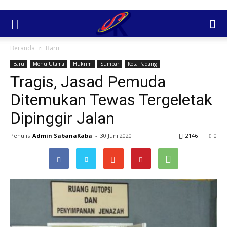
Beranda
Baru
Baru
Menu Utama
Hukrim
Sumbar
Kota Padang
Tragis, Jasad Pemuda
Ditemukan Tewas Tergeletak
Dipinggir Jalan
Penulis
Admin SabanaKaba
-
30 Juni 2020
2146
0