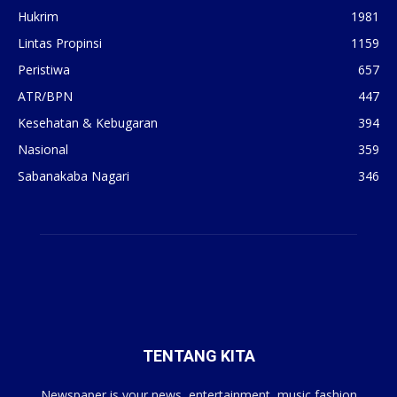
Hukrim
1981
Lintas Propinsi
1159
Peristiwa
657
ATR/BPN
447
Kesehatan & Kebugaran
394
Nasional
359
Sabanakaba Nagari
346
TENTANG KITA
Newspaper is your news, entertainment, music fashion