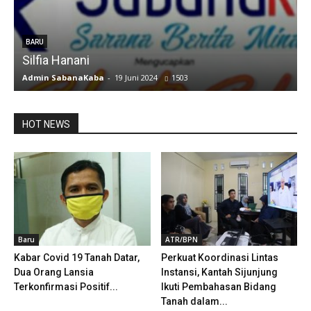
u
BARU
Silfia Hanani
Admin SabanaKaba
-
19 Juni 2024
1503
A
HOT NEWS
Baru
ATR/BPN
Kabar Covid 19 Tanah Datar,
Perkuat Koordinasi Lintas
Dua Orang Lansia
Instansi, Kantah Sijunjung
Terkonfirmasi Positif...
Ikuti Pembahasan Bidang
Tanah dalam...