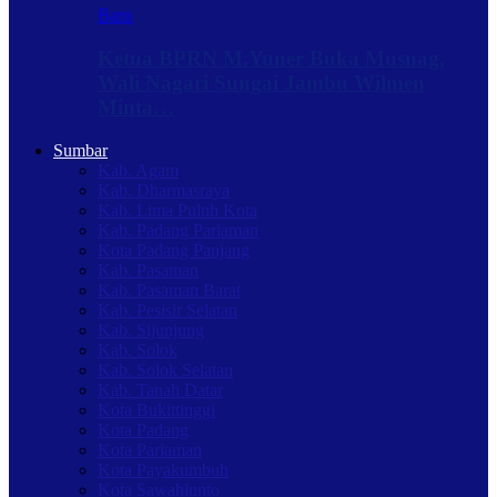
Baru
Ketua BPRN M.Yuner Buka Musnag,
Wali Nagari Sungai Jambu Wilmen
Minta…
Sumbar
Kab. Agam
Kab. Dharmasraya
Kab. Lima Puluh Kota
Kab. Padang Pariaman
Kota Padang Panjang
Kab. Pasaman
Kab. Pasaman Barat
Kab. Pesisir Selatan
Kab. Sijunjung
Kab. Solok
Kab. Solok Selatan
Kab. Tanah Datar
Kota Bukittinggi
Kota Padang
Kota Pariaman
Kota Payakumbuh
Kota Sawahlunto