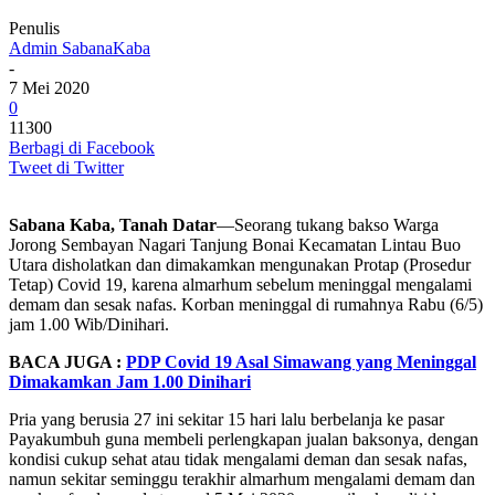
Penulis
Admin SabanaKaba
-
7 Mei 2020
0
11300
Berbagi di Facebook
Tweet di Twitter
Sabana Kaba, Tanah Datar
—Seorang tukang bakso Warga
Jorong Sembayan Nagari Tanjung Bonai Kecamatan Lintau Buo
Utara disholatkan dan dimakamkan mengunakan Protap (Prosedur
Tetap) Covid 19, karena almarhum sebelum meninggal mengalami
demam dan sesak nafas. Korban meninggal di rumahnya Rabu (6/5)
jam 1.00 Wib/Dinihari.
BACA JUGA :
PDP Covid 19 Asal Simawang yang Meninggal
Dimakamkan Jam 1.00 Dinihari
Pria yang berusia 27 ini sekitar 15 hari lalu berbelanja ke pasar
Payakumbuh guna membeli perlengkapan jualan baksonya, dengan
kondisi cukup sehat atau tidak mengalami deman dan sesak nafas,
namun sekitar seminggu terakhir almarhum mengalami demam dan