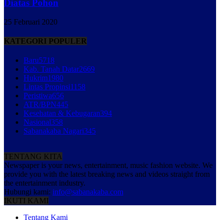
Diatas Pohon
25 Februari 2020
KATEGORI POPULER
Baru
5718
Kab. Tanah Datar
2669
Hukrim
1980
Lintas Propinsi
1158
Peristiwa
656
ATR/BPN
445
Kesehatan & Kebugaran
394
Nasional
358
Sabanakaba Nagari
345
TENTANG KITA
Newspaper is your news, entertainment, music fashion website. We
provide you with the latest breaking news and videos straight from
the entertainment industry.
Hubungi kami:
info@sabanakaba.com
IKUTI KAMI
Tentang Kami