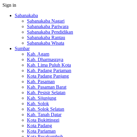
Sign in
Sabanakaba
Sabanakaba Nagari
Sabanakaba Pariwara
Sabanakaba Pendidikan
Sabanakaba Rantau
Sabanakaba Wisata
Sumbar
Kab. Agam
Kab. Dharmasraya
Kab. Lima Puluh Kota
Kab. Padang Pariaman
Kota Padang Panjang
Kab. Pasaman
Kab. Pasaman Barat
Kab. Pesisir Selatan
Kab. Sijunjung
Kab. Solok
Kab. Solok Selatan
Kab. Tanah Datar
Kota Bukittinggi
Kota Padang
Kota Pariaman
Kota Payakumbuh