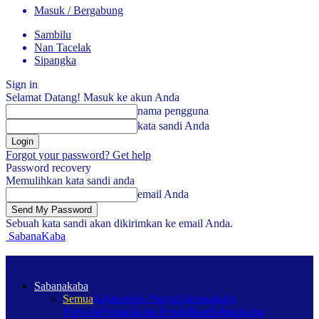
Masuk / Bergabung
Sambilu
Nan Tacelak
Sipangka
Sign in
Selamat Datang! Masuk ke akun Anda
nama pengguna
kata sandi Anda
Forgot your password? Get help
Password recovery
Memulihkan kata sandi anda
email Anda
Sebuah kata sandi akan dikirimkan ke email Anda.
SabanaKaba
Sabanakaba
Semua
Sabanakaba Nagari
Sabanakaba
Pariwara
Sabanakaba Pendidikan
Sabanakaba