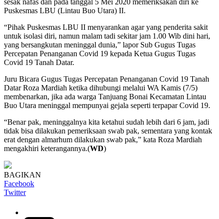
sesak nafas dan pada tanggal 5 Mei 2020 memeriksakan diri ke
Puskesmas LBU (Lintau Buo Utara) II.
“Pihak Puskesmas LBU II menyarankan agar yang penderita sakit
untuk isolasi diri, namun malam tadi sekitar jam 1.00 Wib dini hari,
yang bersangkutan meninggal dunia,” lapor Sub Gugus Tugas
Percepatan Penanganan Covid 19 kepada Ketua Gugus Tugas
Covid 19 Tanah Datar.
Juru Bicara Gugus Tugas Percepatan Penanganan Covid 19 Tanah
Datar Roza Mardiah ketika dihubungi melalui WA Kamis (7/5)
membenarkan, jika ada warga Tanjuang Bonai Kecamatan Lintau
Buo Utara meninggal mempunyai gejala seperti terpapar Covid 19.
“Benar pak, meninggalnya kita ketahui sudah lebih dari 6 jam, jadi
tidak bisa dilakukan pemeriksaan swab pak, sementara yang kontak
erat dengan almarhum dilakukan swab pak,” kata Roza Mardiah
mengakhiri keterangannya.(
WD
)
BAGIKAN
Facebook
Twitter