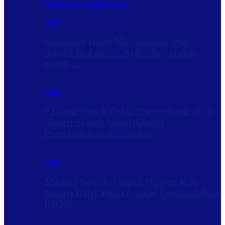
Rantau
Sabanakaba Wisata
Baru
Kumango Gelar Musrenbang, Wali
Nagari Iis Zamora Ajak Masyarakat
untuk …
Baru
Padang Magek Gelar Musrenbang, Wali
Nagari Syafril Jamal Angkat
Permasalahan Infrastuktur
Baru
Musnag Sawah Tangah Digelar, Wali
Nagari Dafri Yandi Angkat Permasalahan
KDMP