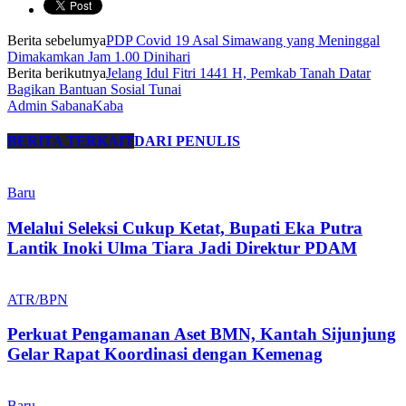
Berita sebelumya
PDP Covid 19 Asal Simawang yang Meninggal
Dimakamkan Jam 1.00 Dinihari
Berita berikutnya
Jelang Idul Fitri 1441 H, Pemkab Tanah Datar
Bagikan Bantuan Sosial Tunai
Admin SabanaKaba
BERITA TERKAIT
DARI PENULIS
Baru
Melalui Seleksi Cukup Ketat, Bupati Eka Putra
Lantik Inoki Ulma Tiara Jadi Direktur PDAM
ATR/BPN
Perkuat Pengamanan Aset BMN, Kantah Sijunjung
Gelar Rapat Koordinasi dengan Kemenag
Baru