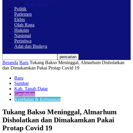
Kota Solok
Politik
Parlemen
Ekbis
Olah Raga
Hukrim
Nasional
Peristiwa
Adat dan Budaya
Beranda
Baru
Tukang Bakso Meninggal, Almarhum Disholatkan
dan Dimakamkan Pakai Protap Covid 19
Baru
Sumbar
Kab. Tanah Datar
Gayahidup
Kesehatan & Kebugaran
Tukang Bakso Meninggal, Almarhum
Disholatkan dan Dimakamkan Pakai
Protap Covid 19