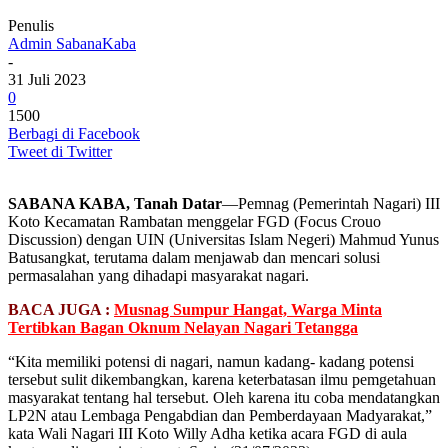
Penulis
Admin SabanaKaba
-
31 Juli 2023
0
1500
Berbagi di Facebook
Tweet di Twitter
SABANA KABA, Tanah Datar
—Pemnag (Pemerintah Nagari) III
Koto Kecamatan Rambatan menggelar FGD (Focus Crouo
Discussion) dengan UIN (Universitas Islam Negeri) Mahmud Yunus
Batusangkat, terutama dalam menjawab dan mencari solusi
permasalahan yang dihadapi masyarakat nagari.
BACA JUGA :
Musnag Sumpur Hangat, Warga Minta
Tertibkan Bagan Oknum Nelayan Nagari Tetangga
“Kita memiliki potensi di nagari, namun kadang- kadang potensi
tersebut sulit dikembangkan, karena keterbatasan ilmu pemgetahuan
masyarakat tentang hal tersebut. Oleh karena itu coba mendatangkan
LP2N atau Lembaga Pengabdian dan Pemberdayaan Madyarakat,”
kata Wali Nagari III Koto Willy Adha ketika acara FGD di aula