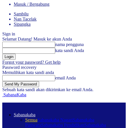
Masuk / Bergabung
Sambilu
Nan Tacelak
Sipangka
Sign in
Selamat Datang! Masuk ke akun Anda
nama pengguna
kata sandi Anda
Forgot your password? Get help
Password recovery
Memulihkan kata sandi anda
email Anda
Sebuah kata sandi akan dikirimkan ke email Anda.
SabanaKaba
Sabanakaba
Semua
Sabanakaba Nagari
Sabanakaba
Pariwara
Sabanakaba Pendidikan
Sabanakaba