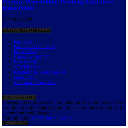
Peristiwa Menyedihkan, Penebang Kayu Tewas
Diatas Pohon
25 Februari 2020
KATEGORI POPULER
Baru
5721
Kab. Tanah Datar
2670
Hukrim
1981
Lintas Propinsi
1159
Peristiwa
656
ATR/BPN
446
Kesehatan & Kebugaran
394
Nasional
358
Sabanakaba Nagari
345
TENTANG KITA
Newspaper is your news, entertainment, music fashion website. We
provide you with the latest breaking news and videos straight from
the entertainment industry.
Hubungi kami:
info@sabanakaba.com
IKUTI KAMI