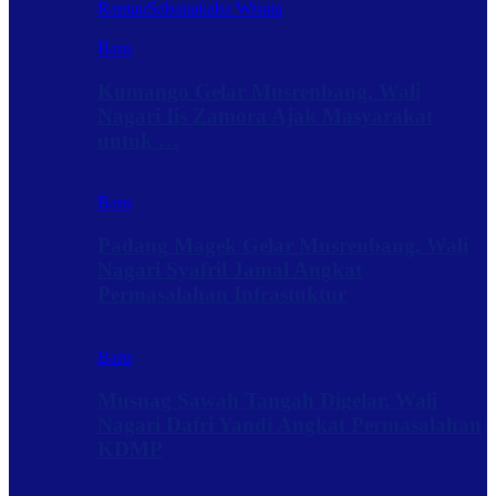
Rantau
Sabanakaba Wisata
Baru
Kumango Gelar Musrenbang, Wali
Nagari Iis Zamora Ajak Masyarakat
untuk …
Baru
Padang Magek Gelar Musrenbang, Wali
Nagari Syafril Jamal Angkat
Permasalahan Infrastuktur
Baru
Musnag Sawah Tangah Digelar, Wali
Nagari Dafri Yandi Angkat Permasalahan
KDMP