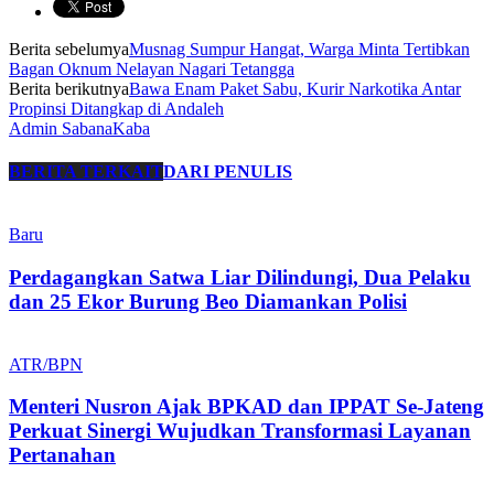
Berita sebelumya
Musnag Sumpur Hangat, Warga Minta Tertibkan
Bagan Oknum Nelayan Nagari Tetangga
Berita berikutnya
Bawa Enam Paket Sabu, Kurir Narkotika Antar
Propinsi Ditangkap di Andaleh
Admin SabanaKaba
BERITA TERKAIT
DARI PENULIS
Baru
Perdagangkan Satwa Liar Dilindungi, Dua Pelaku
dan 25 Ekor Burung Beo Diamankan Polisi
ATR/BPN
Menteri Nusron Ajak BPKAD dan IPPAT Se-Jateng
Perkuat Sinergi Wujudkan Transformasi Layanan
Pertanahan