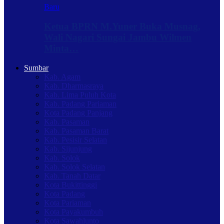
Baru
Ketua BPRN M.Yuner Buka Musnag,
Wali Nagari Sungai Jambu Wilmen
Minta…
Sumbar
Kab. Agam
Kab. Dharmasraya
Kab. Lima Puluh Kota
Kab. Padang Pariaman
Kota Padang Panjang
Kab. Pasaman
Kab. Pasaman Barat
Kab. Pesisir Selatan
Kab. Sijunjung
Kab. Solok
Kab. Solok Selatan
Kab. Tanah Datar
Kota Bukittinggi
Kota Padang
Kota Pariaman
Kota Payakumbuh
Kota Sawahlunto