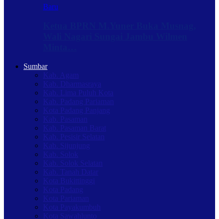
Baru
Ketua BPRN M.Yuner Buka Musnag,
Wali Nagari Sungai Jambu Wilmen
Minta…
Sumbar
Kab. Agam
Kab. Dharmasraya
Kab. Lima Puluh Kota
Kab. Padang Pariaman
Kota Padang Panjang
Kab. Pasaman
Kab. Pasaman Barat
Kab. Pesisir Selatan
Kab. Sijunjung
Kab. Solok
Kab. Solok Selatan
Kab. Tanah Datar
Kota Bukittinggi
Kota Padang
Kota Pariaman
Kota Payakumbuh
Kota Sawahlunto