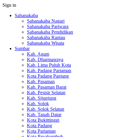
Sign in
Sabanakaba
Sabanakaba Nagari
Sabanakaba Pariwara
Sabanakaba Pendidikan
Sabanakaba Rantau
Sabanakaba Wisata
Sumbar
Kab. Agam
Kab. Dharmasraya
Kab. Lima Puluh Kota
Kab. Padang Pariaman
Kota Padang Panjang
Kab. Pasaman
Kab. Pasaman Barat
Kab. Pesisir Selatan
Kab. Sijunjung
Kab. Solok
Kab. Solok Selatan
Kab. Tanah Datar
Kota Bukittinggi
Kota Padang
Kota Pariaman
Kota Payakumbuh