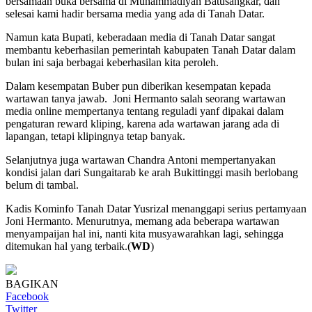
bersamaan buka bersama di Muhammadiyah Batusangkar, dan
selesai kami hadir bersama media yang ada di Tanah Datar.
Namun kata Bupati, keberadaan media di Tanah Datar sangat
membantu keberhasilan pemerintah kabupaten Tanah Datar dalam
bulan ini saja berbagai keberhasilan kita peroleh.
Dalam kesempatan Buber pun diberikan kesempatan kepada
wartawan tanya jawab. Joni Hermanto salah seorang wartawan
media online mempertanya tentang reguladi yanf dipakai dalam
pengaturan reward kliping, karena ada wartawan jarang ada di
lapangan, tetapi klipingnya tetap banyak.
Selanjutnya juga wartawan Chandra Antoni mempertanyakan
kondisi jalan dari Sungaitarab ke arah Bukittinggi masih berlobang
belum di tambal.
Kadis Kominfo Tanah Datar Yusrizal menanggapi serius pertamyaan
Joni Hermanto. Menurutnya, memang ada beberapa wartawan
menyampaijan hal ini, nanti kita musyawarahkan lagi, sehingga
ditemukan hal yang terbaik.(
WD
)
BAGIKAN
Facebook
Twitter