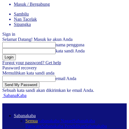
Masuk / Bergabung
Sambilu
Nan Tacelak
Sipangka
Sign in
Selamat Datang! Masuk ke akun Anda
nama pengguna
kata sandi Anda
Forgot your password? Get help
Password recovery
Memulihkan kata sandi anda
email Anda
Sebuah kata sandi akan dikirimkan ke email Anda.
SabanaKaba
Sabanakaba
Semua
Sabanakaba Nagari
Sabanakaba
Pariwara
Sabanakaba Pendidikan
Sabanakaba