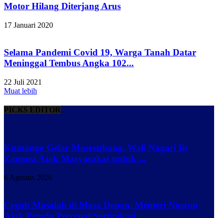
Motor Hilang Diterjang Arus
17 Januari 2020
Selama Pandemi Covid 19, Warga Tanah Datar
Meninggal Tembus Angka 102...
22 Juli 2021
Muat lebih
PICKS EDITOR
Kumango Gelar Musrenbang, Wali Nagari Iis
Zamora Ajak Masyarakat untuk ...
6 Agustus 2026
Cegah Masalah di Masa Depan, Menteri Nusron
Ajak Pemda Percepat Sertipikasi...