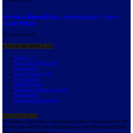
Peristiwa Menyedihkan, Penebang Kayu Tewas
Diatas Pohon
25 Februari 2020
KATEGORI POPULER
Baru
5716
Kab. Tanah Datar
2668
Hukrim
1980
Lintas Propinsi
1158
Peristiwa
656
ATR/BPN
444
Kesehatan & Kebugaran
394
Nasional
358
Sabanakaba Nagari
345
TENTANG KITA
Newspaper is your news, entertainment, music fashion website. We
provide you with the latest breaking news and videos straight from
the entertainment industry.