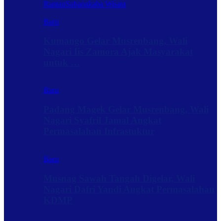
Rantau
Sabanakaba Wisata
Baru
Kumango Gelar Musrenbang, Wali
Nagari Iis Zamora Ajak Masyarakat
untuk …
Baru
Padang Magek Gelar Musrenbang, Wali
Nagari Syafril Jamal Angkat
Permasalahan Infrastuktur
Baru
Musnag Sawah Tangah Digelar, Wali
Nagari Dafri Yandi Angkat Permasalahan
KDMP