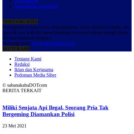
Nasional
358
Sabanakaba Nagari
345
TENTANG KITA
Newspaper is your news, entertainment, music fashion website. We
provide you with the latest breaking news and videos straight from
the entertainment industry.
Hubungi kami:
info@sabanakaba.com
IKUTI KAMI
Tentang Kami
Redaksi
Iklan dan Kerjasama
Pedoman Media Siber
© sabanakabaDOTcom
BERITA TERKAIT
Miliki Senjata Api Ilegal, Seorang Pria Tak
Bergeming Diamankan Polisi
23 Mei 2021