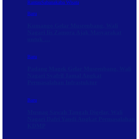
Rantau
Sabanakaba Wisata
Baru
Kumango Gelar Musrenbang, Wali
Nagari Iis Zamora Ajak Masyarakat
untuk …
Baru
Padang Magek Gelar Musrenbang, Wali
Nagari Syafril Jamal Angkat
Permasalahan Infrastuktur
Baru
Musnag Sawah Tangah Digelar, Wali
Nagari Dafri Yandi Angkat Permasalahan
KDMP