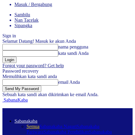
Masuk / Bergabung
Sambilu
Nan Tacelak
Sipangka
Sign in
Selamat Datang! Masuk ke akun Anda
nama pengguna
kata sandi Anda
Forgot your password? Get help
Password recovery
Memulihkan kata sandi anda
email Anda
Sebuah kata sandi akan dikirimkan ke email Anda.
SabanaKaba
Sabanakaba
Semua
Sabanakaba Nagari
Sabanakaba
Pariwara
Sabanakaba Pendidikan
Sabanakaba