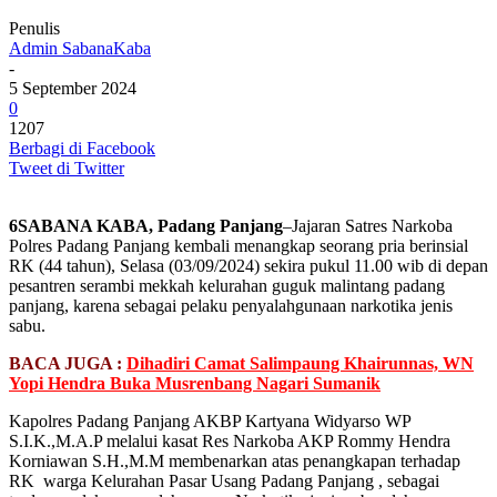
Penulis
Admin SabanaKaba
-
5 September 2024
0
1207
Berbagi di Facebook
Tweet di Twitter
6SABANA KABA, Padang Panjang
–Jajaran Satres Narkoba
Polres Padang Panjang kembali menangkap seorang pria berinsial
RK (44 tahun), Selasa (03/09/2024) sekira pukul 11.00 wib di depan
pesantren serambi mekkah kelurahan guguk malintang padang
panjang, karena sebagai pelaku penyalahgunaan narkotika jenis
sabu.
BACA JUGA :
Dihadiri Camat Salimpaung Khairunnas, WN
Yopi Hendra Buka Musrenbang Nagari Sumanik
Kapolres Padang Panjang AKBP Kartyana Widyarso WP
S.I.K.,M.A.P melalui kasat Res Narkoba AKP Rommy Hendra
Korniawan S.H.,M.M membenarkan atas penangkapan terhadap
RK warga Kelurahan Pasar Usang Padang Panjang , sebagai