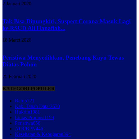
2 Januari 2020
Tak Bisa Dipungkiri, Suspect Corona Masuk Lagi
ke RSUD Ali Hanafiah...
18 Maret 2020
Peristiwa Menyedihkan, Penebang Kayu Tewas
Diatas Pohon
25 Februari 2020
KATEGORI POPULER
Baru
5721
Kab. Tanah Datar
2670
Hukrim
1981
Lintas Propinsi
1159
Peristiwa
656
ATR/BPN
446
Kesehatan & Kebugaran
394