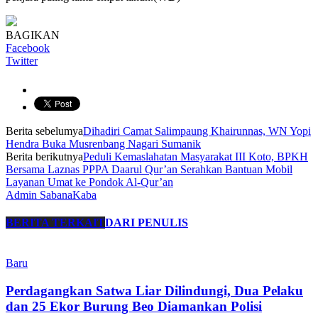
BAGIKAN
Facebook
Twitter
Berita sebelumya
Dihadiri Camat Salimpaung Khairunnas, WN Yopi
Hendra Buka Musrenbang Nagari Sumanik
Berita berikutnya
Peduli Kemaslahatan Masyarakat III Koto, BPKH
Bersama Laznas PPPA Daarul Qur’an Serahkan Bantuan Mobil
Layanan Umat ke Pondok Al-Qur’an
Admin SabanaKaba
BERITA TERKAIT
DARI PENULIS
Baru
Perdagangkan Satwa Liar Dilindungi, Dua Pelaku
dan 25 Ekor Burung Beo Diamankan Polisi