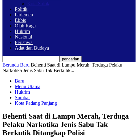
Kota Solok
Politik
Parlemen
Ekbis
Olah Raga
Hukrim
Nasional
Peristiwa
Adat dan Budaya
Beranda
Baru
Behenti Saat di Lampu Merah, Terduga Pelaku
Narkotika Jenis Sabu Tak Berkutik...
Baru
Menu Utama
Hukrim
Sumbar
Kota Padang Panjang
Behenti Saat di Lampu Merah, Terduga
Pelaku Narkotika Jenis Sabu Tak
Berkutik Ditangkap Polisi