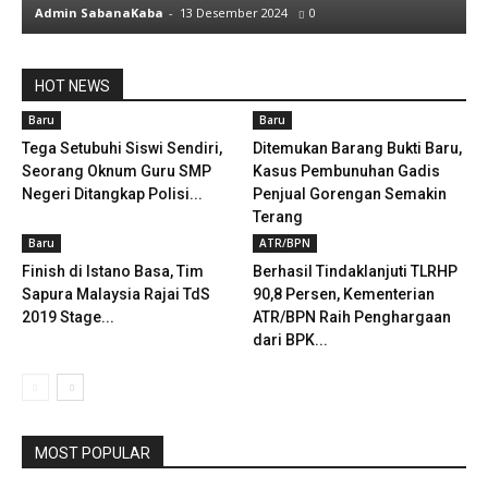
Admin SabanaKaba
-
13 Desember 2024
0
HOT NEWS
Baru
Baru
Tega Setubuhi Siswi Sendiri,
Ditemukan Barang Bukti Baru,
Seorang Oknum Guru SMP
Kasus Pembunuhan Gadis
Negeri Ditangkap Polisi...
Penjual Gorengan Semakin
Terang
Baru
ATR/BPN
Finish di Istano Basa, Tim
Berhasil Tindaklanjuti TLRHP
Sapura Malaysia Rajai TdS
90,8 Persen, Kementerian
2019 Stage...
ATR/BPN Raih Penghargaan
dari BPK...
MOST POPULAR