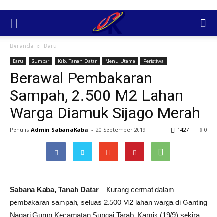
Beranda
Baru
Baru
Sumbar
Kab. Tanah Datar
Menu Utama
Peristiwa
Berawal Pembakaran
Sampah, 2.500 M2 Lahan
Warga Diamuk Sijago Merah
Penulis
Admin SabanaKaba
-
20 September 2019
1427
0
Sabana Kaba, Tanah Datar
—Kurang cermat dalam
pembakaran sampah, seluas 2.500 M2 lahan warga di Ganting
Nagari Gurun Kecamatan Sungai Tarab, Kamis (19/9) sekira