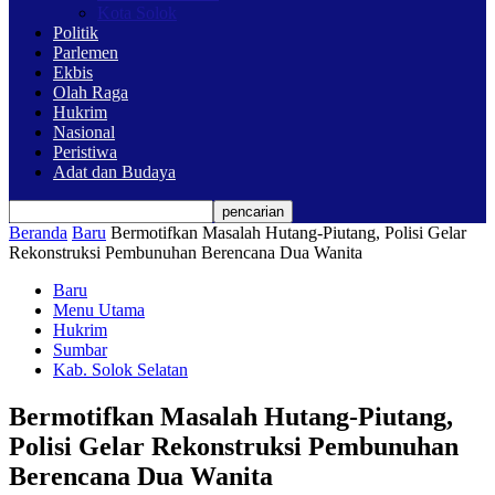
Kota Solok
Politik
Parlemen
Ekbis
Olah Raga
Hukrim
Nasional
Peristiwa
Adat dan Budaya
Beranda
Baru
Bermotifkan Masalah Hutang-Piutang, Polisi Gelar
Rekonstruksi Pembunuhan Berencana Dua Wanita
Baru
Menu Utama
Hukrim
Sumbar
Kab. Solok Selatan
Bermotifkan Masalah Hutang-Piutang,
Polisi Gelar Rekonstruksi Pembunuhan
Berencana Dua Wanita