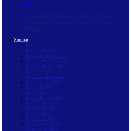
Baru
Ketua BPRN M.Yuner Buka Musnag,
Wali Nagari Sungai Jambu Wilmen
Minta…
Sumbar
Kab. Agam
Kab. Dharmasraya
Kab. Lima Puluh Kota
Kab. Padang Pariaman
Kota Padang Panjang
Kab. Pasaman
Kab. Pasaman Barat
Kab. Pesisir Selatan
Kab. Sijunjung
Kab. Solok
Kab. Solok Selatan
Kab. Tanah Datar
Kota Bukittinggi
Kota Padang
Kota Pariaman
Kota Payakumbuh
Kota Sawahlunto