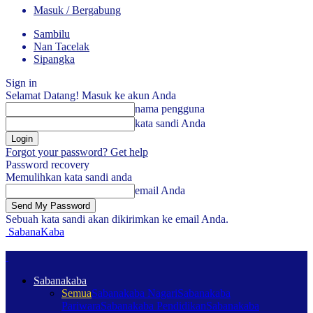
Masuk / Bergabung
Sambilu
Nan Tacelak
Sipangka
Sign in
Selamat Datang! Masuk ke akun Anda
nama pengguna
kata sandi Anda
Forgot your password? Get help
Password recovery
Memulihkan kata sandi anda
email Anda
Sebuah kata sandi akan dikirimkan ke email Anda.
SabanaKaba
Sabanakaba
Semua
Sabanakaba Nagari
Sabanakaba
Pariwara
Sabanakaba Pendidikan
Sabanakaba