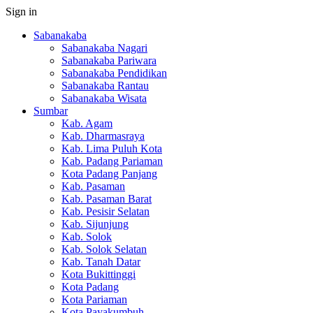
Sign in
Sabanakaba
Sabanakaba Nagari
Sabanakaba Pariwara
Sabanakaba Pendidikan
Sabanakaba Rantau
Sabanakaba Wisata
Sumbar
Kab. Agam
Kab. Dharmasraya
Kab. Lima Puluh Kota
Kab. Padang Pariaman
Kota Padang Panjang
Kab. Pasaman
Kab. Pasaman Barat
Kab. Pesisir Selatan
Kab. Sijunjung
Kab. Solok
Kab. Solok Selatan
Kab. Tanah Datar
Kota Bukittinggi
Kota Padang
Kota Pariaman
Kota Payakumbuh