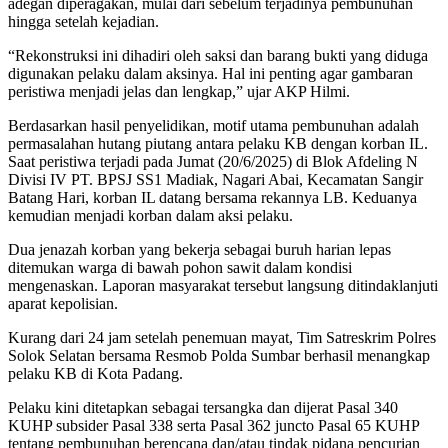
adegan diperagakan, mulai dari sebelum terjadinya pembunuhan
hingga setelah kejadian.
“Rekonstruksi ini dihadiri oleh saksi dan barang bukti yang diduga
digunakan pelaku dalam aksinya. Hal ini penting agar gambaran
peristiwa menjadi jelas dan lengkap,” ujar AKP Hilmi.
Berdasarkan hasil penyelidikan, motif utama pembunuhan adalah
permasalahan hutang piutang antara pelaku KB dengan korban IL.
Saat peristiwa terjadi pada Jumat (20/6/2025) di Blok Afdeling N
Divisi IV PT. BPSJ SS1 Madiak, Nagari Abai, Kecamatan Sangir
Batang Hari, korban IL datang bersama rekannya LB. Keduanya
kemudian menjadi korban dalam aksi pelaku.
Dua jenazah korban yang bekerja sebagai buruh harian lepas
ditemukan warga di bawah pohon sawit dalam kondisi
mengenaskan. Laporan masyarakat tersebut langsung ditindaklanjuti
aparat kepolisian.
Kurang dari 24 jam setelah penemuan mayat, Tim Satreskrim Polres
Solok Selatan bersama Resmob Polda Sumbar berhasil menangkap
pelaku KB di Kota Padang.
Pelaku kini ditetapkan sebagai tersangka dan dijerat Pasal 340
KUHP subsider Pasal 338 serta Pasal 362 juncto Pasal 65 KUHP
tentang pembunuhan berencana dan/atau tindak pidana pencurian