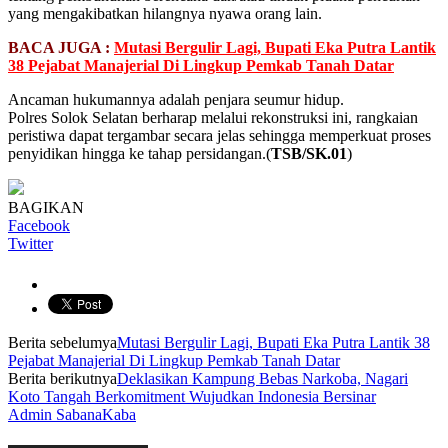
yang mengakibatkan hilangnya nyawa orang lain.
BACA JUGA :
Mutasi Bergulir Lagi, Bupati Eka Putra Lantik
38 Pejabat Manajerial Di Lingkup Pemkab Tanah Datar
Ancaman hukumannya adalah penjara seumur hidup.
Polres Solok Selatan berharap melalui rekonstruksi ini, rangkaian
peristiwa dapat tergambar secara jelas sehingga memperkuat proses
penyidikan hingga ke tahap persidangan.(
TSB/SK.01
)
BAGIKAN
Facebook
Twitter
Berita sebelumya
Mutasi Bergulir Lagi, Bupati Eka Putra Lantik 38
Pejabat Manajerial Di Lingkup Pemkab Tanah Datar
Berita berikutnya
Deklasikan Kampung Bebas Narkoba, Nagari
Koto Tangah Berkomitment Wujudkan Indonesia Bersinar
Admin SabanaKaba