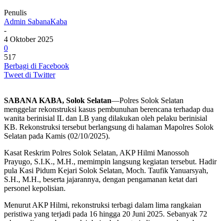
Penulis
Admin SabanaKaba
-
4 Oktober 2025
0
517
Berbagi di Facebook
Tweet di Twitter
SABANA KABA, Solok Selatan
—Polres Solok Selatan
menggelar rekonstruksi kasus pembunuhan berencana terhadap dua
wanita berinisial IL dan LB yang dilakukan oleh pelaku berinisial
KB. Rekonstruksi tersebut berlangsung di halaman Mapolres Solok
Selatan pada Kamis (02/10/2025).
Kasat Reskrim Polres Solok Selatan, AKP Hilmi Manossoh
Prayugo, S.I.K., M.H., memimpin langsung kegiatan tersebut. Hadir
pula Kasi Pidum Kejari Solok Selatan, Moch. Taufik Yanuarsyah,
S.H., M.H., beserta jajarannya, dengan pengamanan ketat dari
personel kepolisian.
Menurut AKP Hilmi, rekonstruksi terbagi dalam lima rangkaian
peristiwa yang terjadi pada 16 hingga 20 Juni 2025. Sebanyak 72