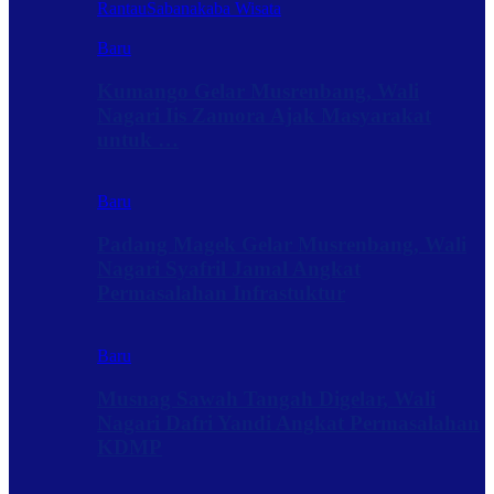
Rantau
Sabanakaba Wisata
Baru
Kumango Gelar Musrenbang, Wali
Nagari Iis Zamora Ajak Masyarakat
untuk …
Baru
Padang Magek Gelar Musrenbang, Wali
Nagari Syafril Jamal Angkat
Permasalahan Infrastuktur
Baru
Musnag Sawah Tangah Digelar, Wali
Nagari Dafri Yandi Angkat Permasalahan
KDMP