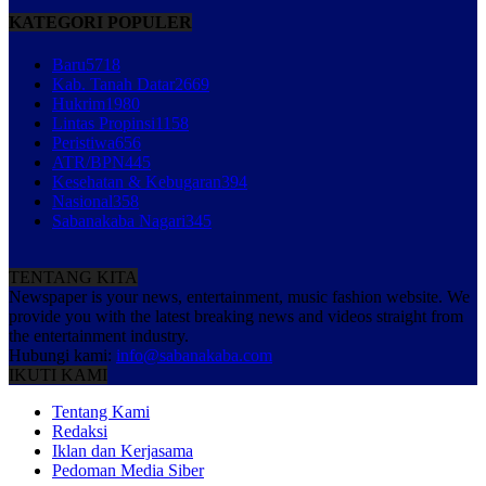
KATEGORI POPULER
Baru
5718
Kab. Tanah Datar
2669
Hukrim
1980
Lintas Propinsi
1158
Peristiwa
656
ATR/BPN
445
Kesehatan & Kebugaran
394
Nasional
358
Sabanakaba Nagari
345
TENTANG KITA
Newspaper is your news, entertainment, music fashion website. We
provide you with the latest breaking news and videos straight from
the entertainment industry.
Hubungi kami:
info@sabanakaba.com
IKUTI KAMI
Tentang Kami
Redaksi
Iklan dan Kerjasama
Pedoman Media Siber