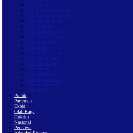
Kab. Dharmasraya
Kab. Lima Puluh Kota
Kab. Padang Pariaman
Kota Padang Panjang
Kab. Pasaman
Kab. Pasaman Barat
Kab. Pesisir Selatan
Kab. Sijunjung
Kab. Solok
Kab. Solok Selatan
Kab. Tanah Datar
Kota Bukittinggi
Kota Padang
Kota Pariaman
Kota Payakumbuh
Kota Sawahlunto
Kota Solok
Politik
Parlemen
Ekbis
Olah Raga
Hukrim
Nasional
Peristiwa
Adat dan Budaya