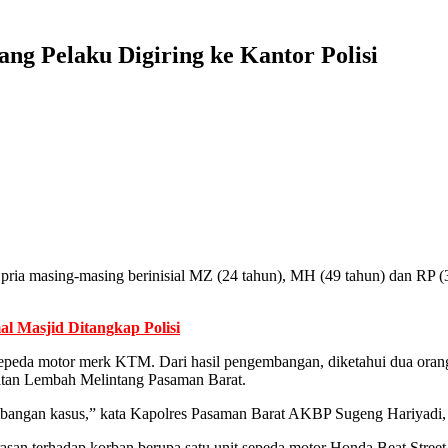
ng Pelaku Digiring ke Kantor Polisi
pria masing-masing berinisial MZ (24 tahun), MH (49 tahun) dan RP (3
 Masjid Ditangkap Polisi
sepeda motor merk KTM. Dari hasil pengembangan, diketahui dua oran
tan Lembah Melintang Pasaman Barat.
angan kasus,” kata Kapolres Pasaman Barat AKBP Sugeng Hariyadi, S.
san terhadap korban berupa satu unit sepeda motor Honda Beat Stree