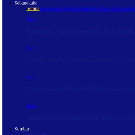
Sabanakaba
Semua
Sabanakaba Nagari
Sabanakaba Pariwara
Sabanaka
Baru
Kumango Gelar Musrenbang, Wali Nagari 
Baru
Padang Magek Gelar Musrenbang, Wali Nag
Baru
Musnag Sawah Tangah Digelar, Wali Naga
Baru
Ketua BPRN M.Yuner Buka Musnag, Wali
Sumbar
Kab. Agam