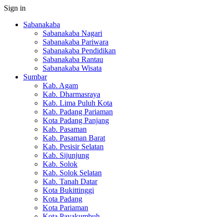
Sign in
Sabanakaba
Sabanakaba Nagari
Sabanakaba Pariwara
Sabanakaba Pendidikan
Sabanakaba Rantau
Sabanakaba Wisata
Sumbar
Kab. Agam
Kab. Dharmasraya
Kab. Lima Puluh Kota
Kab. Padang Pariaman
Kota Padang Panjang
Kab. Pasaman
Kab. Pasaman Barat
Kab. Pesisir Selatan
Kab. Sijunjung
Kab. Solok
Kab. Solok Selatan
Kab. Tanah Datar
Kota Bukittinggi
Kota Padang
Kota Pariaman
Kota Payakumbuh