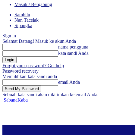
Masuk / Bergabung
Sambilu
Nan Tacelak
Sipangka
Sign in
Selamat Datang! Masuk ke akun Anda
nama pengguna
kata sandi Anda
Forgot your password? Get help
Password recovery
Memulihkan kata sandi anda
email Anda
Sebuah kata sandi akan dikirimkan ke email Anda.
SabanaKaba