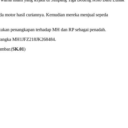
da motor hasil curiannya. Kemudian mereka menjual sepeda
akukan penangkapan terhadap MH dan RP sebagai penadah.
mor rangka MH1JFZ218JK268484.
umbar.(
SK.01
)