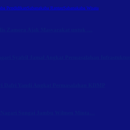
ba Pendidikan
Sabanakaba Rantau
Sabanakaba Wisata
Iis Zamora Ajak Masyarakat untuk …
ari Syafril Jamal Angkat Permasalahan Infrastuktu
ri Dafri Yandi Angkat Permasalahan KDMP
 Nagari Sungai Jambu Wilmen Minta…