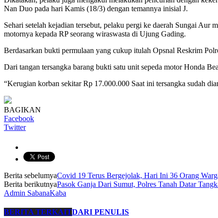
Nan Duo pada hari Kamis (18/3) dengan temannya inisial J.
Sehari setelah kejadian tersebut, pelaku pergi ke daerah Sungai 
motornya kepada RP seorang wiraswasta di Ujung Gading.
Berdasarkan bukti permulaan yang cukup itulah Opsnal Reskrim Po
Dari tangan tersangka barang bukti satu unit sepeda motor Honda
“Kerugian korban sekitar Rp 17.000.000 Saat ini tersangka sudah dia
BAGIKAN
Facebook
Twitter
Berita sebelumya
Covid 19 Terus Bergejolak, Hari Ini 36 Orang Warga
Berita berikutnya
Pasok Ganja Dari Sumut, Polres Tanah Datar Tang
Admin SabanaKaba
BERITA TERKAIT
DARI PENULIS