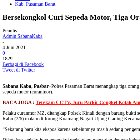
Kab. Pasaman Barat
Bersekongkol Curi Sepeda Motor, Tiga Ora
Penulis
Admin SabanaKaba
-
4 Juni 2021
0
1829
Berbagi di Facebook
Tweet di Twitter
Sabana Kaba, Pasbar
–Polres Pasaman Barat menangkap tiga orang 
sepeda motor (curanmor).
BACA JUGA :
Terekam CCTV, Juru Parkir Congkel Kotak Amal
Pelaku curanmor MZ, ditangkap Polsek Kinali dengan barang bukti 
Rabu (2/6) malam di Jorong Kuamang Nagari Ujung Gading Kecama
“Sekarang baru kita ekspos karena sebelumnya masih sedang pengemb
Dikatakan, pelaku juga mengakui melakukan pencurian dengan kekera