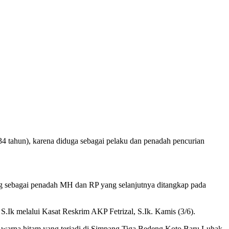
4 tahun), karena diduga sebagai pelaku dan penadah pencurian
g sebagai penadah MH dan RP yang selanjutnya ditangkap pada
Ik melalui Kasat Reskrim AKP Fetrizal, S.Ik. Kamis (3/6).
t warna hitam yang terjadi di Simpang Tiga Bedeng Koto Baru Luhak