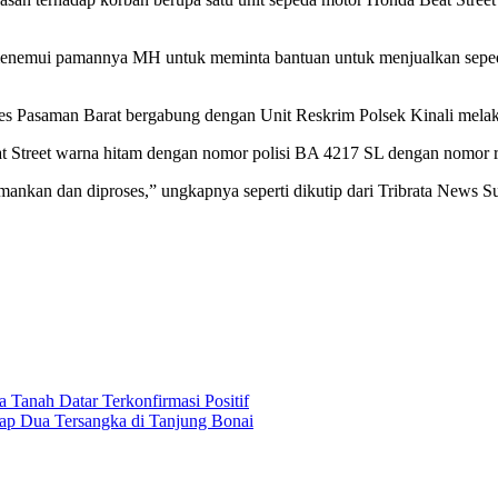
Aur menemui pamannya MH untuk meminta bantuan untuk menjualkan sepe
lres Pasaman Barat bergabung dengan Unit Reskrim Polsek Kinali mel
 Beat Street warna hitam dengan nomor polisi BA 4217 SL dengan no
mankan dan diproses,” ungkapnya seperti dikutip dari Tribrata News S
 Tanah Datar Terkonfirmasi Positif
kap Dua Tersangka di Tanjung Bonai