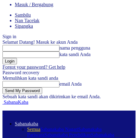
Masuk / Bergabung
Sambilu
Nan Tacelak
Sipangka
Sign in
Selamat Datang! Masuk ke akun Anda
nama pengguna
kata sandi Anda
Forgot your password? Get help
Password recovery
Memulihkan kata sandi anda
email Anda
Sebuah kata sandi akan dikirimkan ke email Anda.
SabanaKaba
Sabanakaba
Semua
Sabanakaba Nagari
Sabanakaba
Pariwara
Sabanakaba Pendidikan
Sabanakaba