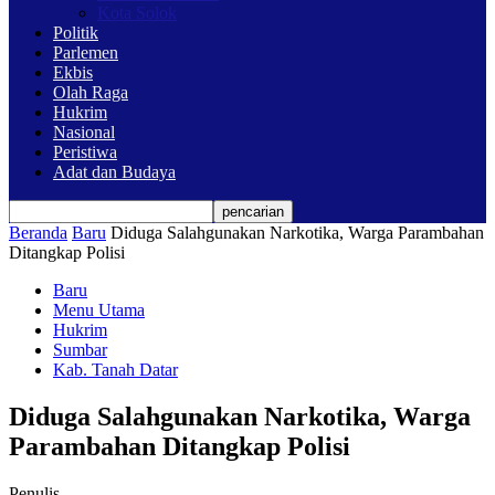
Kota Solok
Politik
Parlemen
Ekbis
Olah Raga
Hukrim
Nasional
Peristiwa
Adat dan Budaya
Beranda
Baru
Diduga Salahgunakan Narkotika, Warga Parambahan
Ditangkap Polisi
Baru
Menu Utama
Hukrim
Sumbar
Kab. Tanah Datar
Diduga Salahgunakan Narkotika, Warga
Parambahan Ditangkap Polisi
Penulis