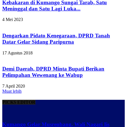
Kebakaran di Kumango Sungai Tarab, Satu
Meninggal dan Satu Lagi Luka...
4 Mei 2023
Dengarkan Pidato Kenegaraan, DPRD Tanah
Datar Gelar Sidang Paripurna
17 Agustus 2018
Demi Daerah, DPRD Minta Bupati Berikan
Pelimpahan Wewenang ke Wabup
7 April 2020
Muat lebih
PICKS EDITOR
Kumango Gelar Musrenbang, Wali Nagari Iis