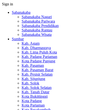
Sign in
Sabanakaba
Sabanakaba Nagari
Sabanakaba Pariwara
Sabanakaba Pendidikan
Sabanakaba Rantau
Sabanakaba Wisata
Sumbar
Kab. Agam
Kab. Dharmasraya
Kab. Lima Puluh Kota
Kab. Padang Pariaman
Kota Padang Panjang
Kab. Pasaman
Kab. Pasaman Barat
Kab. Pesisir Selatan
Kab. Sijunjung
Kab. Solok
Kab. Solok Selatan
Kab. Tanah Datar
Kota Bukittinggi
Kota Padang
Kota Pariaman
Kota Payakumbuh