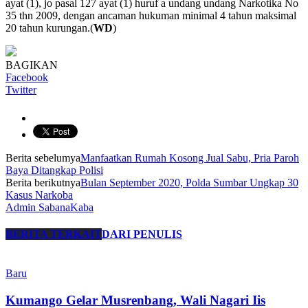
ayat (1), jo pasal 127 ayat (1) huruf a undang undang Narkotika No
35 thn 2009, dengan ancaman hukuman minimal 4 tahun maksimal
20 tahun kurungan.(
WD
)
BAGIKAN
Facebook
Twitter
Berita sebelumya
Manfaatkan Rumah Kosong Jual Sabu, Pria Paroh
Baya Ditangkap Polisi
Berita berikutnya
Bulan September 2020, Polda Sumbar Ungkap 30
Kasus Narkoba
Admin SabanaKaba
BERITA TERKAIT
DARI PENULIS
Baru
Kumango Gelar Musrenbang, Wali Nagari Iis