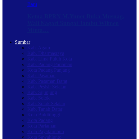
Baru
Ketua BPRN M.Yuner Buka Musnag,
Wali Nagari Sungai Jambu Wilmen
Minta…
Sumbar
Kab. Agam
Kab. Dharmasraya
Kab. Lima Puluh Kota
Kab. Padang Pariaman
Kota Padang Panjang
Kab. Pasaman
Kab. Pasaman Barat
Kab. Pesisir Selatan
Kab. Sijunjung
Kab. Solok
Kab. Solok Selatan
Kab. Tanah Datar
Kota Bukittinggi
Kota Padang
Kota Pariaman
Kota Payakumbuh
Kota Sawahlunto