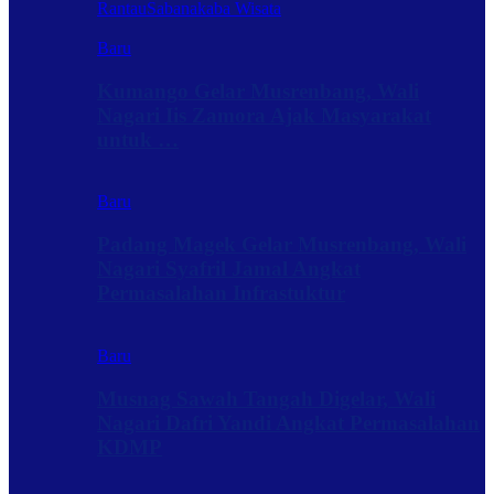
Rantau
Sabanakaba Wisata
Baru
Kumango Gelar Musrenbang, Wali
Nagari Iis Zamora Ajak Masyarakat
untuk …
Baru
Padang Magek Gelar Musrenbang, Wali
Nagari Syafril Jamal Angkat
Permasalahan Infrastuktur
Baru
Musnag Sawah Tangah Digelar, Wali
Nagari Dafri Yandi Angkat Permasalahan
KDMP