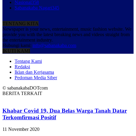
Nasional
358
Sabanakaba Nagari
345
TENTANG KITA
Newspaper is your news, entertainment, music fashion website. We
provide you with the latest breaking news and videos straight from
the entertainment industry.
Hubungi kami:
info@sabanakaba.com
IKUTI KAMI
Tentang Kami
Redaksi
Iklan dan Kerjasama
Pedoman Media Siber
© sabanakabaDOTcom
BERITA TERKAIT
Khabar Covid 19, Dua Belas Warga Tanah Datar
Terkomfirmasi Positif
11 November 2020