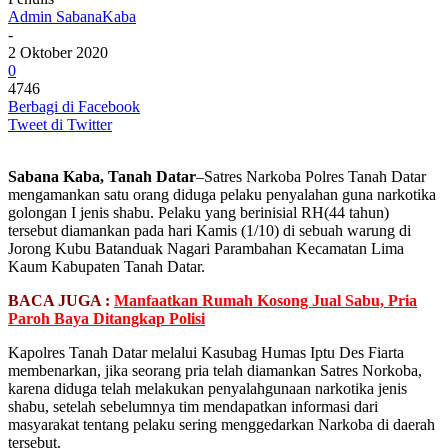
Admin SabanaKaba
-
2 Oktober 2020
0
4746
Berbagi di Facebook
Tweet di Twitter
Sabana Kaba, Tanah Datar
–Satres Narkoba Polres Tanah Datar
mengamankan satu orang diduga pelaku penyalahan guna narkotika
golongan I jenis shabu. Pelaku yang berinisial RH(44 tahun)
tersebut diamankan pada hari Kamis (1/10) di sebuah warung di
Jorong Kubu Batanduak Nagari Parambahan Kecamatan Lima
Kaum Kabupaten Tanah Datar.
BACA JUGA :
Manfaatkan Rumah Kosong Jual Sabu, Pria
Paroh Baya Ditangkap Polisi
Kapolres Tanah Datar melalui Kasubag Humas Iptu Des Fiarta
membenarkan, jika seorang pria telah diamankan Satres Norkoba,
karena diduga telah melakukan penyalahgunaan narkotika jenis
shabu, setelah sebelumnya tim mendapatkan informasi dari
masyarakat tentang pelaku sering menggedarkan Narkoba di daerah
tersebut.