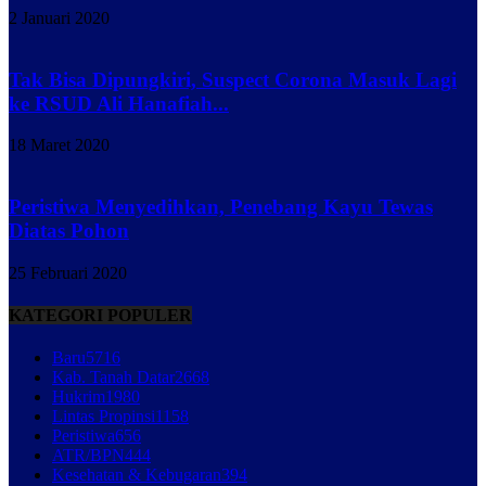
2 Januari 2020
Tak Bisa Dipungkiri, Suspect Corona Masuk Lagi
ke RSUD Ali Hanafiah...
18 Maret 2020
Peristiwa Menyedihkan, Penebang Kayu Tewas
Diatas Pohon
25 Februari 2020
KATEGORI POPULER
Baru
5716
Kab. Tanah Datar
2668
Hukrim
1980
Lintas Propinsi
1158
Peristiwa
656
ATR/BPN
444
Kesehatan & Kebugaran
394