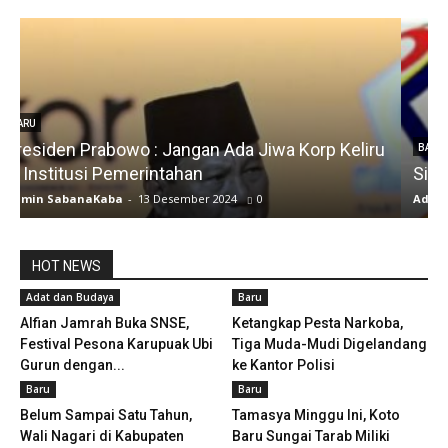
u
BARU
Silfia Hanani
Admin SabanaKaba
-
19 Juni 2024
1486
HOT NEWS
Adat dan Budaya
Baru
Alfian Jamrah Buka SNSE,
Ketangkap Pesta Narkoba,
Festival Pesona Karupuak Ubi
Tiga Muda-Mudi Digelandang
Gurun dengan...
ke Kantor Polisi
Baru
Baru
Belum Sampai Satu Tahun,
Tamasya Minggu Ini, Koto
Wali Nagari di Kabupaten
Baru Sungai Tarab Miliki