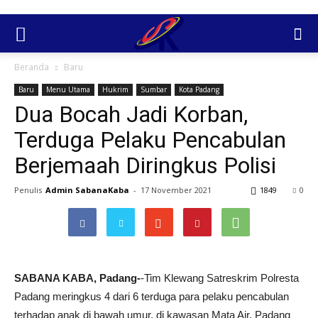
Beranda
Baru
Baru
Menu Utama
Hukrim
Sumbar
Kota Padang
Dua Bocah Jadi Korban,
Terduga Pelaku Pencabulan
Berjemaah Diringkus Polisi
Penulis
Admin SabanaKaba
-
17 November 2021
1849
0
SABANA KABA, Padang-
-Tim Klewang Satreskrim Polresta
Padang meringkus 4 dari 6 terduga para pelaku pencabulan
terhadap anak di bawah umur, di kawasan Mata Air, Padang