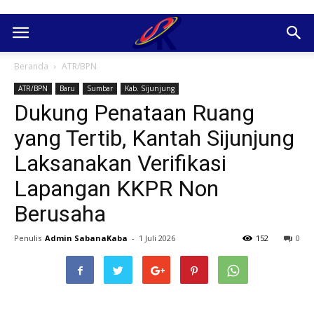
Beranda
ATR/BPN
ATR/BPN
Baru
Sumbar
Kab. Sijunjung
Dukung Penataan Ruang
yang Tertib, Kantah Sijunjung
Laksanakan Verifikasi
Lapangan KKPR Non
Berusaha
Penulis
Admin SabanaKaba
-
1 Juli 2026
152
0