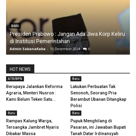
BARU
Presiden Prabowo : Jangan Ada Jiwa Korp Keliru
di Institusi Pemerintahan
S
Admin SabanaKaba
-
13 Desember 2024
0
A
HOT NEWS
ATR/BPN
Baru
Berupaya Jalankan Reforma
Lakukan Perbuatan Tak
Agraria, Menteri Nusron :
Senonoh, Seorang Pria
Kami Belum Teken Satu...
Berambut Ubanan Ditangkap
Polisi
Baru
Baru
Rampas Kalung Warga,
Pupuk Menghilang di
Tersangka Jambret Nyaris
Pasaran, ini Jawaban Bupati
Dibakar Massa
Tanah Datar Irdinansyah