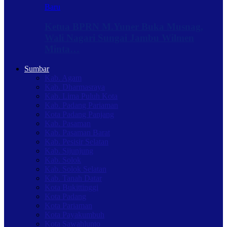
Baru
Ketua BPRN M.Yuner Buka Musnag,
Wali Nagari Sungai Jambu Wilmen
Minta…
Sumbar
Kab. Agam
Kab. Dharmasraya
Kab. Lima Puluh Kota
Kab. Padang Pariaman
Kota Padang Panjang
Kab. Pasaman
Kab. Pasaman Barat
Kab. Pesisir Selatan
Kab. Sijunjung
Kab. Solok
Kab. Solok Selatan
Kab. Tanah Datar
Kota Bukittinggi
Kota Padang
Kota Pariaman
Kota Payakumbuh
Kota Sawahlunto