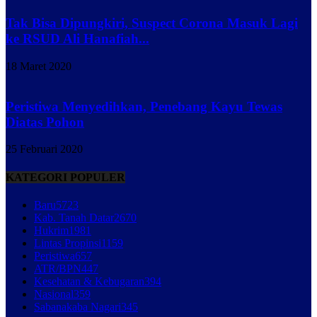
Tak Bisa Dipungkiri, Suspect Corona Masuk Lagi
ke RSUD Ali Hanafiah...
18 Maret 2020
Peristiwa Menyedihkan, Penebang Kayu Tewas
Diatas Pohon
25 Februari 2020
KATEGORI POPULER
Baru
5723
Kab. Tanah Datar
2670
Hukrim
1981
Lintas Propinsi
1159
Peristiwa
657
ATR/BPN
447
Kesehatan & Kebugaran
394
Nasional
359
Sabanakaba Nagari
345