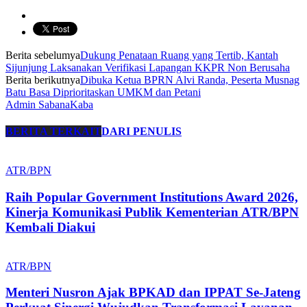
Berita sebelumya
Dukung Penataan Ruang yang Tertib, Kantah
Sijunjung Laksanakan Verifikasi Lapangan KKPR Non Berusaha
Berita berikutnya
Dibuka Ketua BPRN Alvi Randa, Peserta Musnag
Batu Basa Diprioritaskan UMKM dan Petani
Admin SabanaKaba
BERITA TERKAIT
DARI PENULIS
ATR/BPN
Raih Popular Government Institutions Award 2026,
Kinerja Komunikasi Publik Kementerian ATR/BPN
Kembali Diakui
ATR/BPN
Menteri Nusron Ajak BPKAD dan IPPAT Se-Jateng