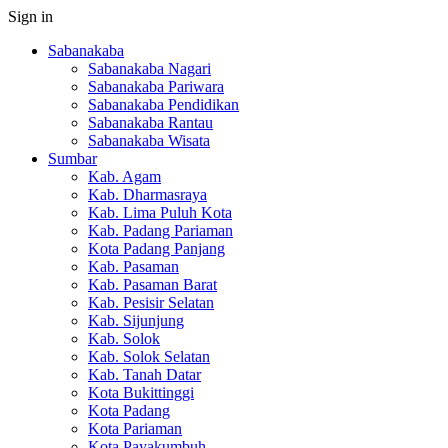
Sign in
Sabanakaba
Sabanakaba Nagari
Sabanakaba Pariwara
Sabanakaba Pendidikan
Sabanakaba Rantau
Sabanakaba Wisata
Sumbar
Kab. Agam
Kab. Dharmasraya
Kab. Lima Puluh Kota
Kab. Padang Pariaman
Kota Padang Panjang
Kab. Pasaman
Kab. Pasaman Barat
Kab. Pesisir Selatan
Kab. Sijunjung
Kab. Solok
Kab. Solok Selatan
Kab. Tanah Datar
Kota Bukittinggi
Kota Padang
Kota Pariaman
Kota Payakumbuh