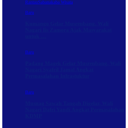
Rantau
Sabanakaba Wisata
Baru
Kumango Gelar Musrenbang, Wali
Nagari Iis Zamora Ajak Masyarakat
untuk …
Baru
Padang Magek Gelar Musrenbang, Wali
Nagari Syafril Jamal Angkat
Permasalahan Infrastuktur
Baru
Musnag Sawah Tangah Digelar, Wali
Nagari Dafri Yandi Angkat Permasalahan
KDMP