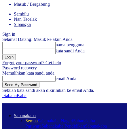
Masuk / Bergabung
Sambilu
Nan Tacelak
Sipangka
Sign in
Selamat Datang! Masuk ke akun Anda
nama pengguna
kata sandi Anda
Forgot your password? Get help
Password recovery
Memulihkan kata sandi anda
email Anda
Sebuah kata sandi akan dikirimkan ke email Anda.
SabanaKaba
Sabanakaba
Semua
Sabanakaba Nagari
Sabanakaba
Pariwara
Sabanakaba Pendidikan
Sabanakaba