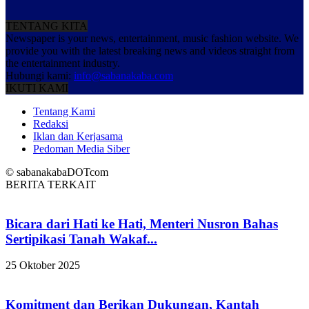
TENTANG KITA
Newspaper is your news, entertainment, music fashion website. We
provide you with the latest breaking news and videos straight from
the entertainment industry.
Hubungi kami:
info@sabanakaba.com
IKUTI KAMI
Tentang Kami
Redaksi
Iklan dan Kerjasama
Pedoman Media Siber
© sabanakabaDOTcom
BERITA TERKAIT
Bicara dari Hati ke Hati, Menteri Nusron Bahas
Sertipikasi Tanah Wakaf...
25 Oktober 2025
Komitment dan Berikan Dukungan, Kantah