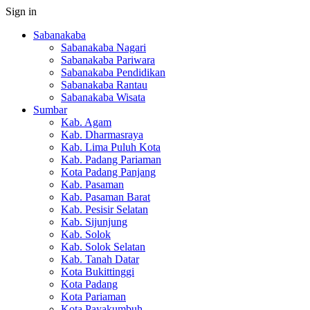
Sign in
Sabanakaba
Sabanakaba Nagari
Sabanakaba Pariwara
Sabanakaba Pendidikan
Sabanakaba Rantau
Sabanakaba Wisata
Sumbar
Kab. Agam
Kab. Dharmasraya
Kab. Lima Puluh Kota
Kab. Padang Pariaman
Kota Padang Panjang
Kab. Pasaman
Kab. Pasaman Barat
Kab. Pesisir Selatan
Kab. Sijunjung
Kab. Solok
Kab. Solok Selatan
Kab. Tanah Datar
Kota Bukittinggi
Kota Padang
Kota Pariaman
Kota Payakumbuh