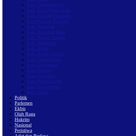
Kab. Dharmasraya
Kab. Lima Puluh Kota
Kab. Padang Pariaman
Kota Padang Panjang
Kab. Pasaman
Kab. Pasaman Barat
Kab. Pesisir Selatan
Kab. Sijunjung
Kab. Solok
Kab. Solok Selatan
Kab. Tanah Datar
Kota Bukittinggi
Kota Padang
Kota Pariaman
Kota Payakumbuh
Kota Sawahlunto
Kota Solok
Politik
Parlemen
Ekbis
Olah Raga
Hukrim
Nasional
Peristiwa
Adat dan Budaya