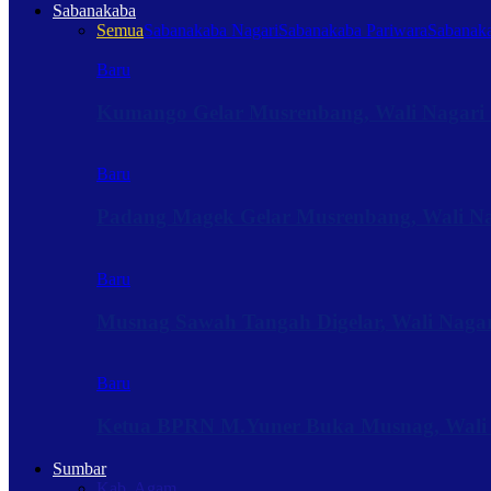
Sabanakaba
Semua
Sabanakaba Nagari
Sabanakaba Pariwara
Sabanaka
Baru
Kumango Gelar Musrenbang, Wali Nagari 
Baru
Padang Magek Gelar Musrenbang, Wali Nag
Baru
Musnag Sawah Tangah Digelar, Wali Naga
Baru
Ketua BPRN M.Yuner Buka Musnag, Wali
Sumbar
Kab. Agam