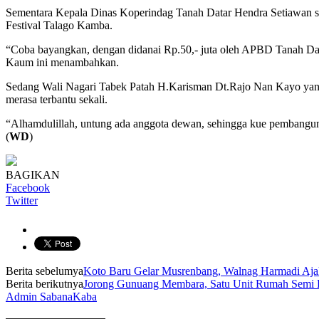
Sementara Kepala Dinas Koperindag Tanah Datar Hendra Setiawan sa
Festival Talago Kamba.
“Coba bayangkan, dengan didanai Rp.50,- juta oleh APBD Tanah Data
Kaum ini menambahkan.
Sedang Wali Nagari Tabek Patah H.Karisman Dt.Rajo Nan Kayo yang 
merasa terbantu sekali.
“Alhamdulillah, untung ada anggota dewan, sehingga kue pembanguna
(
WD
)
BAGIKAN
Facebook
Twitter
Berita sebelumya
Koto Baru Gelar Musrenbang, Walnag Harmadi Aj
Berita berikutnya
Jorong Gunuang Membara, Satu Unit Rumah Semi 
Admin SabanaKaba