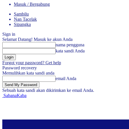
Masuk / Bergabung
Sambilu
Nan Tacelak
Sipangka
Sign in
Selamat Datang! Masuk ke akun Anda
nama pengguna
kata sandi Anda
Forgot your password? Get help
Password recovery
Memulihkan kata sandi anda
email Anda
Sebuah kata sandi akan dikirimkan ke email Anda.
SabanaKaba