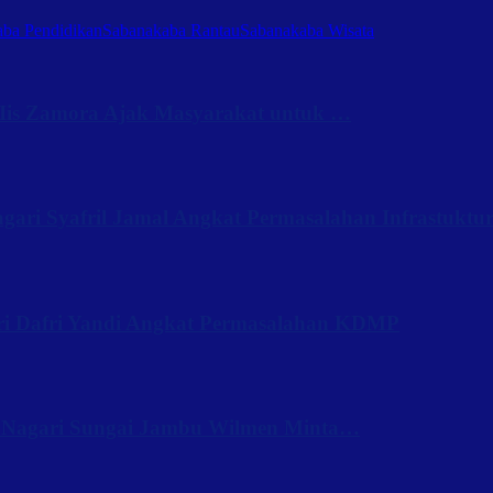
ba Pendidikan
Sabanakaba Rantau
Sabanakaba Wisata
Iis Zamora Ajak Masyarakat untuk …
ari Syafril Jamal Angkat Permasalahan Infrastuktu
ri Dafri Yandi Angkat Permasalahan KDMP
 Nagari Sungai Jambu Wilmen Minta…