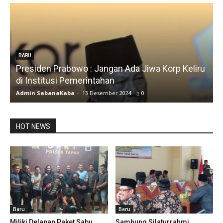
den Prabowo : Jangan Ada Jiwa Korp Keliru
BARU
stitusi Pemerintahan
Silfia Hana
 SabanaKaba
-
13 Desember 2024
0
Admin Saban
HOT NEWS
Baru
Baru
Miliki Delapan Paket Sabu,
Sambung Silaturrahmi,