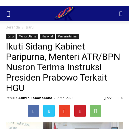
Beranda
Baru
Baru
Menu Utama
Nasional
Pemerintahan
Ikuti Sidang Kabinet
Paripurna, Menteri ATR/BPN
Nusron Terima Instruksi
Presiden Prabowo Terkait
HGU
Penulis
Admin SabanaKaba
-
7 Mei 2025
555
0