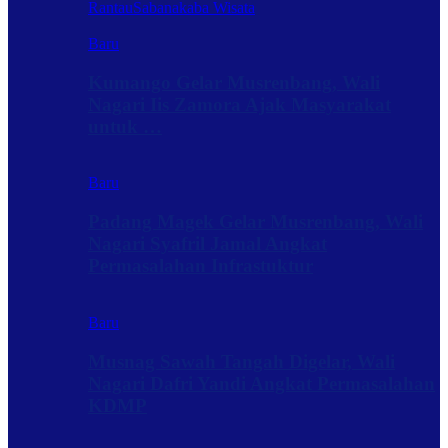
Rantau
Sabanakaba Wisata
Baru
Kumango Gelar Musrenbang, Wali
Nagari Iis Zamora Ajak Masyarakat
untuk …
Baru
Padang Magek Gelar Musrenbang, Wali
Nagari Syafril Jamal Angkat
Permasalahan Infrastuktur
Baru
Musnag Sawah Tangah Digelar, Wali
Nagari Dafri Yandi Angkat Permasalahan
KDMP