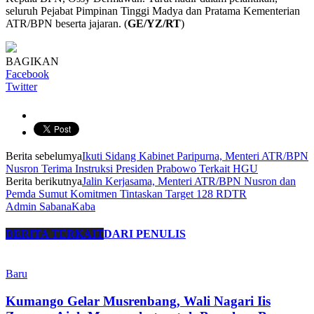
seluruh Pejabat Pimpinan Tinggi Madya dan Pratama Kementerian
ATR/BPN beserta jajaran. (
GE/YZ/RT
)
BAGIKAN
Facebook
Twitter
Berita sebelumya
Ikuti Sidang Kabinet Paripurna, Menteri ATR/BPN
Nusron Terima Instruksi Presiden Prabowo Terkait HGU
Berita berikutnya
Jalin Kerjasama, Menteri ATR/BPN Nusron dan
Pemda Sumut Komitmen Tintaskan Target 128 RDTR
Admin SabanaKaba
BERITA TERKAIT
DARI PENULIS
Baru
Kumango Gelar Musrenbang, Wali Nagari Iis