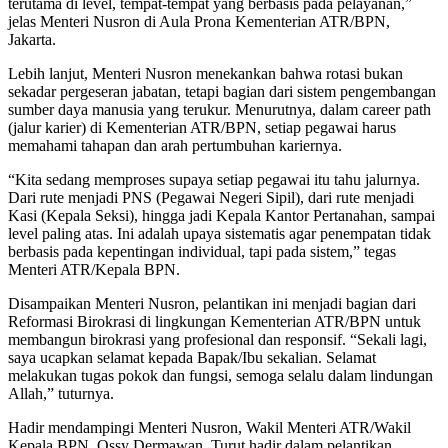
terutama di level, tempat-tempat yang berbasis pada pelayanan,”
jelas Menteri Nusron di Aula Prona Kementerian ATR/BPN,
Jakarta.
Lebih lanjut, Menteri Nusron menekankan bahwa rotasi bukan
sekadar pergeseran jabatan, tetapi bagian dari sistem pengembangan
sumber daya manusia yang terukur. Menurutnya, dalam career path
(jalur karier) di Kementerian ATR/BPN, setiap pegawai harus
memahami tahapan dan arah pertumbuhan kariernya.
“Kita sedang memproses supaya setiap pegawai itu tahu jalurnya.
Dari rute menjadi PNS (Pegawai Negeri Sipil), dari rute menjadi
Kasi (Kepala Seksi), hingga jadi Kepala Kantor Pertanahan, sampai
level paling atas. Ini adalah upaya sistematis agar penempatan tidak
berbasis pada kepentingan individual, tapi pada sistem,” tegas
Menteri ATR/Kepala BPN.
Disampaikan Menteri Nusron, pelantikan ini menjadi bagian dari
Reformasi Birokrasi di lingkungan Kementerian ATR/BPN untuk
membangun birokrasi yang profesional dan responsif. “Sekali lagi,
saya ucapkan selamat kepada Bapak/Ibu sekalian. Selamat
melakukan tugas pokok dan fungsi, semoga selalu dalam lindungan
Allah,” tuturnya.
Hadir mendampingi Menteri Nusron, Wakil Menteri ATR/Wakil
Kepala BPN, Ossy Dermawan. Turut hadir dalam pelantikan,