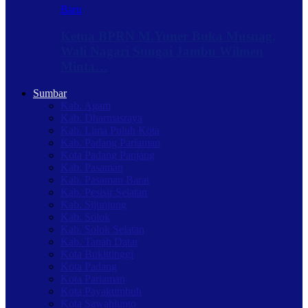
Baru
Ketua BPRN M.Yuner Buka Musnag,
Wali Nagari Sungai Jambu Wilmen
Minta…
Sumbar
Kab. Agam
Kab. Dharmasraya
Kab. Lima Puluh Kota
Kab. Padang Pariaman
Kota Padang Panjang
Kab. Pasaman
Kab. Pasaman Barat
Kab. Pesisir Selatan
Kab. Sijunjung
Kab. Solok
Kab. Solok Selatan
Kab. Tanah Datar
Kota Bukittinggi
Kota Padang
Kota Pariaman
Kota Payakumbuh
Kota Sawahlunto