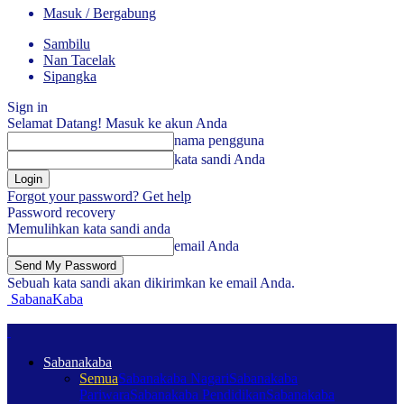
Masuk / Bergabung
Sambilu
Nan Tacelak
Sipangka
Sign in
Selamat Datang! Masuk ke akun Anda
nama pengguna
kata sandi Anda
Forgot your password? Get help
Password recovery
Memulihkan kata sandi anda
email Anda
Sebuah kata sandi akan dikirimkan ke email Anda.
SabanaKaba
Sabanakaba
Semua
Sabanakaba Nagari
Sabanakaba
Pariwara
Sabanakaba Pendidikan
Sabanakaba