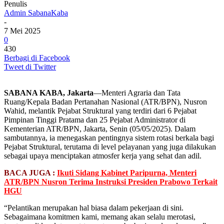
Penulis
Admin SabanaKaba
-
7 Mei 2025
0
430
Berbagi di Facebook
Tweet di Twitter
SABANA KABA, Jakarta
—Menteri Agraria dan Tata
Ruang/Kepala Badan Pertanahan Nasional (ATR/BPN), Nusron
Wahid, melantik Pejabat Struktural yang terdiri dari 6 Pejabat
Pimpinan Tinggi Pratama dan 25 Pejabat Administrator di
Kementerian ATR/BPN, Jakarta, Senin (05/05/2025). Dalam
sambutannya, ia menegaskan pentingnya sistem rotasi berkala bagi
Pejabat Struktural, terutama di level pelayanan yang juga dilakukan
sebagai upaya menciptakan atmosfer kerja yang sehat dan adil.
BACA JUGA :
Ikuti Sidang Kabinet Paripurna, Menteri
ATR/BPN Nusron Terima Instruksi Presiden Prabowo Terkait
HGU
“Pelantikan merupakan hal biasa dalam pekerjaan di sini.
Sebagaimana komitmen kami, memang akan selalu merotasi,