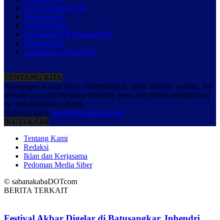
Lintas Propinsi
1158
Peristiwa
656
ATR/BPN
444
Kesehatan & Kebugaran
394
Nasional
358
Sabanakaba Nagari
345
TENTANG KITA
Newspaper is your news, entertainment, music fashion website. We
provide you with the latest breaking news and videos straight from
the entertainment industry.
Hubungi kami:
info@sabanakaba.com
IKUTI KAMI
Tentang Kami
Redaksi
Iklan dan Kerjasama
Pedoman Media Siber
© sabanakabaDOTcom
BERITA TERKAIT
Festival Akbar Digelar di Batusangkar, Inhendri