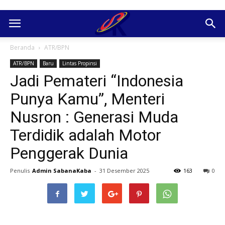
Beranda
ATR/BPN
ATR/BPN
Baru
Lintas Propinsi
Jadi Pemateri “Indonesia
Punya Kamu”, Menteri
Nusron : Generasi Muda
Terdidik adalah Motor
Penggerak Dunia
Penulis
Admin SabanaKaba
-
31 Desember 2025
163
0