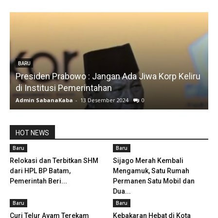
eliru
BARU
Silfia Hanani
Admin SabanaKaba
-
19 Juni 2024
1486
HOT NEWS
Baru
Baru
Relokasi dan Terbitkan SHM
Sijago Merah Kembali
dari HPL BP Batam,
Mengamuk, Satu Rumah
Pemerintah Beri...
Permanen Satu Mobil dan
Dua...
Baru
Baru
Curi Telur Ayam Terekam
Kebakaran Hebat di Kota