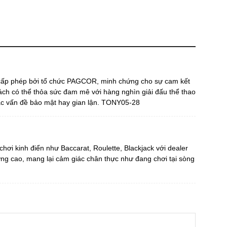
cấp phép bởi tổ chức PAGCOR, minh chứng cho sự cam kết
ách có thể thỏa sức đam mê với hàng nghìn giải đấu thể thao
ác vấn đề bảo mật hay gian lận. TONY05-28
chơi kinh điển như Baccarat, Roulette, Blackjack với dealer
ượng cao, mang lại cảm giác chân thực như đang chơi tại sòng