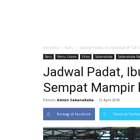
Beranda
Baru
Jadwal Padat, Ibu Mufidah JK Tak
Baru
Menu Utama
Ekbis
Sabanakaba
Sabanakaba Na
Jadwal Padat, Ib
Sempat Mampir k
Penulis
Admin SabanaKaba
-
12 April 2018
Berbagi di Facebook
Tweet di Twitte