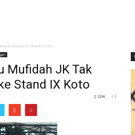
 Sempat Mampir ke Stand IX Koto
gari
u Mufidah JK Tak
e Stand IX Koto
2236
2
r