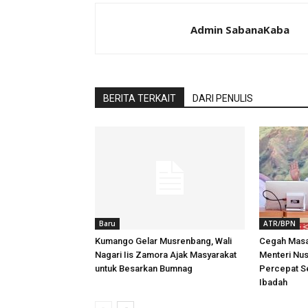
Admin SabanaKaba
BERITA TERKAIT
DARI PENULIS
Baru
ATR/BPN
Kumango Gelar Musrenbang, Wali
Cegah Masa
Nagari Iis Zamora Ajak Masyarakat
Menteri Nu
untuk Besarkan Bumnag
Percepat Se
Ibadah