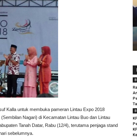
B
R
A
P
Ta
usuf Kalla untuk membuka pameran Lintau Expo 2018
B
(Sembilan Nagari) di Kecamatan Lintau Buo dan Lintau
KP
Pe
bupaten Tanah Datar, Rabu (12/4), terutama penjaga stand
KP
hari sebelumnya.
Ke