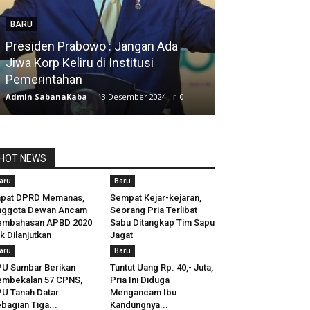
BARU
Presiden Prabowo : Jangan Ada
BARU
Jiwa Korp Keliru di Institusi
Pemerintahan
Silfia Hanani
Admin SabanaKaba
-
13 Desember 2024
0
Admin SabanaKab
HOT NEWS
aru
Baru
apat DPRD Memanas,
Sempat Kejar-kejaran,
nggota Dewan Ancam
Seorang Pria Terlibat
embahasan APBD 2020
Sabu Ditangkap Tim Sapu
k Dilanjutkan
Jagat
aru
Baru
U Sumbar Berikan
Tuntut Uang Rp. 40,- Juta,
mbekalan 57 CPNS,
Pria Ini Diduga
U Tanah Datar
Mengancam Ibu
bagian Tiga...
Kandungnya...