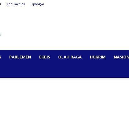
u
Nan Tacelak
Sipangka
K
PARLEMEN
EKBIS
OLAH RAGA
HUKRIM
NASIO