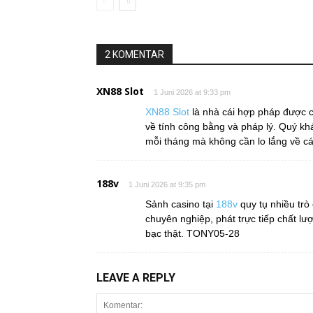
2 KOMENTAR
XN88 Slot
1 Juni 2026 at 9:33 pm
XN88 Slot
là nhà cái hợp pháp được 
về tính công bằng và pháp lý. Quý kh
mỗi tháng mà không cần lo lắng về c
188v
1 Juni 2026 at 9:35 pm
Sảnh casino tại
188v
quy tụ nhiều trò 
chuyên nghiệp, phát trực tiếp chất l
bạc thật. TONY05-28
LEAVE A REPLY