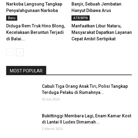
Narkoba Langsung Tangkap
Banjir, Sebuah Jembatan
Penyalahgunaan Narkoba
Hanyut Dibawa Arus
Baru
ATR/BPN
Diduga Rem Truk Hino Blong,
Manfaatkan Libur Nataru,
Kecelakaan Beruntun Terjadi
Masyarakat Dapatkan Layanan
di Balai...
Cepat Ambil Sertipikat
MOST POPULAR
Cabuli Tiga Orang Anak Tiri, Polisi Tangkap
Terduga Pelaku di Rumahnya...
20 Juli 2026
Bukittinggi Membara Lagi, Enam Kamar Kost
di Lantai II Ludes Dimamah...
5 Maret 2023