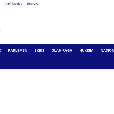
u
Nan Tacelak
Sipangka
K
PARLEMEN
EKBIS
OLAH RAGA
HUKRIM
NASIO