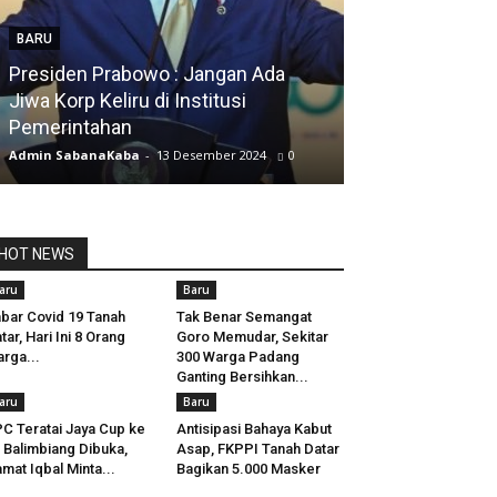
BARU
Presiden Prabowo : Jangan Ada
BARU
Jiwa Korp Keliru di Institusi
Pemerintahan
Silfia Hanani
Admin SabanaKaba
-
13 Desember 2024
0
Admin SabanaKab
HOT NEWS
aru
Baru
bar Covid 19 Tanah
Tak Benar Semangat
tar, Hari Ini 8 Orang
Goro Memudar, Sekitar
rga...
300 Warga Padang
Ganting Bersihkan...
aru
Baru
C Teratai Jaya Cup ke
Antisipasi Bahaya Kabut
 Balimbiang Dibuka,
Asap, FKPPI Tanah Datar
mat Iqbal Minta...
Bagikan 5.000 Masker