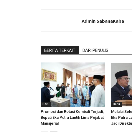
Admin SabanaKaba
BERITA TERKAIT
DARI PENULIS
Baru
Baru
Promosi dan Rotasi Kembali Terjadi,
Melalui Sele
Bupati Eka Putra Lantik Lima Pejabat
Eka Putra La
Manajerial
Jadi Direk