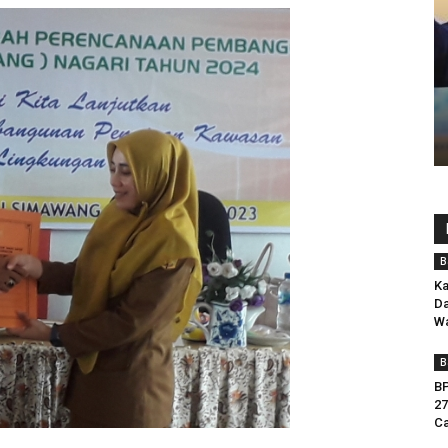
B
Ka
Da
Wa
B
BP
27
Ca