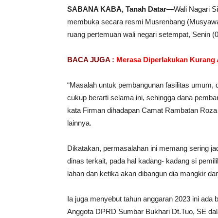
SABANA KABA, Tanah Datar
—Wali Nagari 
membuka secara resmi Musrenbang (Musyawa
ruang pertemuan wali negari setempat, Senin (0
BACA JUGA :
Merasa Diperlakukan Kurang A
“Masalah untuk pembangunan fasilitas umum, 
cukup berarti selama ini, sehingga dana pemban
kata Firman dihadapan Camat Rambatan Roza M
lainnya.
Dikatakan, permasalahan ini memang sering ja
dinas terkait, pada hal kadang- kadang si pem
lahan dan ketika akan dibangun dia mangkir d
Ia juga menyebut tahun anggaran 2023 ini ada
Anggota DPRD Sumbar Bukhari Dt.Tuo, SE dal