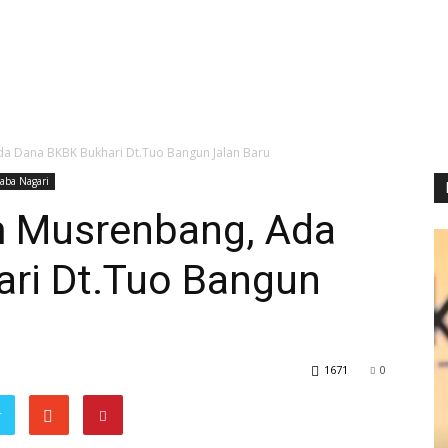
a Dana BKBK Bukhari Dt.Tuo Bangun Jalan Baru
aba Nagari
m Musrenbang, Ada
ri Dt.Tuo Bangun
1671
0
r