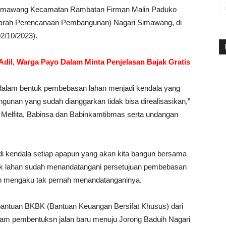
Simawang Kecamatan Rambatan Firman Malin Paduko
rah Perencanaan Pembangunan) Nagari Simawang, di
2/10/2023).
dil, Warga Payo Dalam Minta Penjelasan Bajak Gratis
dalam bentuk pembebasan lahan menjadi kendala yang
gunan yang sudah dianggarkan tidak bisa direalisasikan,”
elfita, Babinsa dan Babinkamtibmas serta undangan
di kendala setiap apapun yang akan kita bangun bersama
ilik lahan sudah menandatangani persetujuan pembebasan
an mengaku tak pernah menandatanganinya.
 bantuan BKBK (Bantuan Keuangan Bersifat Khusus) dari
am pembentuksn jalan baru menuju Jorong Baduih Nagari