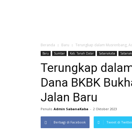
Beranda
Baru
Terungkap dalam Musrenbang, Ad
Baru
Sumbar
Kab. Tanah Datar
Sabanakaba
Sabanak
Terungkap dala
Dana BKBK Bukha
Jalan Baru
Penulis
Admin SabanaKaba
-
2 Oktober 2023
Berbagi di Facebook
Tweet di Twitte