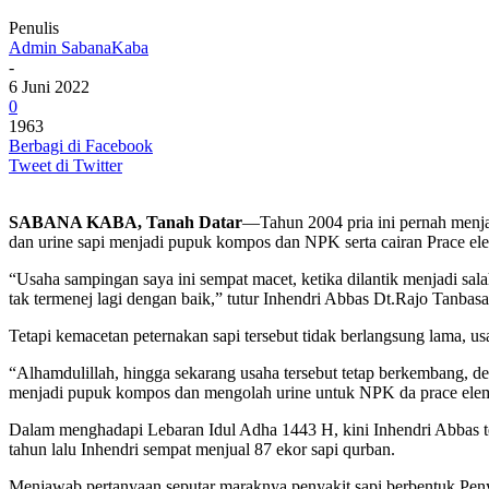
Penulis
Admin SabanaKaba
-
6 Juni 2022
0
1963
Berbagi di Facebook
Tweet di Twitter
SABANA KABA, Tanah Datar
—Tahun 2004 pria ini pernah menjad
dan urine sapi menjadi pupuk kompos dan NPK serta cairan Prace el
“Usaha sampingan saya ini sempat macet, ketika dilantik menjadi sal
tak termenej lagi dengan baik,” tutur Inhendri Abbas Dt.Rajo Tanb
Tetapi kemacetan peternakan sapi tersebut tidak berlangsung lama, 
“Alhamdulillah, hingga sekarang usaha tersebut tetap berkembang,
menjadi pupuk kompos dan mengolah urine untuk NPK da prace eleme
Dalam menghadapi Lebaran Idul Adha 1443 H, kini Inhendri Abbas t
tahun lalu Inhendri sempat menjual 87 ekor sapi qurban.
Menjawab pertanyaan seputar maraknya penyakit sapi berbentuk Peny