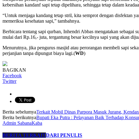
kebersihan kandanf sapi tetap dipelihara, sehingga tetap dalam keada
“Untuk menjaga kandang tetap stril, kita semprot dengan disfektan ya
memeriksa kesehatan sapi,” tambahnya.
Berbicara tentang sapi qurban, Inhendri Abbas mengatakan sebagai 
mulai dari Rp.16,- juta, tergantung besar kecilnya sapi yang akan dijua
Menurutnya, jika pengurus masjid atau perorangan membeli sapi sekar
perjanjian tanpa dipungut biaya lagi.(
WD
)
BAGIKAN
Facebook
Twitter
Berita sebelumya
Terkait Mobil Dinas Parpora Masuk Jurang, Kendar
Berita berikutnya
Bupati Eka Putra : Pelayanan Baik Terhadap Ko
Admin SabanaKaba
BERITA TERKAIT
DARI PENULIS