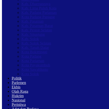
Kab. Dharmasraya
Kab. Lima Puluh Kota
Kab. Padang Pariaman
Kota Padang Panjang
Kab. Pasaman
Kab. Pasaman Barat
Kab. Pesisir Selatan
Kab. Sijunjung
Kab. Solok
Kab. Solok Selatan
Kab. Tanah Datar
Kota Bukittinggi
Kota Padang
Kota Pariaman
Kota Payakumbuh
Kota Sawahlunto
Kota Solok
Politik
Parlemen
Ekbis
Olah Raga
Hukrim
Nasional
Peristiwa
Adat dan Budaya