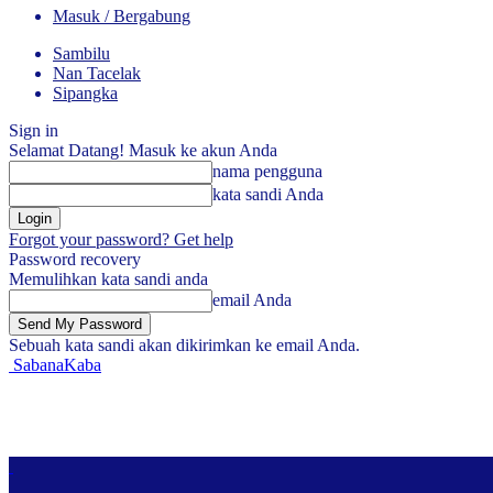
Masuk / Bergabung
Sambilu
Nan Tacelak
Sipangka
Sign in
Selamat Datang! Masuk ke akun Anda
nama pengguna
kata sandi Anda
Forgot your password? Get help
Password recovery
Memulihkan kata sandi anda
email Anda
Sebuah kata sandi akan dikirimkan ke email Anda.
SabanaKaba