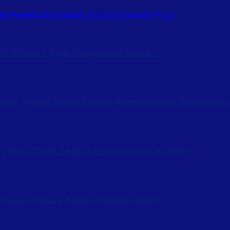
ba Pendidikan
Sabanakaba Rantau
Sabanakaba Wisata
Iis Zamora Ajak Masyarakat untuk …
ari Syafril Jamal Angkat Permasalahan Infrastuktu
ri Dafri Yandi Angkat Permasalahan KDMP
 Nagari Sungai Jambu Wilmen Minta…