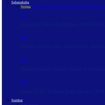
Sabanakaba
Semua
Sabanakaba Nagari
Sabanakaba Pariwara
Sabanaka
Baru
Kumango Gelar Musrenbang, Wali Nagari 
Baru
Padang Magek Gelar Musrenbang, Wali Nag
Baru
Musnag Sawah Tangah Digelar, Wali Naga
Baru
Ketua BPRN M.Yuner Buka Musnag, Wali
Sumbar
Kab. Agam