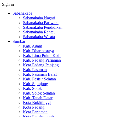
Sign in
Sabanakaba
Sabanakaba Nagari
Sabanakaba Pariwara
Sabanakaba Pendidikan
Sabanakaba Rantau
Sabanakaba Wisata
Sumbar
Kab. Agam
Kab. Dharmasraya
Kab. Lima Puluh Kota
Kab. Padang Pariaman
Kota Padang Panjang
Kab. Pasaman
Kab. Pasaman Barat
Kab. Pesisir Selatan
Kab. Sijunjung
Kab. Solok
Kab. Solok Selatan
Kab. Tanah Datar
Kota Bukittinggi
Kota Padang
Kota Pariaman
Kota Payakumbuh