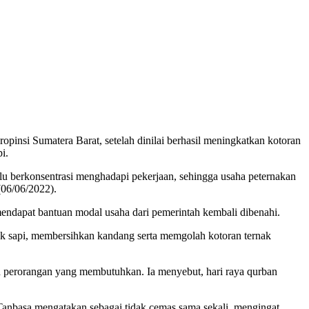
insi Sumatera Barat, setelah dinilai berhasil meningkatkan kotoran
i.
alu berkonsentrasi menghadapi pekerjaan, sehingga usaha peternakan
(06/06/2022).
mendapat bantuan modal usaha dari pemerintah kembali dibenahi.
k sapi, membersihkan kandang serta memgolah kotoran ternak
n perorangan yang membutuhkan. Ia menyebut, hari raya qurban
Tanbasa mengatakan sebagai tidak cemas sama sekali, mengingat