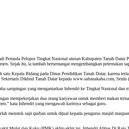
i Pemuda Pelopor Tingkat Nasional utusan Kabupaten Tanah Datar Prop
emen. Sejak itu, ia tambah bersemangat mengembangkan peternakan sap
ah satu Kepala Bidang pada Dinas Pendidikan Tanah Datar, karena terl
asa Sekretaris Dikbud Tanah Datar kepada www.sabanakaba.com, Senin 
usaha sampingan yang mengantarkan Inhendri ke Tingkat Nasional dan 
 dengan mempekerjakan dua orang karyawan untuk memberi makan terna
n,” kata Inhendri yang mengawali karirnya sebagai guru.
elah menstok sapi qurban untuk dijual kepada pengurus masjid maupu
akit Mulut dan Kuku (PMK) akhir-akhir ini, Inhendri Abbas Dt.Rajo 