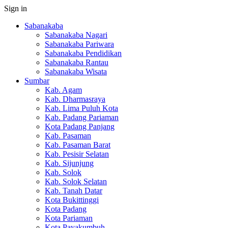
Sign in
Sabanakaba
Sabanakaba Nagari
Sabanakaba Pariwara
Sabanakaba Pendidikan
Sabanakaba Rantau
Sabanakaba Wisata
Sumbar
Kab. Agam
Kab. Dharmasraya
Kab. Lima Puluh Kota
Kab. Padang Pariaman
Kota Padang Panjang
Kab. Pasaman
Kab. Pasaman Barat
Kab. Pesisir Selatan
Kab. Sijunjung
Kab. Solok
Kab. Solok Selatan
Kab. Tanah Datar
Kota Bukittinggi
Kota Padang
Kota Pariaman
Kota Payakumbuh