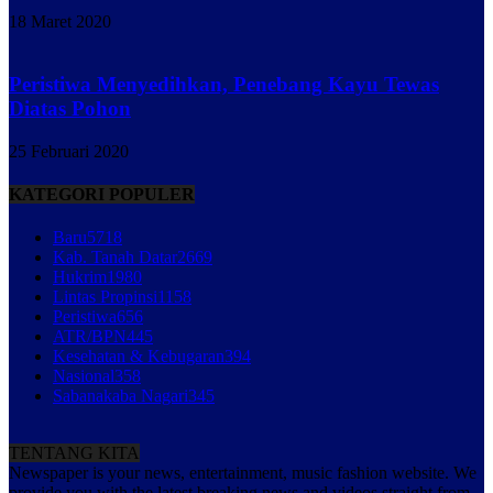
18 Maret 2020
Peristiwa Menyedihkan, Penebang Kayu Tewas
Diatas Pohon
25 Februari 2020
KATEGORI POPULER
Baru
5718
Kab. Tanah Datar
2669
Hukrim
1980
Lintas Propinsi
1158
Peristiwa
656
ATR/BPN
445
Kesehatan & Kebugaran
394
Nasional
358
Sabanakaba Nagari
345
TENTANG KITA
Newspaper is your news, entertainment, music fashion website. We
provide you with the latest breaking news and videos straight from