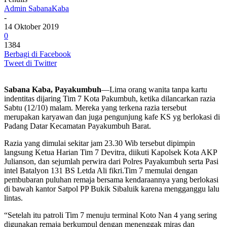
Admin SabanaKaba
-
14 Oktober 2019
0
1384
Berbagi di Facebook
Tweet di Twitter
Sabana Kaba, Payakumbuh
—Lima orang wanita tanpa kartu
indentitas dijaring Tim 7 Kota Pakumbuh, ketika dilancarkan razia
Sabtu (12/10) malam. Mereka yang terkena razia tersebut
merupakan karyawan dan juga pengunjung kafe KS yg berlokasi di
Padang Datar Kecamatan Payakumbuh Barat.
Razia yang dimulai sekitar jam 23.30 Wib tersebut dipimpin
langsung Ketua Harian Tim 7 Devitra, diikuti Kapolsek Kota AKP
Julianson, dan sejumlah perwira dari Polres Payakumbuh serta Pasi
intel Batalyon 131 BS Letda Ali fikri.Tim 7 memulai dengan
pembubaran puluhan remaja bersama kendaraannya yang berlokasi
di bawah kantor Satpol PP Bukik Sibaluik karena mengganggu lalu
lintas.
“Setelah itu patroli Tim 7 menuju terminal Koto Nan 4 yang sering
digunakan remaja berkumpul dengan menenggak miras dan