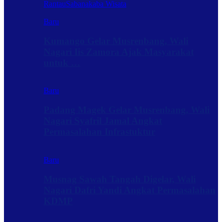
Rantau
Sabanakaba Wisata
Baru
Kumango Gelar Musrenbang, Wali
Nagari Iis Zamora Ajak Masyarakat
untuk …
Baru
Padang Magek Gelar Musrenbang, Wali
Nagari Syafril Jamal Angkat
Permasalahan Infrastuktur
Baru
Musnag Sawah Tangah Digelar, Wali
Nagari Dafri Yandi Angkat Permasalahan
KDMP