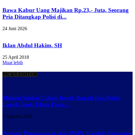
Bawa Kabur Uang Majikan Rp.23,- Juta, Seorang
Pria Ditangkap Polisi di...
24 Juni 2026
Iklan Abdul Hakim, SH
25 April 2018
Muat lebih
PICKS EDITOR
Melalui Seleksi Cukup Ketat, Bupati Eka Putra
Lantik Inoki Ulma Tiara...
7 Agustus 2026
Perkuat Pengamanan Aset BMN, Kantah Sijunjung