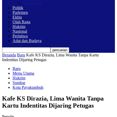
Kota Solok
Politik
Parlemen
Ekbis
Olah Raga
Hukrim
Nasional
Peristiwa
Adat dan Budaya
Beranda
Baru
Kafe KS Dirazia, Lima Wanita Tanpa Kartu
Indentitas Dijaring Petugas
Baru
Menu Utama
Hukrim
Sumbar
Kota Payakumbuh
Kafe KS Dirazia, Lima Wanita Tanpa
Kartu Indentitas Dijaring Petugas
Penulis