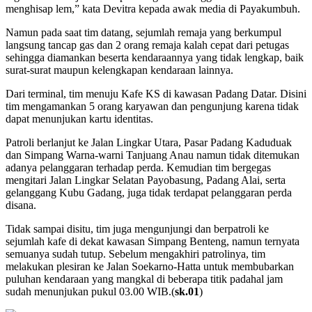
menghisap lem,” kata Devitra kepada awak media di Payakumbuh.
Namun pada saat tim datang, sejumlah remaja yang berkumpul
langsung tancap gas dan 2 orang remaja kalah cepat dari petugas
sehingga diamankan beserta kendaraannya yang tidak lengkap, baik
surat-surat maupun kelengkapan kendaraan lainnya.
Dari terminal, tim menuju Kafe KS di kawasan Padang Datar. Disini
tim mengamankan 5 orang karyawan dan pengunjung karena tidak
dapat menunjukan kartu identitas.
Patroli berlanjut ke Jalan Lingkar Utara, Pasar Padang Kaduduak
dan Simpang Warna-warni Tanjuang Anau namun tidak ditemukan
adanya pelanggaran terhadap perda. Kemudian tim bergegas
mengitari Jalan Lingkar Selatan Payobasung, Padang Alai, serta
gelanggang Kubu Gadang, juga tidak terdapat pelanggaran perda
disana.
Tidak sampai disitu, tim juga mengunjungi dan berpatroli ke
sejumlah kafe di dekat kawasan Simpang Benteng, namun ternyata
semuanya sudah tutup. Sebelum mengakhiri patrolinya, tim
melakukan plesiran ke Jalan Soekarno-Hatta untuk membubarkan
puluhan kendaraan yang mangkal di beberapa titik padahal jam
sudah menunjukan pukul 03.00 WIB.(
sk.01
)