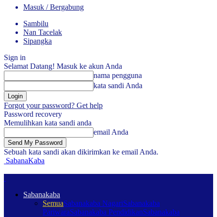
Masuk / Bergabung
Sambilu
Nan Tacelak
Sipangka
Sign in
Selamat Datang! Masuk ke akun Anda
nama pengguna
kata sandi Anda
Forgot your password? Get help
Password recovery
Memulihkan kata sandi anda
email Anda
Sebuah kata sandi akan dikirimkan ke email Anda.
SabanaKaba
Sabanakaba
Semua
Sabanakaba Nagari
Sabanakaba
Pariwara
Sabanakaba Pendidikan
Sabanakaba