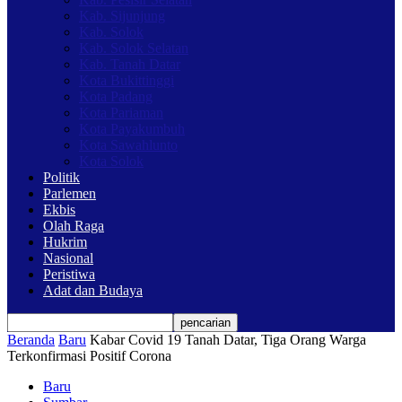
Kab. Sijunjung
Kab. Solok
Kab. Solok Selatan
Kab. Tanah Datar
Kota Bukittinggi
Kota Padang
Kota Pariaman
Kota Payakumbuh
Kota Sawahlunto
Kota Solok
Politik
Parlemen
Ekbis
Olah Raga
Hukrim
Nasional
Peristiwa
Adat dan Budaya
Beranda
Baru
Kabar Covid 19 Tanah Datar, Tiga Orang Warga
Terkonfirmasi Positif Corona
Baru