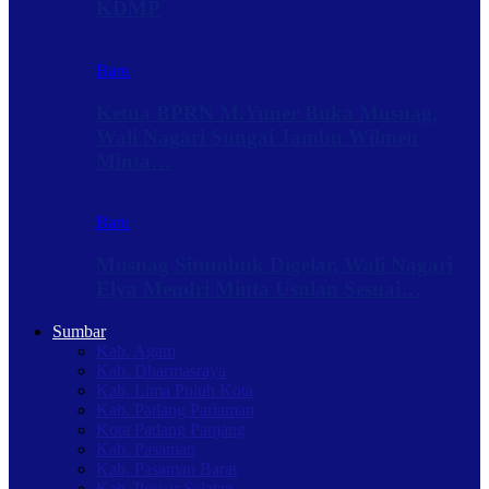
KDMP
Baru
Ketua BPRN M.Yuner Buka Musnag,
Wali Nagari Sungai Jambu Wilmen
Minta…
Baru
Musnag Situmbuk Digelar, Wali Nagari
Elya Mendri Minta Usulan Sesuai…
Sumbar
Kab. Agam
Kab. Dharmasraya
Kab. Lima Puluh Kota
Kab. Padang Pariaman
Kota Padang Panjang
Kab. Pasaman
Kab. Pasaman Barat
Kab. Pesisir Selatan