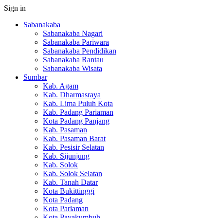
Sign in
Sabanakaba
Sabanakaba Nagari
Sabanakaba Pariwara
Sabanakaba Pendidikan
Sabanakaba Rantau
Sabanakaba Wisata
Sumbar
Kab. Agam
Kab. Dharmasraya
Kab. Lima Puluh Kota
Kab. Padang Pariaman
Kota Padang Panjang
Kab. Pasaman
Kab. Pasaman Barat
Kab. Pesisir Selatan
Kab. Sijunjung
Kab. Solok
Kab. Solok Selatan
Kab. Tanah Datar
Kota Bukittinggi
Kota Padang
Kota Pariaman
Kota Payakumbuh