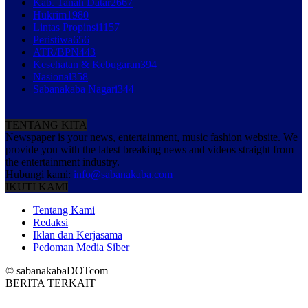
Kab. Tanah Datar
2667
Hukrim
1980
Lintas Propinsi
1157
Peristiwa
656
ATR/BPN
443
Kesehatan & Kebugaran
394
Nasional
358
Sabanakaba Nagari
344
TENTANG KITA
Newspaper is your news, entertainment, music fashion website. We
provide you with the latest breaking news and videos straight from
the entertainment industry.
Hubungi kami:
info@sabanakaba.com
IKUTI KAMI
Tentang Kami
Redaksi
Iklan dan Kerjasama
Pedoman Media Siber
© sabanakabaDOTcom
BERITA TERKAIT