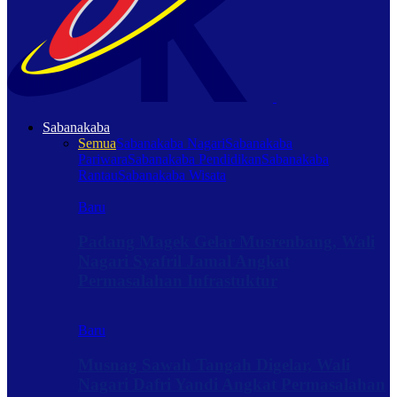
Sabanakaba
Semua
Sabanakaba Nagari
Sabanakaba
Pariwara
Sabanakaba Pendidikan
Sabanakaba
Rantau
Sabanakaba Wisata
Baru
Padang Magek Gelar Musrenbang, Wali
Nagari Syafril Jamal Angkat
Permasalahan Infrastuktur
Baru
Musnag Sawah Tangah Digelar, Wali
Nagari Dafri Yandi Angkat Permasalahan