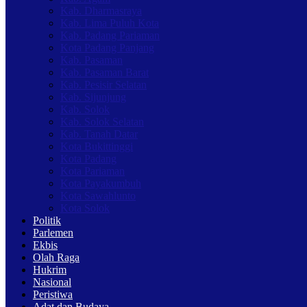
Kab. Dharmasraya
Kab. Lima Puluh Kota
Kab. Padang Pariaman
Kota Padang Panjang
Kab. Pasaman
Kab. Pasaman Barat
Kab. Pesisir Selatan
Kab. Sijunjung
Kab. Solok
Kab. Solok Selatan
Kab. Tanah Datar
Kota Bukittinggi
Kota Padang
Kota Pariaman
Kota Payakumbuh
Kota Sawahlunto
Kota Solok
Politik
Parlemen
Ekbis
Olah Raga
Hukrim
Nasional
Peristiwa
Adat dan Budaya