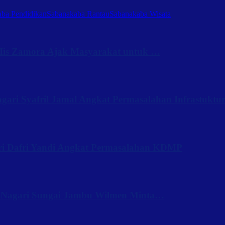
ba Pendidikan
Sabanakaba Rantau
Sabanakaba Wisata
Iis Zamora Ajak Masyarakat untuk …
ari Syafril Jamal Angkat Permasalahan Infrastuktu
ri Dafri Yandi Angkat Permasalahan KDMP
 Nagari Sungai Jambu Wilmen Minta…