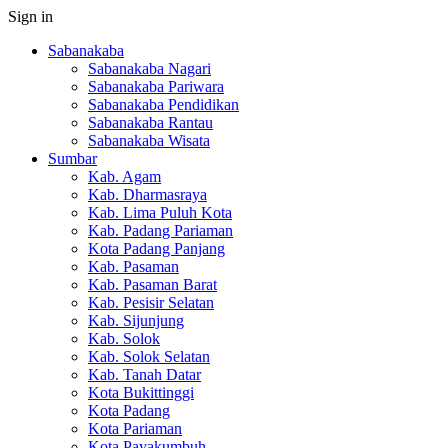
Sign in
Sabanakaba
Sabanakaba Nagari
Sabanakaba Pariwara
Sabanakaba Pendidikan
Sabanakaba Rantau
Sabanakaba Wisata
Sumbar
Kab. Agam
Kab. Dharmasraya
Kab. Lima Puluh Kota
Kab. Padang Pariaman
Kota Padang Panjang
Kab. Pasaman
Kab. Pasaman Barat
Kab. Pesisir Selatan
Kab. Sijunjung
Kab. Solok
Kab. Solok Selatan
Kab. Tanah Datar
Kota Bukittinggi
Kota Padang
Kota Pariaman
Kota Payakumbuh