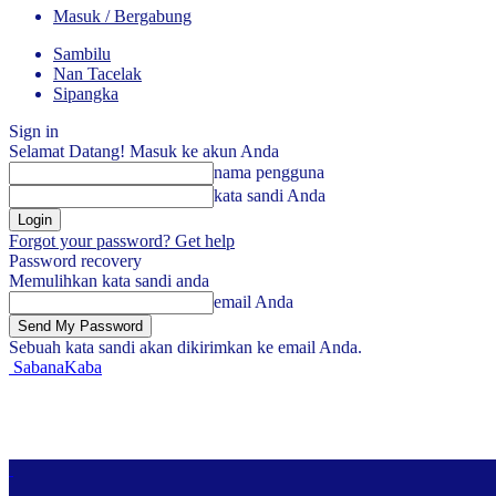
Masuk / Bergabung
Sambilu
Nan Tacelak
Sipangka
Sign in
Selamat Datang! Masuk ke akun Anda
nama pengguna
kata sandi Anda
Forgot your password? Get help
Password recovery
Memulihkan kata sandi anda
email Anda
Sebuah kata sandi akan dikirimkan ke email Anda.
SabanaKaba