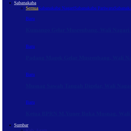
Sabanakaba
Semua
Sabanakaba Nagari
Sabanakaba Pariwara
Sabanaka
Baru
Kumango Gelar Musrenbang, Wali Nagari 
Baru
Padang Magek Gelar Musrenbang, Wali Nag
Baru
Musnag Sawah Tangah Digelar, Wali Naga
Baru
Ketua BPRN M.Yuner Buka Musnag, Wali
Sumbar
Kab. Agam