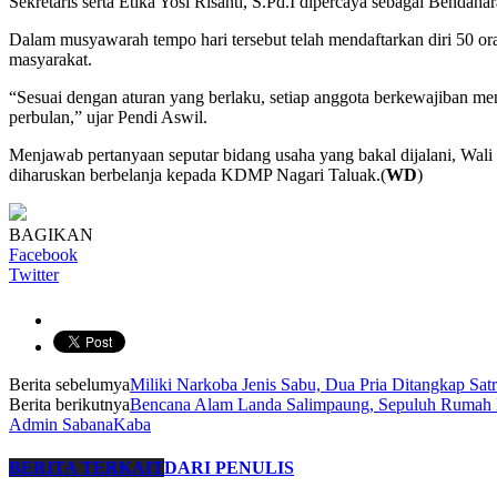
Sekretaris serta Etika Yosi Risanti, S.Pd.I dipercaya sebagai Bendahar
Dalam musyawarah tempo hari tersebut telah mendaftarkan diri 50 o
masyarakat.
“Sesuai dengan aturan yang berlaku, setiap anggota berkewajiban 
perbulan,” ujar Pendi Aswil.
Menjawab pertanyaan seputar bidang usaha yang bakal dijalani, Wal
diharuskan berbelanja kepada KDMP Nagari Taluak.(
WD
)
BAGIKAN
Facebook
Twitter
Berita sebelumya
Miliki Narkoba Jenis Sabu, Dua Pria Ditangkap Sat
Berita berikutnya
Bencana Alam Landa Salimpaung, Sepuluh Rumah 
Admin SabanaKaba
BERITA TERKAIT
DARI PENULIS