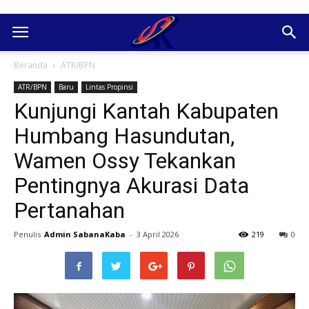
Beranda
ATR/BPN
ATR/BPN
Baru
Lintas Propinsi
Kunjungi Kantah Kabupaten
Humbang Hasundutan,
Wamen Ossy Tekankan
Pentingnya Akurasi Data
Pertanahan
Penulis
Admin SabanaKaba
-
3 April 2026
219
0