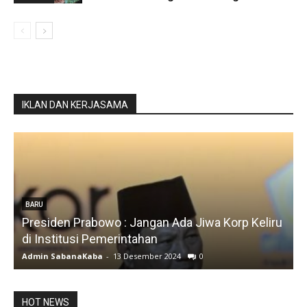
IKLAN DAN KERJASAMA
a Korp Keliru
BARU
Silfia Hanani
Admin SabanaKaba
-
19 Juni 2024
1488
HOT NEWS