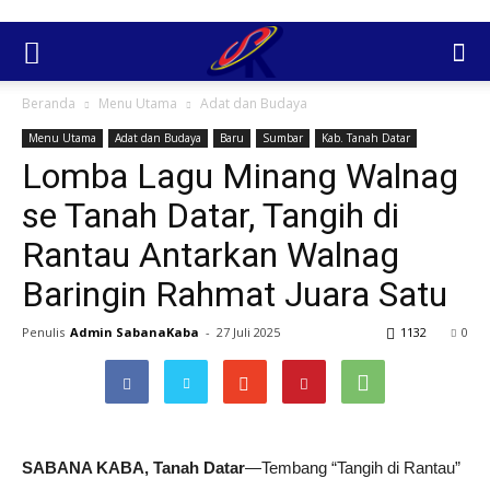
Beranda
Menu Utama
Adat dan Budaya
Menu Utama
Adat dan Budaya
Baru
Sumbar
Kab. Tanah Datar
Lomba Lagu Minang Walnag
se Tanah Datar, Tangih di
Rantau Antarkan Walnag
Baringin Rahmat Juara Satu
Penulis
Admin SabanaKaba
-
27 Juli 2025
1132
0
SABANA KABA, Tanah Datar
—Tembang “Tangih di Rantau”