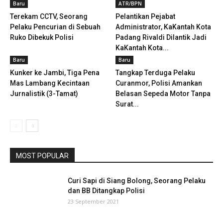
Baru
ATR/BPN
Terekam CCTV, Seorang
Pelantikan Pejabat
Pelaku Pencurian di Sebuah
Administrator, KaKantah Kota
Ruko Dibekuk Polisi
Padang Rivaldi Dilantik Jadi
KaKantah Kota...
Baru
Baru
Kunker ke Jambi, Tiga Pena
Tangkap Terduga Pelaku
Mas Lambang Kecintaan
Curanmor, Polisi Amankan
Jurnalistik (3-Tamat)
Belasan Sepeda Motor Tanpa
Surat...
MOST POPULAR
Curi Sapi di Siang Bolong, Seorang Pelaku
dan BB Ditangkap Polisi
23 September 2021