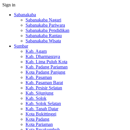
Sign in
Sabanakaba
Sabanakaba Nagari
Sabanakaba Pariwara
Sabanakaba Pendidikan
Sabanakaba Rantau
Sabanakaba Wisata
Sumbar
Kab. Agam
Kab. Dharmasraya
Kab. Lima Puluh Kota
Kab. Padang Pariaman
Kota Padang Panjang
Kab. Pasaman
Kab. Pasaman Barat
Kab. Pesisir Selatan
Kab. Sijunjung
Kab. Solok
Kab. Solok Selatan
Kab. Tanah Datar
Kota Bukittinggi
Kota Padang
Kota Pariaman
Kota Payakumbuh