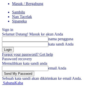
Masuk / Bergabung
Sambilu
Nan Tacelak
Sipangka
Sign in
Selamat Datang! Masuk ke akun Anda
nama pengguna
kata sandi Anda
Forgot your password? Get help
Password recovery
Memulihkan kata sandi anda
email Anda
Sebuah kata sandi akan dikirimkan ke email Anda.
SabanaKaba