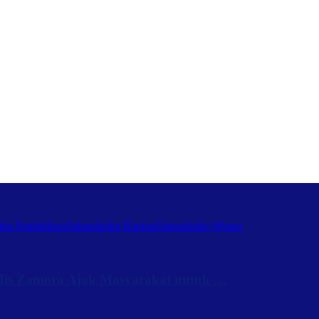
ba Pendidikan
Sabanakaba Rantau
Sabanakaba Wisata
Iis Zamora Ajak Masyarakat untuk …