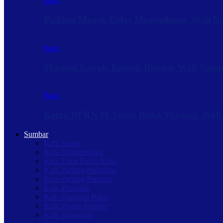
Baru
Padang Magek Gelar Musrenbang, Wali Nag
Baru
Musnag Sawah Tangah Digelar, Wali Naga
Baru
Ketua BPRN M.Yuner Buka Musnag, Wali
Sumbar
Kab. Agam
Kab. Dharmasraya
Kab. Lima Puluh Kota
Kab. Padang Pariaman
Kota Padang Panjang
Kab. Pasaman
Kab. Pasaman Barat
Kab. Pesisir Selatan
Kab. Sijunjung