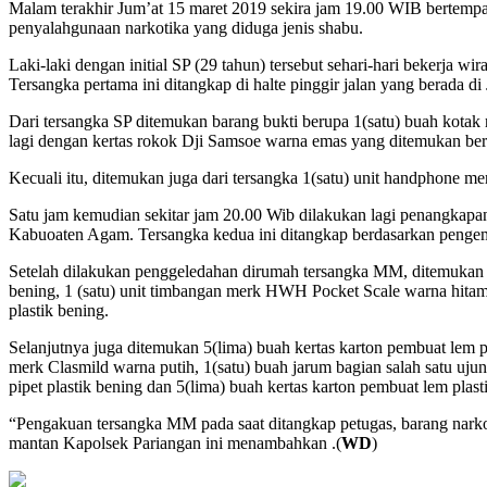
Malam terakhir Jum’at 15 maret 2019 sekira jam 19.00 WIB bertemp
penyalahgunaan narkotika yang diduga jenis shabu.
Laki-laki dengan initial SP (29 tahun) tersebut sehari-hari bekerja
Tersangka pertama ini ditangkap di halte pinggir jalan yang berad
Dari tersangka SP ditemukan barang bukti berupa 1(satu) buah kotak
lagi dengan kertas rokok Dji Samsoe warna emas yang ditemukan berad
Kecuali itu, ditemukan juga dari tersangka 1(satu) unit handphone me
Satu jam kemudian sekitar jam 20.00 Wib dilakukan lagi penangkapa
Kabuoaten Agam. Tersangka kedua ini ditangkap berdasarkan pengem
Setelah dilakukan penggeledahan dirumah tersangka MM, ditemukan ba
bening, 1 (satu) unit timbangan merk HWH Pocket Scale warna hitam,
plastik bening.
Selanjutnya juga ditemukan 5(lima) buah kertas karton pembuat lem p
merk Clasmild warna putih, 1(satu) buah jarum bagian salah satu uju
pipet plastik bening dan 5(lima) buah kertas karton pembuat lem plast
“Pengakuan tersangka MM pada saat ditangkap petugas, barang narkot
mantan Kapolsek Pariangan ini menambahkan .(
WD
)