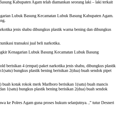
sung Kabupaten Agam telah diamankan seorang laki – laki terkait
kir Kenagarian Lubuk Basung Kecamatan Lubuk Basung Kabupaten Agam.
ung.
rkotika jenis shabu dibungkus plastik warna bening dan dibungkus
ikasi transaksi jual beli narkotika.
I Sangkir Kenagarian Lubuk Basung Kecamatan Lubuk Basung
 berisikan 4 (empat) paket narkotika jenis shabu, dibungkus plastik
1(satu) bungkus plastik bening berisikan 2(dua) buah sendok pipet
u) buah kotak rokok merk Marlboro berisikan 1(satu) buah mancis
dan 1(satu) bungkus plastik bening berisikan 2(dua) buah sendok
awa ke Polres Agam guna proses hukum selanjutnya. ,” tutur Desneri