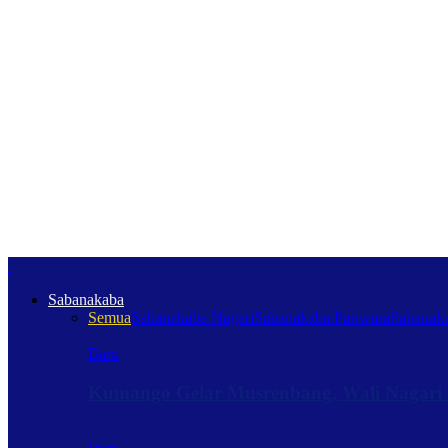
Sabanakaba
Semua
Sabanakaba Nagari
Sabanakaba Pariwara
Sabanaka
Baru
Kumango Gelar Musrenbang, Wali Nagari 