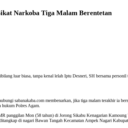
Sikat Narkoba Tiga Malam Berentetan
lang luar biasa, tanpa kenal lelah Iptu Desneri, SH bersama personil
ubungi sabanakaba.com membenarkan, jika tiga malam terakhir ia bers
ah hukum Polres Agam.
p MR panggilan Mon (58 tahun) di Jorong Sikabu Kenagarian Kamoung
 ditangkap di nagari Bawan Tangah Kecamatan Ampek Nagari Kabupa