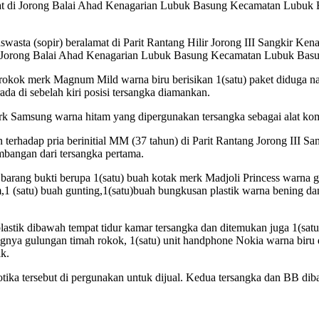
at di Jorong Balai Ahad Kenagarian Lubuk Basung Kecamatan Lubuk Ba
 wiraswasta (sopir) beralamat di Parit Rantang Hilir Jorong III Sang
a di Jorong Balai Ahad Kenagarian Lubuk Basung Kecamatan Lubuk Bas
 rokok merk Magnum Mild warna biru berisikan 1(satu) paket diduga na
a di sebelah kiri posisi tersangka diamankan.
rk Samsung warna hitam yang dipergunakan tersangka sebagai alat komun
n terhadap pria berinitial MM (37 tahun) di Parit Rantang Jorong II
bangan dari tersangka pertama.
rang bukti berupa 1(satu) buah kotak merk Madjoli Princess warna gold
1 (satu) buah gunting,1(satu)buah bungkusan plastik warna bening dan
lastik dibawah tempat tidur kamar tersangka dan ditemukan juga 1(sat
ngnya gulungan timah rokok, 1(satu) unit handphone Nokia warna biru 
ik.
ika tersebut di pergunakan untuk dijual. Kedua tersangka dan BB dib