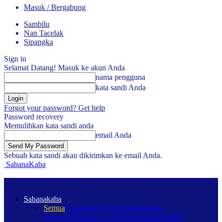
Masuk / Bergabung
Sambilu
Nan Tacelak
Sipangka
Sign in
Selamat Datang! Masuk ke akun Anda
nama pengguna
kata sandi Anda
Forgot your password? Get help
Password recovery
Memulihkan kata sandi anda
email Anda
Sebuah kata sandi akan dikirimkan ke email Anda.
SabanaKaba
Sabanakaba
Semua
Sabanakaba Nagari
Sabanakaba
Pariwara
Sabanakaba Pendidikan
Sabanakaba