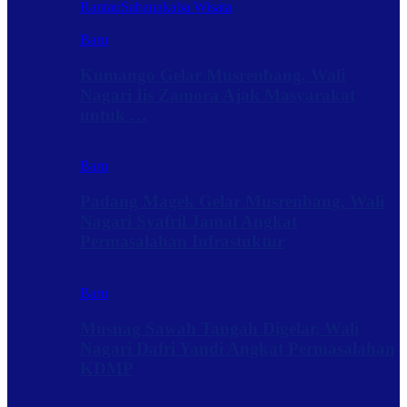
Rantau
Sabanakaba Wisata
Baru
Kumango Gelar Musrenbang, Wali
Nagari Iis Zamora Ajak Masyarakat
untuk …
Baru
Padang Magek Gelar Musrenbang, Wali
Nagari Syafril Jamal Angkat
Permasalahan Infrastuktur
Baru
Musnag Sawah Tangah Digelar, Wali
Nagari Dafri Yandi Angkat Permasalahan
KDMP