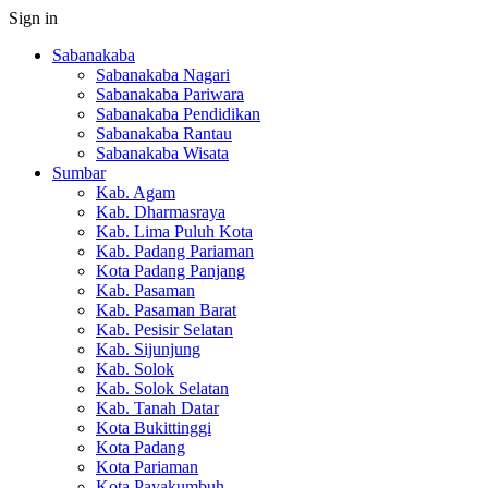
Sign in
Sabanakaba
Sabanakaba Nagari
Sabanakaba Pariwara
Sabanakaba Pendidikan
Sabanakaba Rantau
Sabanakaba Wisata
Sumbar
Kab. Agam
Kab. Dharmasraya
Kab. Lima Puluh Kota
Kab. Padang Pariaman
Kota Padang Panjang
Kab. Pasaman
Kab. Pasaman Barat
Kab. Pesisir Selatan
Kab. Sijunjung
Kab. Solok
Kab. Solok Selatan
Kab. Tanah Datar
Kota Bukittinggi
Kota Padang
Kota Pariaman
Kota Payakumbuh