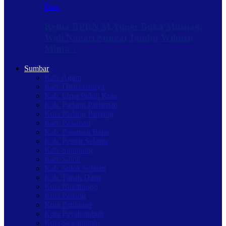
Baru
Ketua BPRN M.Yuner Buka Musnag,
Wali Nagari Sungai Jambu Wilmen
Minta…
Sumbar
Kab. Agam
Kab. Dharmasraya
Kab. Lima Puluh Kota
Kab. Padang Pariaman
Kota Padang Panjang
Kab. Pasaman
Kab. Pasaman Barat
Kab. Pesisir Selatan
Kab. Sijunjung
Kab. Solok
Kab. Solok Selatan
Kab. Tanah Datar
Kota Bukittinggi
Kota Padang
Kota Pariaman
Kota Payakumbuh
Kota Sawahlunto