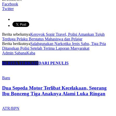
Facebook
Twitter
Berita sebelumya
Keroyok Sopir Travel, Polisi Amankan Tujuh
Terduga Pelaku Berstatus Mahasiswa dan Pelajar
Berita berikutnya
Salahgunakan Narkotika Jenis Sabu, Tiga Pria
Ditangkap Polisi Setelah Terima Laporan Masyarakat
Admin SabanaKaba
BERITA TERKAIT
DARI PENULIS
Baru
Dua Sepeda Motor Terlibat Kecelakaan, Seorang
Ibu Bonceng Tiga Anaknya Alami Luka Ringan
ATR/BPN