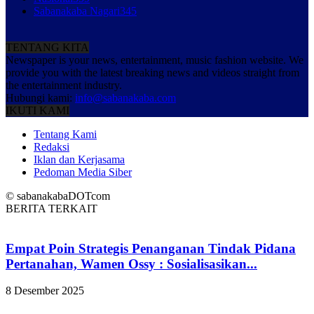
Sabanakaba Nagari
345
TENTANG KITA
Newspaper is your news, entertainment, music fashion website. We
provide you with the latest breaking news and videos straight from
the entertainment industry.
Hubungi kami:
info@sabanakaba.com
IKUTI KAMI
Tentang Kami
Redaksi
Iklan dan Kerjasama
Pedoman Media Siber
© sabanakabaDOTcom
BERITA TERKAIT
Empat Poin Strategis Penanganan Tindak Pidana
Pertanahan, Wamen Ossy : Sosialisasikan...
8 Desember 2025