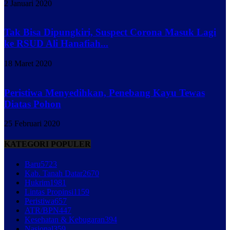
2 Januari 2020
Tak Bisa Dipungkiri, Suspect Corona Masuk Lagi
ke RSUD Ali Hanafiah...
18 Maret 2020
Peristiwa Menyedihkan, Penebang Kayu Tewas
Diatas Pohon
25 Februari 2020
KATEGORI POPULER
Baru
5723
Kab. Tanah Datar
2670
Hukrim
1981
Lintas Propinsi
1159
Peristiwa
657
ATR/BPN
447
Kesehatan & Kebugaran
394
Nasional
359