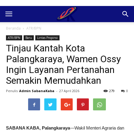
Beranda
ATR/BPN
ATR/BPN
Baru
Lintas Propinsi
Tinjau Kantah Kota
Palangkaraya, Wamen Ossy
Ingin Layanan Pertanahan
Semakin Memudahkan
Penulis
Admin SabanaKaba
-
27 April 2026
279
0
SABANA KABA, Palangkaraya
—Wakil Menteri Agraria dan