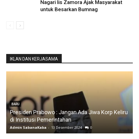
Nagari Iis Zamora Ajak Masyarakat
untuk Besarkan Bumnag
IKLAN DAN KERJASAMA
BARU
Presiden Prabowo : Jangan Ada Jiwa Korp Keliru
di Institusi Pemerintahan
S
Admin SabanaKaba
-
13 Desember 2024
0
A