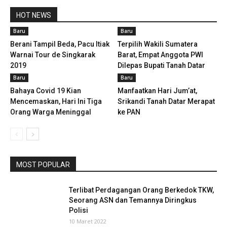
HOT NEWS
Baru
Baru
Berani Tampil Beda, Pacu Itiak
Terpilih Wakili Sumatera
Warnai Tour de Singkarak
Barat, Empat Anggota PWI
2019
Dilepas Bupati Tanah Datar
Baru
Baru
Bahaya Covid 19 Kian
Manfaatkan Hari Jum’at,
Mencemaskan, Hari Ini Tiga
Srikandi Tanah Datar Merapat
Orang Warga Meninggal
ke PAN
MOST POPULAR
Terlibat Perdagangan Orang Berkedok TKW,
Seorang ASN dan Temannya Diringkus
Polisi
10 Maret 2022