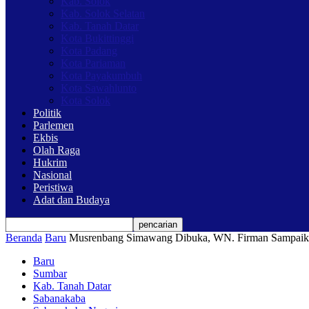
Kab. Solok
Kab. Solok Selatan
Kab. Tanah Datar
Kota Bukittinggi
Kota Padang
Kota Pariaman
Kota Payakumbuh
Kota Sawahlunto
Kota Solok
Politik
Parlemen
Ekbis
Olah Raga
Hukrim
Nasional
Peristiwa
Adat dan Budaya
Beranda
Baru
Musrenbang Simawang Dibuka, WN. Firman Sampaika
Baru
Sumbar
Kab. Tanah Datar
Sabanakaba