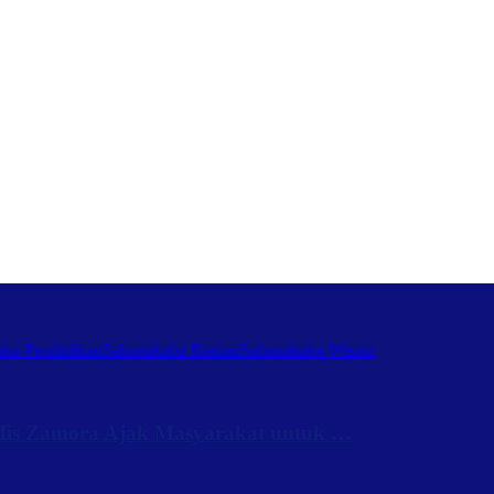
ba Pendidikan
Sabanakaba Rantau
Sabanakaba Wisata
Iis Zamora Ajak Masyarakat untuk …