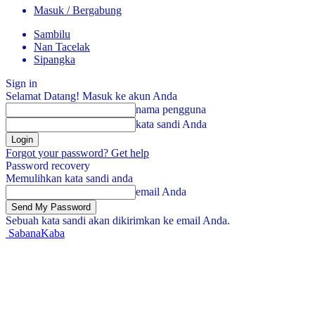
Masuk / Bergabung
Sambilu
Nan Tacelak
Sipangka
Sign in
Selamat Datang! Masuk ke akun Anda
nama pengguna
kata sandi Anda
Forgot your password? Get help
Password recovery
Memulihkan kata sandi anda
email Anda
Sebuah kata sandi akan dikirimkan ke email Anda.
SabanaKaba