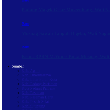
Baru
Padang Magek Gelar Musrenbang, Wali Nag
Baru
Musnag Sawah Tangah Digelar, Wali Naga
Baru
Ketua BPRN M.Yuner Buka Musnag, Wali
Sumbar
Kab. Agam
Kab. Dharmasraya
Kab. Lima Puluh Kota
Kab. Padang Pariaman
Kota Padang Panjang
Kab. Pasaman
Kab. Pasaman Barat
Kab. Pesisir Selatan
Kab. Sijunjung