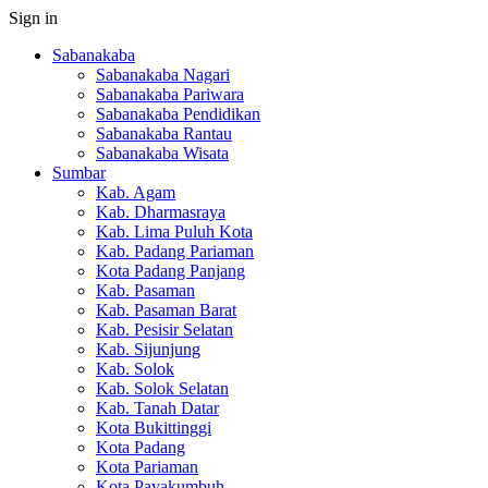
Sign in
Sabanakaba
Sabanakaba Nagari
Sabanakaba Pariwara
Sabanakaba Pendidikan
Sabanakaba Rantau
Sabanakaba Wisata
Sumbar
Kab. Agam
Kab. Dharmasraya
Kab. Lima Puluh Kota
Kab. Padang Pariaman
Kota Padang Panjang
Kab. Pasaman
Kab. Pasaman Barat
Kab. Pesisir Selatan
Kab. Sijunjung
Kab. Solok
Kab. Solok Selatan
Kab. Tanah Datar
Kota Bukittinggi
Kota Padang
Kota Pariaman
Kota Payakumbuh