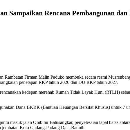
n Sampaikan Rencana Pembangunan dan Is
n Rambatan Firman Malin Paduko membuka secara resmi Musrenban
lam rangkaian penetapan RKP tahun 2026 dan DU RKP tahun 2027.
merencanakan kedepan merehab Rumah Tidak Layak Huni (RTLH) sebany
ggunakan Dana BKBK (Bantuan Keuangan Bersifat Khusus) untuk 7 uni
an pintu masuk jalan Ombilin-Batusangkar, penyelesaian tapal batas a
an jembatan Koto Gadang-Padang Data-Baduih.