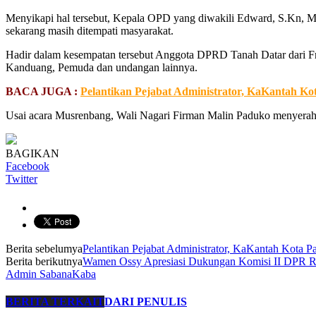
Menyikapi hal tersebut, Kepala OPD yang diwakili Edward, S.Kn, M,
sekarang masih ditempati masyarakat.
Hadir dalam kesempatan tersebut Anggota DPRD Tanah Datar dari 
Kanduang, Pemuda dan undangan lainnya.
BACA JUGA :
Pelantikan Pejabat Administrator, KaKantah Ko
Usai acara Musrenbang, Wali Nagari Firman Malin Paduko menye
BAGIKAN
Facebook
Twitter
Berita sebelumya
Pelantikan Pejabat Administrator, KaKantah Kota 
Berita berikutnya
Wamen Ossy Apresiasi Dukungan Komisi II DPR 
Admin SabanaKaba
BERITA TERKAIT
DARI PENULIS