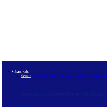
Sabanakaba
Semua
Sabanakaba Nagari
Sabanakaba Pariwara
Sabanaka
Baru
Kumango Gelar Musrenbang, Wali Nagari 