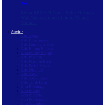
Baru
Ketua BPRN M.Yuner Buka Musnag,
Wali Nagari Sungai Jambu Wilmen
Minta…
Sumbar
Kab. Agam
Kab. Dharmasraya
Kab. Lima Puluh Kota
Kab. Padang Pariaman
Kota Padang Panjang
Kab. Pasaman
Kab. Pasaman Barat
Kab. Pesisir Selatan
Kab. Sijunjung
Kab. Solok
Kab. Solok Selatan
Kab. Tanah Datar
Kota Bukittinggi
Kota Padang
Kota Pariaman
Kota Payakumbuh
Kota Sawahlunto