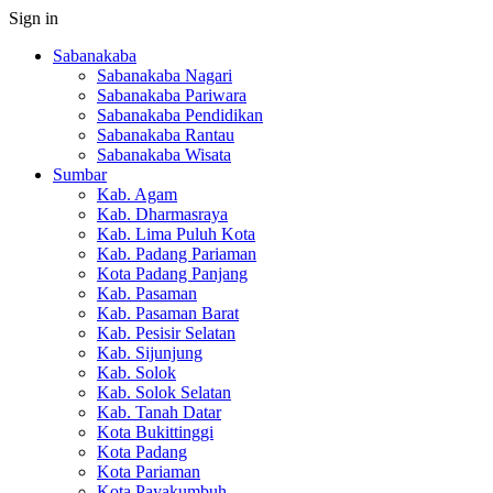
Sign in
Sabanakaba
Sabanakaba Nagari
Sabanakaba Pariwara
Sabanakaba Pendidikan
Sabanakaba Rantau
Sabanakaba Wisata
Sumbar
Kab. Agam
Kab. Dharmasraya
Kab. Lima Puluh Kota
Kab. Padang Pariaman
Kota Padang Panjang
Kab. Pasaman
Kab. Pasaman Barat
Kab. Pesisir Selatan
Kab. Sijunjung
Kab. Solok
Kab. Solok Selatan
Kab. Tanah Datar
Kota Bukittinggi
Kota Padang
Kota Pariaman
Kota Payakumbuh