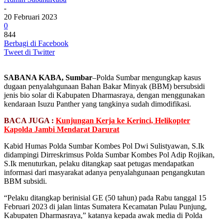
-
20 Februari 2023
0
844
Berbagi di Facebook
Tweet di Twitter
SABANA KABA, Sumbar
–Polda Sumbar mengungkap kasus
dugaan penyalahgunaan Bahan Bakar Minyak (BBM) bersubsidi
jenis bio solar di Kabupaten Dharmasraya, dengan menggunakan
kendaraan Isuzu Panther yang tangkinya sudah dimodifikasi.
BACA JUGA :
Kunjungan Kerja ke Kerinci, Helikopter
Kapolda Jambi Mendarat Darurat
Kabid Humas Polda Sumbar Kombes Pol Dwi Sulistyawan, S.Ik
didampingi Dirreskrimsus Polda Sumbar Kombes Pol Adip Rojikan,
S.Ik menuturkan, pelaku ditangkap saat petugas mendapatkan
informasi dari masyarakat adanya penyalahgunaan pengangkutan
BBM subsidi.
“Pelaku ditangkap berinisial GE (50 tahun) pada Rabu tanggal 15
Februari 2023 di jalan lintas Sumatera Kecamatan Pulau Punjung,
Kabupaten Dharmasraya,” katanya kepada awak media di Polda