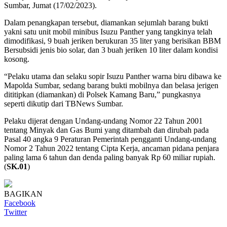
Sumbar, Jumat (17/02/2023).
Dalam penangkapan tersebut, diamankan sejumlah barang bukti
yakni satu unit mobil minibus Isuzu Panther yang tangkinya telah
dimodifikasi, 9 buah jeriken berukuran 35 liter yang berisikan BBM
Bersubsidi jenis bio solar, dan 3 buah jeriken 10 liter dalam kondisi
kosong.
“Pelaku utama dan selaku sopir Isuzu Panther warna biru dibawa ke
Mapolda Sumbar, sedang barang bukti mobilnya dan belasa jerigen
dititipkan (diamankan) di Polsek Kamang Baru,” pungkasnya
seperti dikutip dari TBNews Sumbar.
Pelaku dijerat dengan Undang-undang Nomor 22 Tahun 2001
tentang Minyak dan Gas Bumi yang ditambah dan dirubah pada
Pasal 40 angka 9 Peraturan Pemerintah pengganti Undang-undang
Nomor 2 Tahun 2022 tentang Cipta Kerja, ancaman pidana penjara
paling lama 6 tahun dan denda paling banyak Rp 60 miliar rupiah.
(
SK.01
)
BAGIKAN
Facebook
Twitter