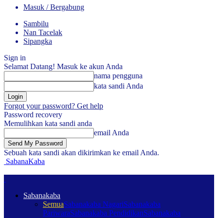
Masuk / Bergabung
Sambilu
Nan Tacelak
Sipangka
Sign in
Selamat Datang! Masuk ke akun Anda
nama pengguna
kata sandi Anda
Forgot your password? Get help
Password recovery
Memulihkan kata sandi anda
email Anda
Sebuah kata sandi akan dikirimkan ke email Anda.
SabanaKaba
Sabanakaba
Semua
Sabanakaba Nagari
Sabanakaba
Pariwara
Sabanakaba Pendidikan
Sabanakaba