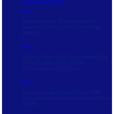
Rantau
Sabanakaba Wisata
Baru
Kumango Gelar Musrenbang, Wali
Nagari Iis Zamora Ajak Masyarakat
untuk …
Baru
Padang Magek Gelar Musrenbang, Wali
Nagari Syafril Jamal Angkat
Permasalahan Infrastuktur
Baru
Musnag Sawah Tangah Digelar, Wali
Nagari Dafri Yandi Angkat Permasalahan
KDMP