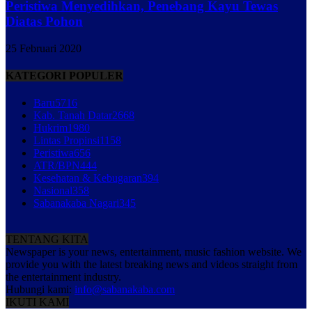
Peristiwa Menyedihkan, Penebang Kayu Tewas
Diatas Pohon
25 Februari 2020
KATEGORI POPULER
Baru
5716
Kab. Tanah Datar
2668
Hukrim
1980
Lintas Propinsi
1158
Peristiwa
656
ATR/BPN
444
Kesehatan & Kebugaran
394
Nasional
358
Sabanakaba Nagari
345
TENTANG KITA
Newspaper is your news, entertainment, music fashion website. We
provide you with the latest breaking news and videos straight from
the entertainment industry.
Hubungi kami:
info@sabanakaba.com
IKUTI KAMI