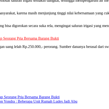
mbuat saluran irigasi semakin dangkal, sehingga mempengaruhi air me
syarakat, karena masih menjunjung tinggi nilai kebersamaan yang cu
 yang bisa digorokan secara suka rela, mengingat saluran irigasi yang
ap Seorang Pria Bersama Barang Bukti
gan uang lelah Rp.250.000,- perorang. Sumber dananya berasal dari s
ap Seorang Pria Bersama Barang Bukti
n Yondra : Beberapa Unit Rumah Ludes Jadi Abu