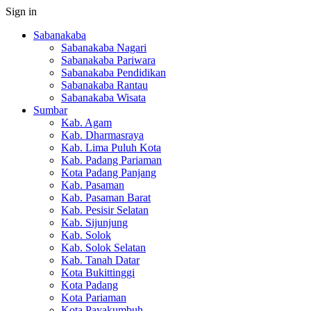
Sign in
Sabanakaba
Sabanakaba Nagari
Sabanakaba Pariwara
Sabanakaba Pendidikan
Sabanakaba Rantau
Sabanakaba Wisata
Sumbar
Kab. Agam
Kab. Dharmasraya
Kab. Lima Puluh Kota
Kab. Padang Pariaman
Kota Padang Panjang
Kab. Pasaman
Kab. Pasaman Barat
Kab. Pesisir Selatan
Kab. Sijunjung
Kab. Solok
Kab. Solok Selatan
Kab. Tanah Datar
Kota Bukittinggi
Kota Padang
Kota Pariaman
Kota Payakumbuh