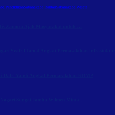
ba Pendidikan
Sabanakaba Rantau
Sabanakaba Wisata
Iis Zamora Ajak Masyarakat untuk …
ari Syafril Jamal Angkat Permasalahan Infrastuktu
ri Dafri Yandi Angkat Permasalahan KDMP
 Nagari Sungai Jambu Wilmen Minta…