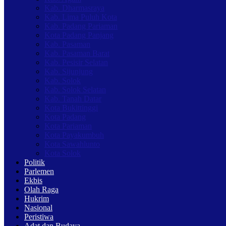
Kab. Dharmasraya
Kab. Lima Puluh Kota
Kab. Padang Pariaman
Kota Padang Panjang
Kab. Pasaman
Kab. Pasaman Barat
Kab. Pesisir Selatan
Kab. Sijunjung
Kab. Solok
Kab. Solok Selatan
Kab. Tanah Datar
Kota Bukittinggi
Kota Padang
Kota Pariaman
Kota Payakumbuh
Kota Sawahlunto
Kota Solok
Politik
Parlemen
Ekbis
Olah Raga
Hukrim
Nasional
Peristiwa
Adat dan Budaya