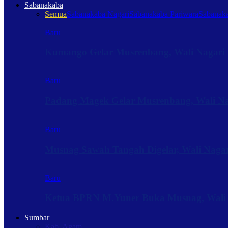
Sabanakaba
Semua
Sabanakaba Nagari
Sabanakaba Pariwara
Sabanaka
Baru
Kumango Gelar Musrenbang, Wali Nagari 
Baru
Padang Magek Gelar Musrenbang, Wali Nag
Baru
Musnag Sawah Tangah Digelar, Wali Naga
Baru
Ketua BPRN M.Yuner Buka Musnag, Wali
Sumbar
Kab. Agam