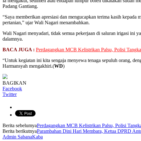
Ia mengakui, sedimen atau endapan lumpur boleh dikatakan sudah me
Padang Gantiang.
“Saya memberikan apresiasi dan mengucapkan terima kasih kepada ma
pertanian,” ujar Wali Nagari menambahkan.
Wali Nagari menyadari, tidak semua pekerjaan di saluran irigasi ini
dalamnya.
BACA JUGA :
Perdagangkan MCB Kelistrikan Palsu, Polisi Tangk
“Untuk kegiatan ini kita sengaja menyewa tenaga sepuluh orang, den
Harmansyah mengakhiri.(
WD
)
BAGIKAN
Facebook
Twitter
Berita sebelumya
Perdagangkan MCB Kelistrikan Palsu, Polisi Tangk
Berita berikutnya
Parambahan Dini Hari Membara, Ketua DPRD Anto
Admin SabanaKaba