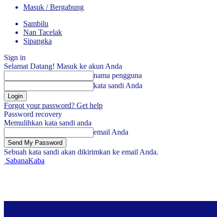
Masuk / Bergabung
Sambilu
Nan Tacelak
Sipangka
Sign in
Selamat Datang! Masuk ke akun Anda
nama pengguna
kata sandi Anda
Forgot your password? Get help
Password recovery
Memulihkan kata sandi anda
email Anda
Sebuah kata sandi akan dikirimkan ke email Anda.
SabanaKaba