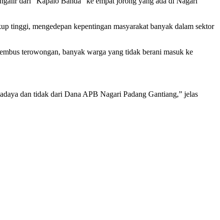
ngalir dari “Kapalo Banda” ke empat jorong yang ada di Nagari
kup tinggi, mengedepan kepentingan masyarakat banyak dalam sektor
 menembus terowongan, banyak warga yang tidak berani masuk ke
wadaya dan tidak dari Dana APB Nagari Padang Gantiang,” jelas