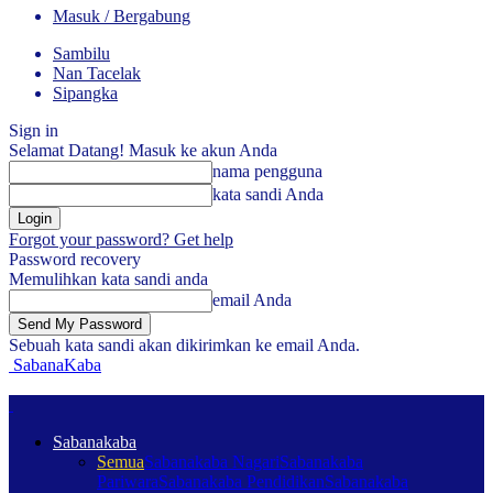
Masuk / Bergabung
Sambilu
Nan Tacelak
Sipangka
Sign in
Selamat Datang! Masuk ke akun Anda
nama pengguna
kata sandi Anda
Forgot your password? Get help
Password recovery
Memulihkan kata sandi anda
email Anda
Sebuah kata sandi akan dikirimkan ke email Anda.
SabanaKaba
Sabanakaba
Semua
Sabanakaba Nagari
Sabanakaba
Pariwara
Sabanakaba Pendidikan
Sabanakaba