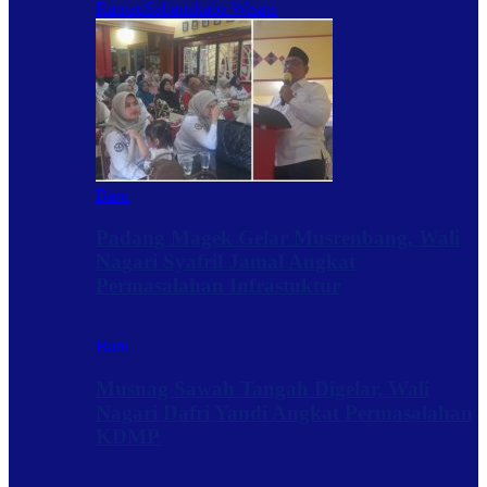
Rantau
Sabanakaba Wisata
Baru
Padang Magek Gelar Musrenbang, Wali
Nagari Syafril Jamal Angkat
Permasalahan Infrastuktur
Baru
Musnag Sawah Tangah Digelar, Wali
Nagari Dafri Yandi Angkat Permasalahan
KDMP