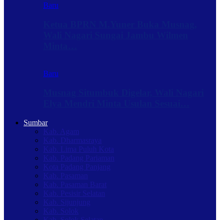
Baru
Ketua BPRN M.Yuner Buka Musnag,
Wali Nagari Sungai Jambu Wilmen
Minta…
Baru
Musnag Situmbuk Digelar, Wali Nagari
Elya Mendri Minta Usulan Sesuai…
Sumbar
Kab. Agam
Kab. Dharmasraya
Kab. Lima Puluh Kota
Kab. Padang Pariaman
Kota Padang Panjang
Kab. Pasaman
Kab. Pasaman Barat
Kab. Pesisir Selatan
Kab. Sijunjung
Kab. Solok
Kab. Solok Selatan