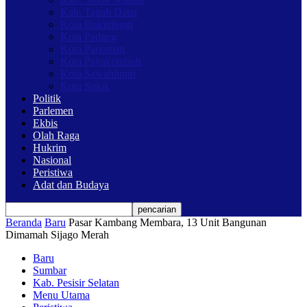
Kab. Tanah Datar
Kota Bukittinggi
Kota Padang
Kota Pariaman
Kota Payakumbuh
Kota Sawahlunto
Kota Solok
Politik
Parlemen
Ekbis
Olah Raga
Hukrim
Nasional
Peristiwa
Adat dan Budaya
Beranda
Baru
Pasar Kambang Membara, 13 Unit Bangunan
Dimamah Sijago Merah
Baru
Sumbar
Kab. Pesisir Selatan
Menu Utama