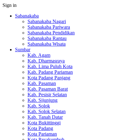
Sign in
Sabanakaba
Sabanakaba Nagari
Sabanakaba Pariwara
Sabanakaba Pendidikan
Sabanakaba Rantau
Sabanakaba Wisata
Sumbar
Kab. Agam
Kab. Dharmasraya
Kab. Lima Puluh Kota
Kab. Padang Pariaman
Kota Padang Panjang
Kab. Pasaman
Kab. Pasaman Barat
Kab. Pesisir Selatan
Kab. Sijunjung
Kab. Solok
Kab. Solok Selatan
Kab. Tanah Datar
Kota Bukittinggi
Kota Padang
Kota Pariaman
Kota Payakumbuh