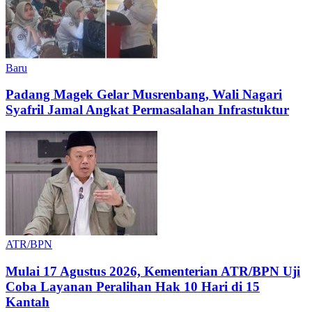
Baru
Padang Magek Gelar Musrenbang, Wali Nagari
Syafril Jamal Angkat Permasalahan Infrastuktur
ATR/BPN
Mulai 17 Agustus 2026, Kementerian ATR/BPN Uji
Coba Layanan Peralihan Hak 10 Hari di 15
Kantah