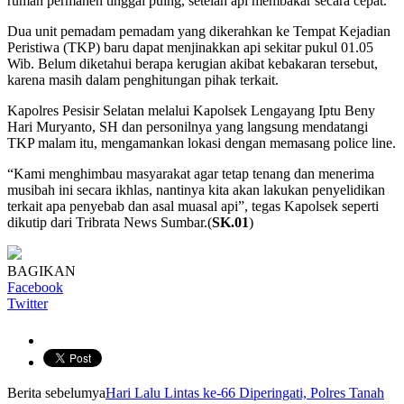
rumah permanen tinggal puing, setelah api membakar secara cepat.
Dua unit pemadam pemadam yang dikerahkan ke Tempat Kejadian
Peristiwa (TKP) baru dapat menjinakkan api sekitar pukul 01.05
Wib. Belum diketahui berapa kerugian akibat kebakaran tersebut,
karena masih dalam penghitungan pihak terkait.
Kapolres Pesisir Selatan melalui Kapolsek Lengayang Iptu Beny
Hari Muryanto, SH dan personilnya yang langsung mendatangi
TKP malam itu, mengamankan lokasi dengan memasang police line.
“Kami menghimbau masyarakat agar tetap tenang dan menerima
musibah ini secara ikhlas, nantinya kita akan lakukan penyelidikan
terkait apa penyebab dan asal muasal api”, tegas Kapolsek seperti
dikutip dari Tribrata News Sumbar.(
SK.01
)
BAGIKAN
Facebook
Twitter
Berita sebelumya
Hari Lalu Lintas ke-66 Diperingati, Polres Tanah