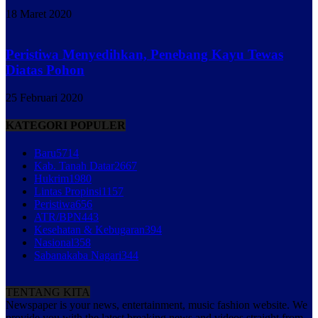
18 Maret 2020
Peristiwa Menyedihkan, Penebang Kayu Tewas
Diatas Pohon
25 Februari 2020
KATEGORI POPULER
Baru
5714
Kab. Tanah Datar
2667
Hukrim
1980
Lintas Propinsi
1157
Peristiwa
656
ATR/BPN
443
Kesehatan & Kebugaran
394
Nasional
358
Sabanakaba Nagari
344
TENTANG KITA
Newspaper is your news, entertainment, music fashion website. We
provide you with the latest breaking news and videos straight from