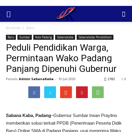
Beranda
Baru
Baru
Sumbar
Kota Padang
Sabanakaba
Sabanakaba Pendidikan
Peduli Pendidikan Warga,
Permintaan Wako Padang
Panjang Dipenuhi Gubernur
Penulis
Admin SabanaKaba
-
10 Juli 2020
2182
0
Sabana Kaba, Padang
–Gubernur Sumbar Irwan Prayitno
memberikan solusi terkait PPDB (Penerimaan Peserta Didik
Baru) Online SMA di Padang Panjang, usai menerima Wako