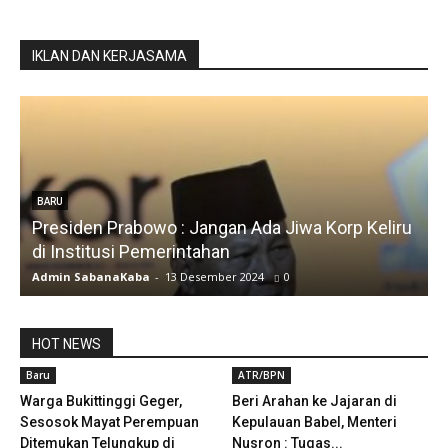
IKLAN DAN KERJASAMA
BARU
Presiden Prabowo : Jangan Ada Jiwa Korp Keliru
di Institusi Pemerintahan
S
Admin SabanaKaba
-
13 Desember 2024
0
A
HOT NEWS
Baru
ATR/BPN
Warga Bukittinggi Geger,
Beri Arahan ke Jajaran di
Sesosok Mayat Perempuan
Kepulauan Babel, Menteri
Ditemukan Telungkup di
Nusron : Tugas...