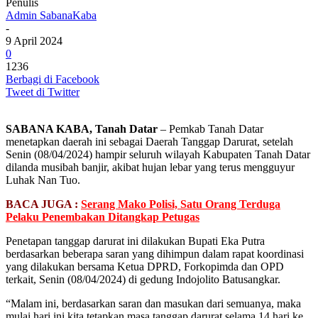
Penulis
Admin SabanaKaba
-
9 April 2024
0
1236
Berbagi di Facebook
Tweet di Twitter
SABANA KABA, Tanah Datar
– Pemkab Tanah Datar
menetapkan daerah ini sebagai Daerah Tanggap Darurat, setelah
Senin (08/04/2024) hampir seluruh wilayah Kabupaten Tanah Datar
dilanda musibah banjir, akibat hujan lebar yang terus mengguyur
Luhak Nan Tuo.
BACA JUGA :
Serang Mako Polisi, Satu Orang Terduga
Pelaku Penembakan Ditangkap Petugas
Penetapan tanggap darurat ini dilakukan Bupati Eka Putra
berdasarkan beberapa saran yang dihimpun dalam rapat koordinasi
yang dilakukan bersama Ketua DPRD, Forkopimda dan OPD
terkait, Senin (08/04/2024) di gedung Indojolito Batusangkar.
“Malam ini, berdasarkan saran dan masukan dari semuanya, maka
mulai hari ini kita tetapkan masa tanggap darurat selama 14 hari ke