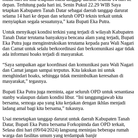
depan. Terhitung pada hari ini, Senin Pukul 22.29 WIB Saya
tetapkan Kabupaten Tanah Datar sebagai daerah tanggap darurat
selama 14 hari ke depan dan seluruh OPD teknis terkait untuk
menyiapkan segala sesuatunya,” kata Bupati Eka Putra.
Untuk menyikapi kondisi terkini yang terjadi di wilayah Kabupaten
Tanah Datar terutama banyaknya bencana alam yang terjadi, Bupati
Eka Putra juga menginstruksikan terutama kepada para Wali Nagari
dan Camat untuk selalu berkoordinasi dan berkomunikasi agar tidak
ada informasi hoaks terjadi di masyarakat.
“Saya sampaikan agar koordinasi dan komunikasi para Wali Nagari
dan Camat jangan sampai terputus. Kita lakukan ini untuk
menghindari hoaks, sehingga tidak menimbulkan keresahan di
masyarakat,” tegasnya.
Bupati Eka Putra juga meminta, agar seluruh OPD untuk senantiasa
stanby walaupun dalam kondisi libur. “Ini tanggungjawab kita
bersama, semoga apa yang kita kerjakan dengan ikhlas menjadi
ladang amal bagi kita bersama,” tukasnya.
Usai menetapkan tanggap darurat untuk daerah Kabupaten Tanah
Datar, Bupati Eka Putra bersama Forkopimda dan OPD terkait,
Selasa dini hari (09/04/2024) langsung meninjau beberapa rumah
warga dan fasilitas umum yang terdampak banjir