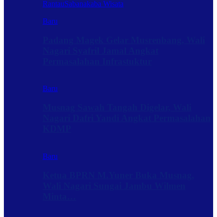
Rantau
Sabanakaba Wisata
Baru
Padang Magek Gelar Musrenbang, Wali
Nagari Syafril Jamal Angkat
Permasalahan Infrastuktur
Baru
Musnag Sawah Tangah Digelar, Wali
Nagari Dafri Yandi Angkat Permasalahan
KDMP
Baru
Ketua BPRN M.Yuner Buka Musnag,
Wali Nagari Sungai Jambu Wilmen
Minta…