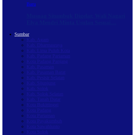
Baru
Musnag Situmbuk Digelar, Wali Nagari
Elya Mendri Minta Usulan Sesuai…
Sumbar
Kab. Agam
Kab. Dharmasraya
Kab. Lima Puluh Kota
Kab. Padang Pariaman
Kota Padang Panjang
Kab. Pasaman
Kab. Pasaman Barat
Kab. Pesisir Selatan
Kab. Sijunjung
Kab. Solok
Kab. Solok Selatan
Kab. Tanah Datar
Kota Bukittinggi
Kota Padang
Kota Pariaman
Kota Payakumbuh
Kota Sawahlunto
Kota Solok