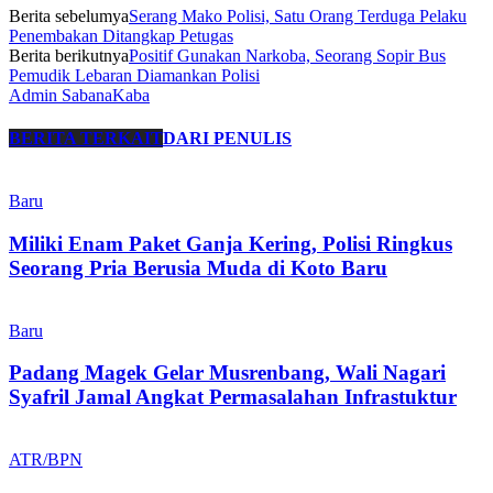
Berita sebelumya
Serang Mako Polisi, Satu Orang Terduga Pelaku
Penembakan Ditangkap Petugas
Berita berikutnya
Positif Gunakan Narkoba, Seorang Sopir Bus
Pemudik Lebaran Diamankan Polisi
Admin SabanaKaba
BERITA TERKAIT
DARI PENULIS
Baru
Miliki Enam Paket Ganja Kering, Polisi Ringkus
Seorang Pria Berusia Muda di Koto Baru
Baru
Padang Magek Gelar Musrenbang, Wali Nagari
Syafril Jamal Angkat Permasalahan Infrastuktur
ATR/BPN