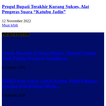
Progul Bupati Terakhir Kurang Sukses, Alat
Pengeras Suara “Katubu Jadin”
12 November 2022
Muat lebih
PICKS EDITOR
Cegah Masalah di Masa Depan, Menteri Nusron
Ajak Pemda Percepat Sertipikasi...
6 Agustus 2026
Miliki Enam Paket Ganja Kering, Polisi Ringkus
Seorang Pria Berusia Muda...
5 Agustus 2026