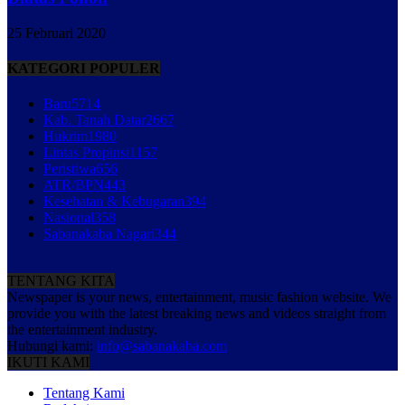
25 Februari 2020
KATEGORI POPULER
Baru
5714
Kab. Tanah Datar
2667
Hukrim
1980
Lintas Propinsi
1157
Peristiwa
656
ATR/BPN
443
Kesehatan & Kebugaran
394
Nasional
358
Sabanakaba Nagari
344
TENTANG KITA
Newspaper is your news, entertainment, music fashion website. We
provide you with the latest breaking news and videos straight from
the entertainment industry.
Hubungi kami:
info@sabanakaba.com
IKUTI KAMI
Tentang Kami