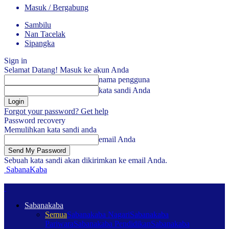
Masuk / Bergabung
Sambilu
Nan Tacelak
Sipangka
Sign in
Selamat Datang! Masuk ke akun Anda
nama pengguna
kata sandi Anda
Forgot your password? Get help
Password recovery
Memulihkan kata sandi anda
email Anda
Sebuah kata sandi akan dikirimkan ke email Anda.
SabanaKaba
Sabanakaba
Semua
Sabanakaba Nagari
Sabanakaba
Pariwara
Sabanakaba Pendidikan
Sabanakaba