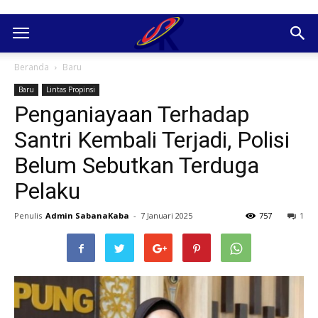
Beranda
Baru
Baru
Lintas Propinsi
Penganiayaan Terhadap
Santri Kembali Terjadi, Polisi
Belum Sebutkan Terduga
Pelaku
Penulis
Admin SabanaKaba
-
7 Januari 2025
757
1