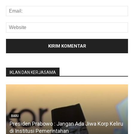
IKLAN DAN KERJASAMA
liru
BARU
Silfia Hanani