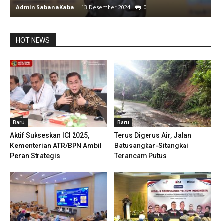
Admin SabanaKaba
-
19 Juni 2024
1488
HOT NEWS
Baru
Baru
Aktif Sukseskan ICI 2025,
Terus Digerus Air, Jalan
Kementerian ATR/BPN Ambil
Batusangkar-Sitangkai
Peran Strategis
Terancam Putus