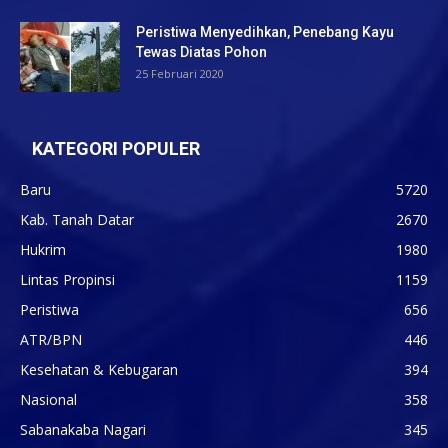
Peristiwa Menyedihkan, Penebang Kayu
Tewas Diatas Pohon
25 Februari 2020
KATEGORI POPULER
Baru
5720
Kab. Tanah Datar
2670
Hukrim
1980
Lintas Propinsi
1159
Peristiwa
656
ATR/BPN
446
Kesehatan & Kebugaran
394
Nasional
358
Sabanakaba Nagari
345