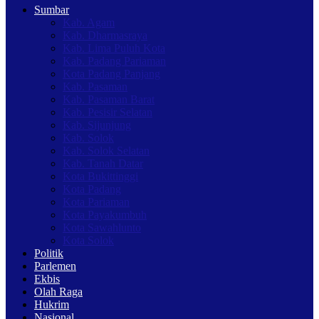
Sumbar
Kab. Agam
Kab. Dharmasraya
Kab. Lima Puluh Kota
Kab. Padang Pariaman
Kota Padang Panjang
Kab. Pasaman
Kab. Pasaman Barat
Kab. Pesisir Selatan
Kab. Sijunjung
Kab. Solok
Kab. Solok Selatan
Kab. Tanah Datar
Kota Bukittinggi
Kota Padang
Kota Pariaman
Kota Payakumbuh
Kota Sawahlunto
Kota Solok
Politik
Parlemen
Ekbis
Olah Raga
Hukrim
Nasional