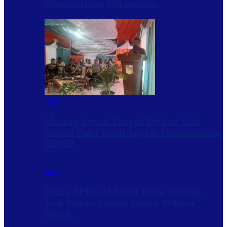
Permasalahan Infrastuktur
Baru
Musnag Sawah Tangah Digelar, Wali
Nagari Dafri Yandi Angkat Permasalahan
KDMP
Baru
Ketua BPRN M.Yuner Buka Musnag,
Wali Nagari Sungai Jambu Wilmen
Minta…