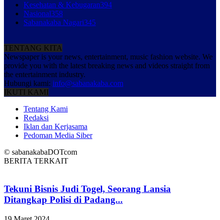
Kesehatan & Kebugaran
394
Nasional
358
Sabanakaba Nagari
345
TENTANG KITA
Newspaper is your news, entertainment, music fashion website. We
provide you with the latest breaking news and videos straight from
the entertainment industry.
Hubungi kami:
info@sabanakaba.com
IKUTI KAMI
Tentang Kami
Redaksi
Iklan dan Kerjasama
Pedoman Media Siber
© sabanakabaDOTcom
BERITA TERKAIT
Tekuni Bisnis Judi Togel, Seorang Lansia
Ditangkap Polisi di Padang...
19 Maret 2024