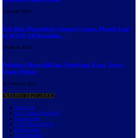
2 Januari 2020
Tak Bisa Dipungkiri, Suspect Corona Masuk Lagi
ke RSUD Ali Hanafiah...
18 Maret 2020
Peristiwa Menyedihkan, Penebang Kayu Tewas
Diatas Pohon
25 Februari 2020
KATEGORI POPULER
Baru
5716
Kab. Tanah Datar
2668
Hukrim
1980
Lintas Propinsi
1158
Peristiwa
656
ATR/BPN
444