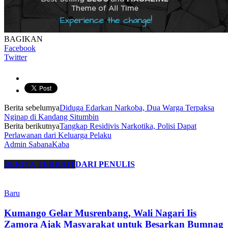
BAGIKAN
Facebook
Twitter
Berita sebelumya
Diduga Edarkan Narkoba, Dua Warga Terpaksa
Nginap di Kandang Situmbin
Berita berikutnya
Tangkap Residivis Narkotika, Polisi Dapat
Perlawanan dari Keluarga Pelaku
Admin SabanaKaba
BERITA TERKAIT
DARI PENULIS
Baru
Kumango Gelar Musrenbang, Wali Nagari Iis
Zamora Ajak Masyarakat untuk Besarkan Bumnag