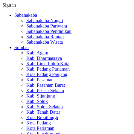
Sign in
Sabanakaba
Sabanakaba Nagari
Sabanakaba Pariwara
Sabanakaba Pendidikan
Sabanakaba Rantau
Sabanakaba Wisata
Sumbar
Kab. Agam
Kab. Dharmasraya
Kab. Lima Puluh Kota
Kab. Padang Pariaman
Kota Padang Panjang
Kab. Pasaman
Kab. Pasaman Barat
Kab. Pesisir Selatan
Kab. Sijunjung
Kab. Solok
Kab. Solok Selatan
Kab. Tanah Datar
Kota Bukittinggi
Kota Padang
Kota Pariaman
Kota Payakumbuh