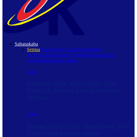
Sabanakaba
Semua
Sabanakaba Nagari
Sabanakaba
Pariwara
Sabanakaba Pendidikan
Sabanakaba
Rantau
Sabanakaba Wisata
Baru
Kumango Gelar Musrenbang, Wali
Nagari Iis Zamora Ajak Masyarakat
untuk …
Baru
Padang Magek Gelar Musrenbang, Wali
Nagari Syafril Jamal Angkat