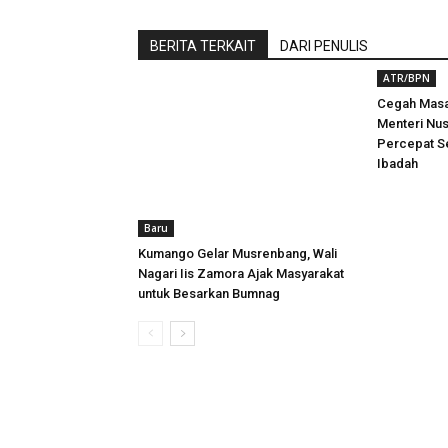
BERITA TERKAIT
DARI PENULIS
ATR/BPN
Cegah Masa
Menteri Nu
Percepat Se
Ibadah
Baru
Kumango Gelar Musrenbang, Wali
Nagari Iis Zamora Ajak Masyarakat
untuk Besarkan Bumnag