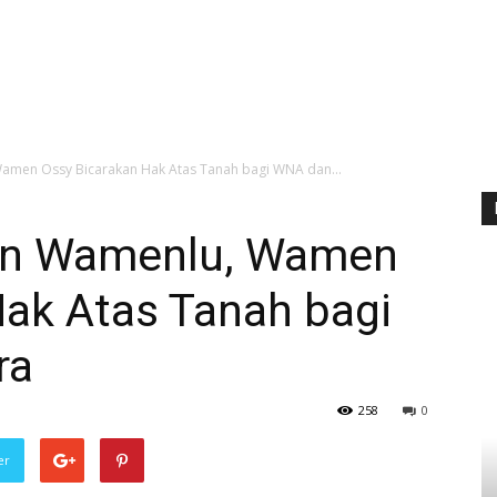
amen Ossy Bicarakan Hak Atas Tanah bagi WNA dan...
an Wamenlu, Wamen
Hak Atas Tanah bagi
ra
258
0
er