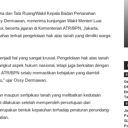
aria dan Tata Ruang/Wakil Kepala Badan Pertanahan
y Dermawan, menerima kunjungan Wakil Menteri Luar
r, beserta jajaran di Kementerian ATR/BPN, Jakarta,
as terkait pengelolaan hak atas tanah yang dimiliki warga
njadi hal yang sangat krusial. Pengelolaan hak atas tanah
ngkut aspek hukum nasional, tetapi juga berkaitan dengan
n ATR/BPN selalu memastikan kebijakan yang diambil
B
lu,” ujar Ossy Dermawan.
Ge
Di
En
an maupun sertipikasi tanah yang melibatkan kedutaan
Ti
t dilakukan setelah memperoleh persetujuan dari
B
merupakan bentuk kepatuhan terhadap peraturan perundang-
Ju
Pa
tian.
SL
Po