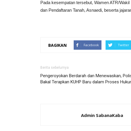
Pada kesempatan tersebut, Wamen ATR/Wakil K
dan Pendaftaran Tanah, Asnaedi, beserta jajaran
BAGIKAN
Facebook
Twitter
Berita sebelumya
Pengeroyokan Berdarah dan Menewaskan, Polis
Bakal Terapkan KUHP Baru dalam Proses Huk
Admin SabanaKaba