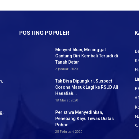
POSTING POPULER
K
Menyedihkan, Meninggal
B
Gantung Diri Kembali Terjadi di
K
Tanah Datar
2 Januari 2020
H
Li
n,
Tak Bisa Dipungkiri, Suspect
Corona Masuk Lagi ke RSUD Ali
Pe
Hanafiah...
A
18 Maret 2020
K
g,
Peristiwa Menyedihkan,
N
Penebang Kayu Tewas Diatas
Pohon
S
25 Februari 2020