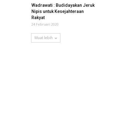
Wadrawati : Budidayakan Jeruk
Nipis untuk Kesejahteraan
Rakyat
24 Februari 2020
Muat lebih