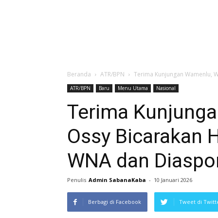
Beranda
ATR/BPN
Terima Kunjungan Wamenlu, W
ATR/BPN
Baru
Menu Utama
Nasional
Terima Kunjung
Ossy Bicarakan 
WNA dan Diaspo
Penulis
Admin SabanaKaba
-
10 Januari 2026
Berbagi di Facebook
Tweet di Twitt