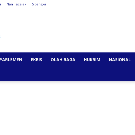
u
Nan Tacelak
Sipangka
PARLEMEN
EKBIS
OLAH RAGA
HUKRIM
NASIONAL