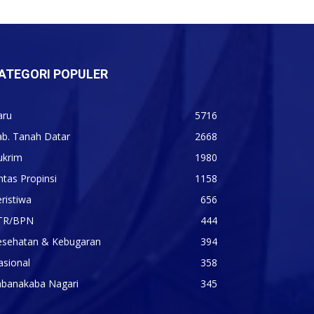
ATEGORI POPULER
aru
5716
ab. Tanah Datar
2668
ukrim
1980
ntas Propinsi
1158
ristiwa
656
TR/BPN
444
esehatan & Kebugaran
394
asional
358
abanakaba Nagari
345