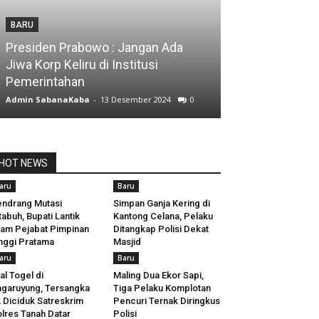
BARU
Presiden Prabowo : Jangan Ada
Jiwa Korp Keliru di Institusi
Pemerintahan
Admin SabanaKaba
-
13 Desember 2024
0
HOT NEWS
aru
Baru
ndrang Mutasi
Simpan Ganja Kering di
tabuh, Bupati Lantik
Kantong Celana, Pelaku
am Pejabat Pimpinan
Ditangkap Polisi Dekat
nggi Pratama
Masjid
aru
Baru
al Togel di
Maling Dua Ekor Sapi,
garuyung, Tersangka
Tiga Pelaku Komplotan
 Diciduk Satreskrim
Pencuri Ternak Diringkus
lres Tanah Datar
Polisi