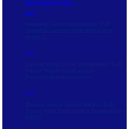
Rantau
Sabanakaba Wisata
Baru
Kumango Gelar Musrenbang, Wali
Nagari Iis Zamora Ajak Masyarakat
untuk …
Baru
Padang Magek Gelar Musrenbang, Wali
Nagari Syafril Jamal Angkat
Permasalahan Infrastuktur
Baru
Musnag Sawah Tangah Digelar, Wali
Nagari Dafri Yandi Angkat Permasalahan
KDMP