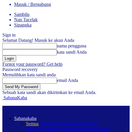
Masuk / Bergabung
Sambilu
Nan Tacelak
Sipangka
Sign in
Selamat Datang! Masuk ke akun Anda
nama pengguna
kata sandi Anda
Forgot your password? Get help
Password recovery
Memulihkan kata sandi anda
email Anda
Sebuah kata sandi akan dikirimkan ke email Anda.
SabanaKaba
Sabanakaba
Semua
Sabanakaba Nagari
Sabanakaba
Pariwara
Sabanakaba Pendidikan
Sabanakaba