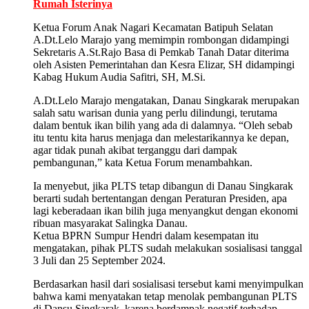
Rumah Isterinya
Ketua Forum Anak Nagari Kecamatan Batipuh Selatan
A.Dt.Lelo Marajo yang memimpin rombongan didampingi
Sekretaris A.St.Rajo Basa di Pemkab Tanah Datar diterima
oleh Asisten Pemerintahan dan Kesra Elizar, SH didampingi
Kabag Hukum Audia Safitri, SH, M.Si.
A.Dt.Lelo Marajo mengatakan, Danau Singkarak merupakan
salah satu warisan dunia yang perlu dilindungi, terutama
dalam bentuk ikan bilih yang ada di dalamnya. “Oleh sebab
itu tentu kita harus menjaga dan melestarikannya ke depan,
agar tidak punah akibat terganggu dari dampak
pembangunan,” kata Ketua Forum menambahkan.
Ia menyebut, jika PLTS tetap dibangun di Danau Singkarak
berarti sudah bertentangan dengan Peraturan Presiden, apa
lagi keberadaan ikan bilih juga menyangkut dengan ekonomi
ribuan masyarakat Salingka Danau.
Ketua BPRN Sumpur Hendri dalam kesempatan itu
mengatakan, pihak PLTS sudah melakukan sosialisasi tanggal
3 Juli dan 25 September 2024.
Berdasarkan hasil dari sosialisasi tersebut kami menyimpulkan
bahwa kami menyatakan tetap menolak pembangunan PLTS
di Dansu Singkarak, karena berdampak negatif terhadap