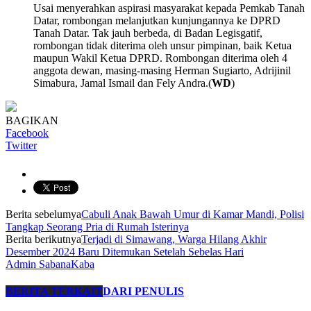
Usai menyerahkan aspirasi masyarakat kepada Pemkab Tanah
Datar, rombongan melanjutkan kunjungannya ke DPRD
Tanah Datar. Tak jauh berbeda, di Badan Legisgatif,
rombongan tidak diterima oleh unsur pimpinan, baik Ketua
maupun Wakil Ketua DPRD. Rombongan diterima oleh 4
anggota dewan, masing-masing Herman Sugiarto, Adrijinil
Simabura, Jamal Ismail dan Fely Andra.(
WD
)
BAGIKAN
Facebook
Twitter
Berita sebelumya
Cabuli Anak Bawah Umur di Kamar Mandi, Polisi
Tangkap Seorang Pria di Rumah Isterinya
Berita berikutnya
Terjadi di Simawang, Warga Hilang Akhir
Desember 2024 Baru Ditemukan Setelah Sebelas Hari
Admin SabanaKaba
BERITA TERKAIT
DARI PENULIS