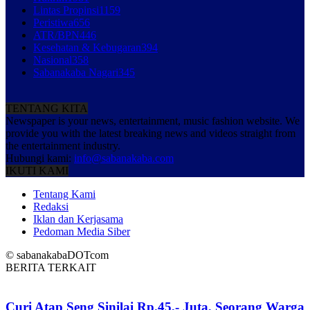
Lintas Propinsi
1159
Peristiwa
656
ATR/BPN
446
Kesehatan & Kebugaran
394
Nasional
358
Sabanakaba Nagari
345
TENTANG KITA
Newspaper is your news, entertainment, music fashion website. We
provide you with the latest breaking news and videos straight from
the entertainment industry.
Hubungi kami:
info@sabanakaba.com
IKUTI KAMI
Tentang Kami
Redaksi
Iklan dan Kerjasama
Pedoman Media Siber
© sabanakabaDOTcom
BERITA TERKAIT
Curi Atap Seng Sinilai Rp.45,- Juta, Seorang Warga