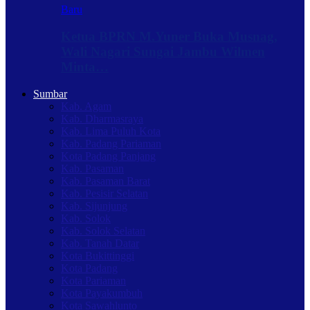
Baru
Ketua BPRN M.Yuner Buka Musnag,
Wali Nagari Sungai Jambu Wilmen
Minta…
Sumbar
Kab. Agam
Kab. Dharmasraya
Kab. Lima Puluh Kota
Kab. Padang Pariaman
Kota Padang Panjang
Kab. Pasaman
Kab. Pasaman Barat
Kab. Pesisir Selatan
Kab. Sijunjung
Kab. Solok
Kab. Solok Selatan
Kab. Tanah Datar
Kota Bukittinggi
Kota Padang
Kota Pariaman
Kota Payakumbuh
Kota Sawahlunto