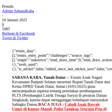
Penulis
Admin SabanaKaba
-
10 Januari 2025
0
1685
Berbagi di Facebook
Tweet di Twitter
{"remix_data":
[],"remix_entry_point":"challenges","source_tags":
[],"origin":"unknown","total_draw_time":0,"total_draw_action
{},"tools_used":
{},"is_sticker":false,"edited_since_last_sticker_save":false,"c
SABANA KABA, Tanah Datar
— Forum Anak Nagari
Kecamatan Batipuh Selatan menemui Bupati Tanah Datar dan
Ketua DPRD Tanah Datar, Jumat (10/01/2025) guna
menyampaikan aspirasi tentang penolakan pembangunan
PLTS (Pembangkit Listrik Tenaga Surya) di perairan Danau
Singkarak, karena dapat mengganggu kehidupan masyarakat
Salingka Danau.
BACA JUGA :
Cabuli Anak Bawah
Umur di Kamar Mandi, Polisi Tangkap Seorang Pria di