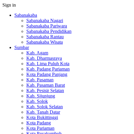
Sign in
Sabanakaba
Sabanakaba Nagari
Sabanakaba Pariwara
Sabanakaba Pendidikan
Sabanakaba Rantau
Sabanakaba Wisata
Sumbar
Kab. Agam
Kab. Dharmasraya
Kab. Lima Puluh Kota
Kab. Padang Pariaman
Kota Padang Panjang
Kab. Pasaman
Kab. Pasaman Barat
Kab. Pesisir Selatan
Kab. Sijunjung
Kab. Solok
Kab. Solok Selatan
Kab. Tanah Datar
Kota Bukittinggi
Kota Padang
Kota Pariaman
Kota Payakumbuh