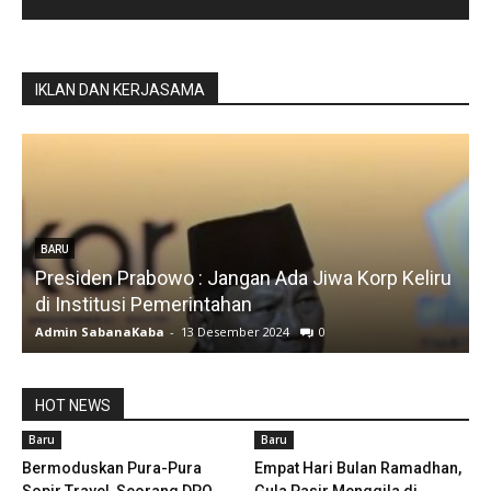
IKLAN DAN KERJASAMA
Keliru
BARU
Silfia Hanani
Admin SabanaKaba
-
19 Juni 2024
1488
HOT NEWS
Baru
Baru
Bermoduskan Pura-Pura
Empat Hari Bulan Ramadhan,