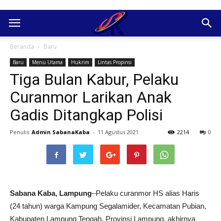
Beranda
Baru
Baru
Menu Utama
Hukrim
Lintas Propinsi
Tiga Bulan Kabur, Pelaku
Curanmor Larikan Anak
Gadis Ditangkap Polisi
Penulis
Admin SabanaKaba
-
11 Agustus 2021
2214
0
Sabana Kaba, Lampung
–Pelaku curanmor HS alias Haris
(24 tahun) warga Kampung Segalamider, Kecamatan Pubian,
Kabupaten Lampung Tengah, Provinsi Lampung, akhirnya