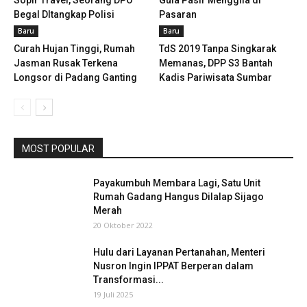
Sopir Travel, Seorang DPO
Gula Pasir Menggila di
Begal DItangkap Polisi
Pasaran
Baru
Baru
Curah Hujan Tinggi, Rumah
TdS 2019 Tanpa Singkarak
Jasman Rusak Terkena
Memanas, DPP S3 Bantah
Longsor di Padang Ganting
Kadis Pariwisata Sumbar
MOST POPULAR
Payakumbuh Membara Lagi, Satu Unit
Rumah Gadang Hangus Dilalap Sijago
Merah
20 Oktober 2022
Hulu dari Layanan Pertanahan, Menteri
Nusron Ingin IPPAT Berperan dalam
Transformasi...
19 Juli 2025