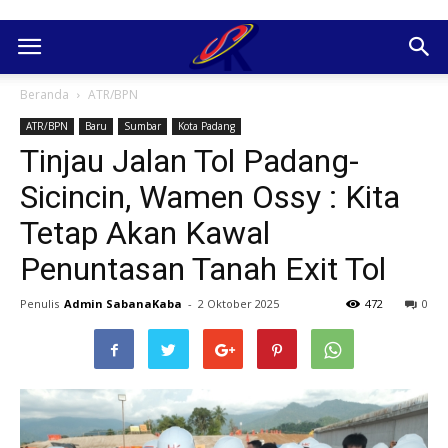
Beranda
ATR/BPN
ATR/BPN
Baru
Sumbar
Kota Padang
Tinjau Jalan Tol Padang-
Sicincin, Wamen Ossy : Kita
Tetap Akan Kawal
Penuntasan Tanah Exit Tol
Penulis
Admin SabanaKaba
-
2 Oktober 2025
472
0