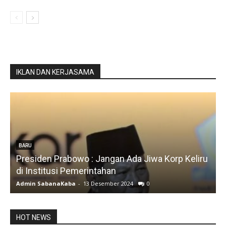
IKLAN DAN KERJASAMA
BARU
Presiden Prabowo : Jangan Ada Jiwa Korp Keliru
BARU
di Institusi Pemerintahan
Silf
Admin SabanaKaba
-
13 Desember 2024
0
Admi
HOT NEWS