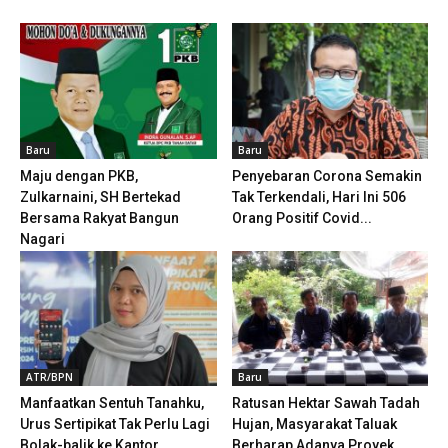
Baru
Baru
Maju dengan PKB,
Penyebaran Corona Semakin
Zulkarnaini, SH Bertekad
Tak Terkendali, Hari Ini 506
Bersama Rakyat Bangun
Orang Positif Covid...
Nagari
ATR/BPN
Baru
Manfaatkan Sentuh Tanahku,
Ratusan Hektar Sawah Tadah
Urus Sertipikat Tak Perlu Lagi
Hujan, Masyarakat Taluak
Bolak-balik ke Kantor...
Berharap Adanya Proyek