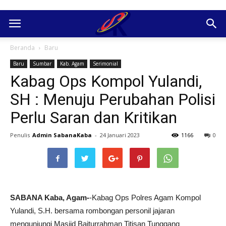
Beranda
Baru
Baru
Sumbar
Kab. Agam
Serimonial
Kabag Ops Kompol Yulandi,
SH : Menuju Perubahan Polisi
Perlu Saran dan Kritikan
Penulis
Admin SabanaKaba
-
24 Januari 2023
1166
0
SABANA Kaba, Agam-
-Kabag Ops Polres Agam Kompol
Yulandi, S.H. bersama rombongan personil jajaran
mengunjungi Masjid Baiturrahman Titisan Tunggang