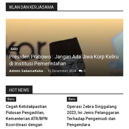
IKLAN DAN KERJASAMA
BARU
Presiden Prabowo : Jangan Ada Jiwa Korp Keliru
di Institusi Pemerintahan
S
Admin SabanaKaba
-
13 Desember 2024
0
A
HOT NEWS
Baru
Baru
Cegah Ketidakpastian
Operasi Zebra Singgalang
Putusan Pengadilan,
2023, Ini Jenis Pelanggaran
Kementerian ATR/BPN
Terhadap Pengemudi dan
Koordinasi dengan
Pengendara