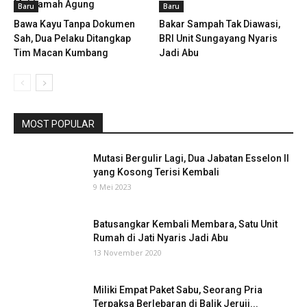
Mahkamah Agung
Baru
Baru
Bawa Kayu Tanpa Dokumen
Bakar Sampah Tak Diawasi,
Sah, Dua Pelaku Ditangkap
BRI Unit Sungayang Nyaris
Tim Macan Kumbang
Jadi Abu
MOST POPULAR
Mutasi Bergulir Lagi, Dua Jabatan Esselon II
yang Kosong Terisi Kembali
9 Mei 2023
Batusangkar Kembali Membara, Satu Unit
Rumah di Jati Nyaris Jadi Abu
13 November 2020
Miliki Empat Paket Sabu, Seorang Pria
Terpaksa Berlebaran di Balik Jeruji...