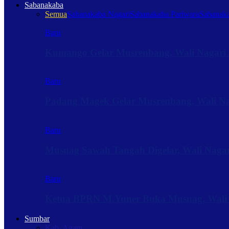
Sabanakaba
Semua
Sabanakaba Nagari
Sabanakaba Pariwara
Sabanaka
Baru
Kumango Gelar Musrenbang, Wali Nagari 
Baru
Padang Magek Gelar Musrenbang, Wali Nag
Baru
Musnag Sawah Tangah Digelar, Wali Naga
Baru
Ketua BPRN M.Yuner Buka Musnag, Wali
Sumbar
Kab. Agam