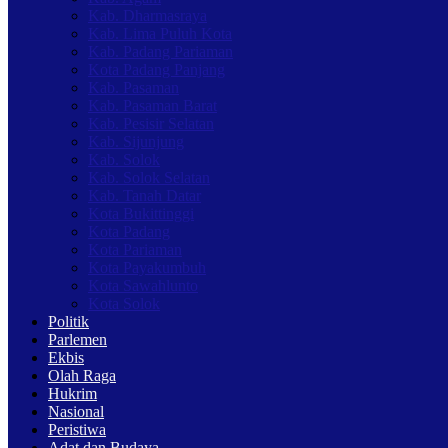
Kab. Dharmasraya
Kab. Lima Puluh Kota
Kab. Padang Pariaman
Kota Padang Panjang
Kab. Pasaman
Kab. Pasaman Barat
Kab. Pesisir Selatan
Kab. Sijunjung
Kab. Solok
Kab. Solok Selatan
Kab. Tanah Datar
Kota Bukittinggi
Kota Padang
Kota Pariaman
Kota Payakumbuh
Kota Sawahlunto
Kota Solok
Politik
Parlemen
Ekbis
Olah Raga
Hukrim
Nasional
Peristiwa
Adat dan Budaya