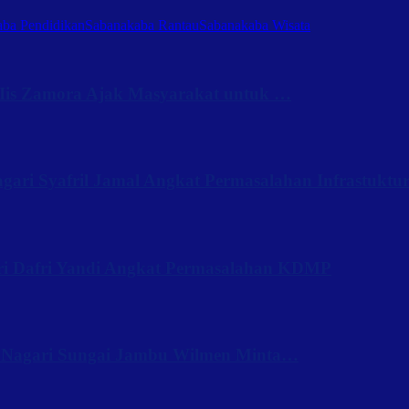
ba Pendidikan
Sabanakaba Rantau
Sabanakaba Wisata
Iis Zamora Ajak Masyarakat untuk …
ari Syafril Jamal Angkat Permasalahan Infrastuktu
ri Dafri Yandi Angkat Permasalahan KDMP
 Nagari Sungai Jambu Wilmen Minta…