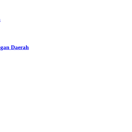
n
ngan Daerah