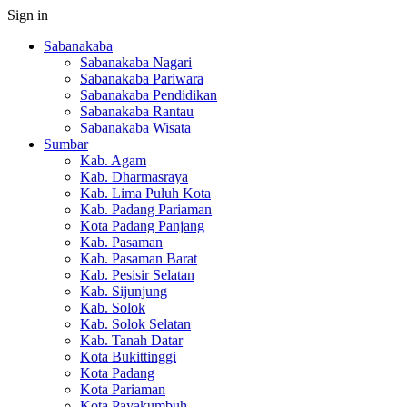
Sign in
Sabanakaba
Sabanakaba Nagari
Sabanakaba Pariwara
Sabanakaba Pendidikan
Sabanakaba Rantau
Sabanakaba Wisata
Sumbar
Kab. Agam
Kab. Dharmasraya
Kab. Lima Puluh Kota
Kab. Padang Pariaman
Kota Padang Panjang
Kab. Pasaman
Kab. Pasaman Barat
Kab. Pesisir Selatan
Kab. Sijunjung
Kab. Solok
Kab. Solok Selatan
Kab. Tanah Datar
Kota Bukittinggi
Kota Padang
Kota Pariaman
Kota Payakumbuh