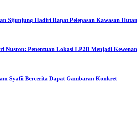
ahan Sijunjung Hadiri Rapat Pelepasan Kawasan Huta
teri Nusron: Penentuan Lokasi LP2B Menjadi Kewena
mam Syafii Bercerita Dapat Gambaran Konkret