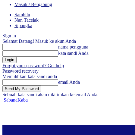
Masuk / Bergabung
Sambilu
Nan Tacelak
Sipangka
Sign in
Selamat Datang! Masuk ke akun Anda
nama pengguna
kata sandi Anda
Forgot your password? Get help
Password recovery
Memulihkan kata sandi anda
email Anda
Sebuah kata sandi akan dikirimkan ke email Anda.
SabanaKaba