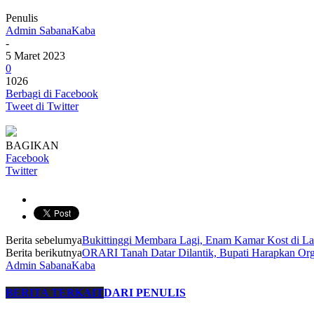
Penulis
Admin SabanaKaba
-
5 Maret 2023
0
1026
Berbagi di Facebook
Tweet di Twitter
BAGIKAN
Facebook
Twitter
Berita sebelumya
Bukittinggi Membara Lagi, Enam Kamar Kost di La
Berita berikutnya
ORARI Tanah Datar Dilantik, Bupati Harapkan Orga
Admin SabanaKaba
BERITA TERKAIT
DARI PENULIS