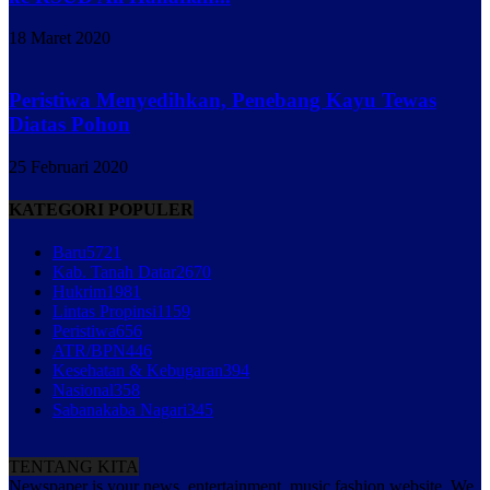
18 Maret 2020
Peristiwa Menyedihkan, Penebang Kayu Tewas
Diatas Pohon
25 Februari 2020
KATEGORI POPULER
Baru
5721
Kab. Tanah Datar
2670
Hukrim
1981
Lintas Propinsi
1159
Peristiwa
656
ATR/BPN
446
Kesehatan & Kebugaran
394
Nasional
358
Sabanakaba Nagari
345
TENTANG KITA
Newspaper is your news, entertainment, music fashion website. We