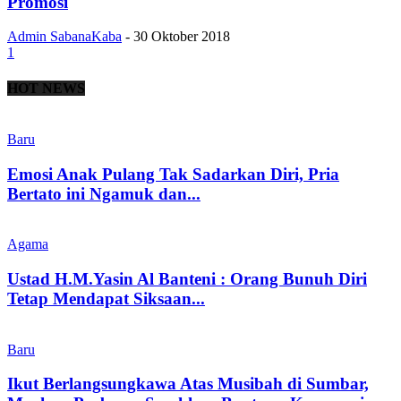
Promosi
Admin SabanaKaba
-
30 Oktober 2018
1
HOT NEWS
Baru
Emosi Anak Pulang Tak Sadarkan Diri, Pria
Bertato ini Ngamuk dan...
Agama
Ustad H.M.Yasin Al Banteni : Orang Bunuh Diri
Tetap Mendapat Siksaan...
Baru
Ikut Berlangsungkawa Atas Musibah di Sumbar,