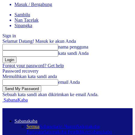
Masuk / Bergabung
Sambilu
Nan Tacelak
Sipangka
Sign in
Selamat Datang! Masuk ke akun Anda
nama pengguna
kata sandi Anda
Forgot your password? Get help
Password recovery
Memulihkan kata sandi anda
email Anda
Sebuah kata sandi akan dikirimkan ke email Anda.
SabanaKaba
Sabanakaba
Semua
Sabanakaba Nagari
Sabanakaba
Pariwara
Sabanakaba Pendidikan
Sabanakaba