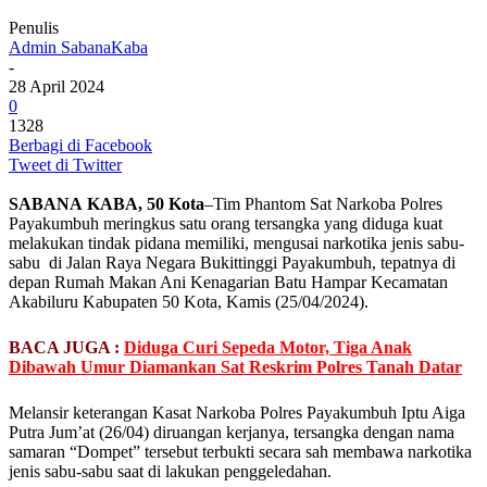
Penulis
Admin SabanaKaba
-
28 April 2024
0
1328
Berbagi di Facebook
Tweet di Twitter
SABANA
KABA, 50 Kota
–Tim Phantom Sat Narkoba Polres
Payakumbuh meringkus satu orang tersangka yang diduga kuat
melakukan tindak pidana memiliki, mengusai narkotika jenis sabu-
sabu di Jalan Raya Negara Bukittinggi Payakumbuh, tepatnya di
depan Rumah Makan Ani Kenagarian Batu Hampar Kecamatan
Akabiluru Kabupaten 50 Kota, Kamis (25/04/2024).
BACA JUGA :
Diduga Curi Sepeda Motor, Tiga Anak
Dibawah Umur Diamankan Sat Reskrim Polres Tanah Datar
Melansir keterangan Kasat Narkoba Polres Payakumbuh Iptu Aiga
Putra Jum’at (26/04) diruangan kerjanya, tersangka dengan nama
samaran “Dompet” tersebut terbukti secara sah membawa narkotika
jenis sabu-sabu saat di lakukan penggeledahan.