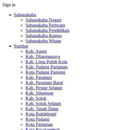
Sign in
Sabanakaba
Sabanakaba Nagari
Sabanakaba Pariwara
Sabanakaba Pendidikan
Sabanakaba Rantau
Sabanakaba Wisata
Sumbar
Kab. Agam
Kab. Dharmasraya
Kab. Lima Puluh Kota
Kab. Padang Pariaman
Kota Padang Panjang
Kab. Pasaman
Kab. Pasaman Barat
Kab. Pesisir Selatan
Kab. Sijunjung
Kab. Solok
Kab. Solok Selatan
Kab. Tanah Datar
Kota Bukittinggi
Kota Padang
Kota Pariaman
Kota Payakumbuh