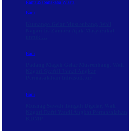
Rantau
Sabanakaba Wisata
Baru
Kumango Gelar Musrenbang, Wali
Nagari Iis Zamora Ajak Masyarakat
untuk …
Baru
Padang Magek Gelar Musrenbang, Wali
Nagari Syafril Jamal Angkat
Permasalahan Infrastuktur
Baru
Musnag Sawah Tangah Digelar, Wali
Nagari Dafri Yandi Angkat Permasalahan
KDMP