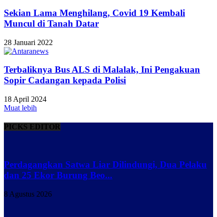
Sekian Lama Menghilang, Covid 19 Kembali
Muncul di Tanah Datar
28 Januari 2022
Terbaliknya Bus ALS di Malalak, Ini Pengakuan
Sopir Cadangan kepada Polisi
18 April 2024
Muat lebih
PICKS EDITOR
Perdagangkan Satwa Liar Dilindungi, Dua Pelaku
dan 25 Ekor Burung Beo...
8 Agustus 2026