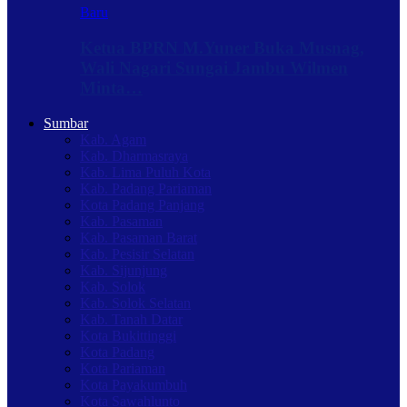
Baru
Ketua BPRN M.Yuner Buka Musnag,
Wali Nagari Sungai Jambu Wilmen
Minta…
Sumbar
Kab. Agam
Kab. Dharmasraya
Kab. Lima Puluh Kota
Kab. Padang Pariaman
Kota Padang Panjang
Kab. Pasaman
Kab. Pasaman Barat
Kab. Pesisir Selatan
Kab. Sijunjung
Kab. Solok
Kab. Solok Selatan
Kab. Tanah Datar
Kota Bukittinggi
Kota Padang
Kota Pariaman
Kota Payakumbuh
Kota Sawahlunto