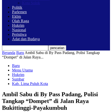
Kota Solok
Politik
Parlemen
Ekbis
Olah Raga
Hukrim
Nasional
Peristiwa
Adat dan Budaya
Beranda
Baru
Ambil Sabu di By Pass Padang, Polisi Tangkap
“Dompet” di Jalan Raya...
Baru
Menu Utama
Hukrim
Sumbar
Kab. Lima Puluh Kota
Ambil Sabu di By Pass Padang, Polisi
Tangkap “Dompet” di Jalan Raya
Bukittinggi-Payakumbuh