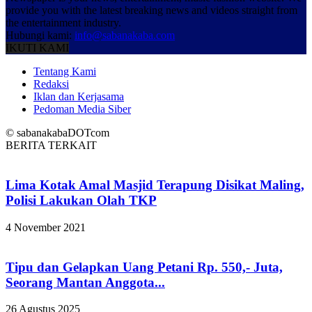
provide you with the latest breaking news and videos straight from
the entertainment industry.
Hubungi kami:
info@sabanakaba.com
IKUTI KAMI
Tentang Kami
Redaksi
Iklan dan Kerjasama
Pedoman Media Siber
© sabanakabaDOTcom
BERITA TERKAIT
Lima Kotak Amal Masjid Terapung Disikat Maling,
Polisi Lakukan Olah TKP
4 November 2021
Tipu dan Gelapkan Uang Petani Rp. 550,- Juta,
Seorang Mantan Anggota...
26 Agustus 2025